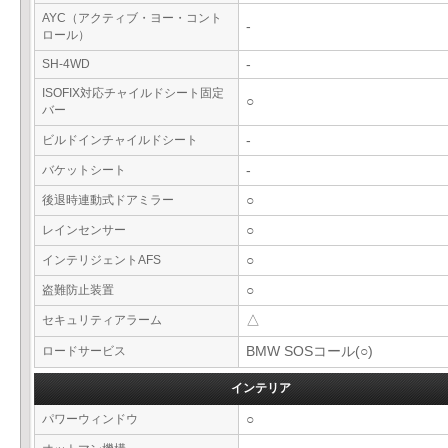
AYC（アクティブ・ヨー・コント
-
ロール）
SH-4WD
-
ISOFIX対応チャイルドシート固定
○
バー
ビルドインチャイルドシート
-
バケットシート
-
後退時連動式ドアミラー
○
レインセンサー
○
インテリジェントAFS
○
盗難防止装置
○
セキュリティアラーム
△
ロードサービス
BMW SOSコール(○)
インテリア
パワーウィンドウ
○