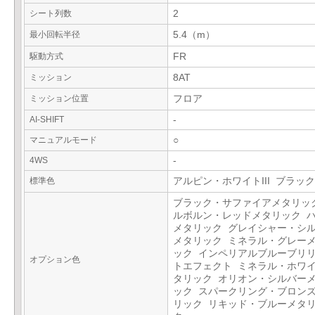
シート列数
2
最小回転半径
5.4（m）
駆動方式
FR
ミッション
8AT
ミッション位置
フロア
AI-SHIFT
-
マニュアルモード
○
4WS
-
標準色
アルピン・ホワイトIII ブラック
ブラック・サファイアメタリッ
ルボルン・レッドメタリック 
メタリック グレイシャー・シ
メタリック ミネラル・グレー
ック インペリアルブルーブリ
オプション色
トエフェクト ミネラル・ホワ
タリック オリオン・シルバー
ック スパークリング・ブロン
リック リキッド・ブルーメタ