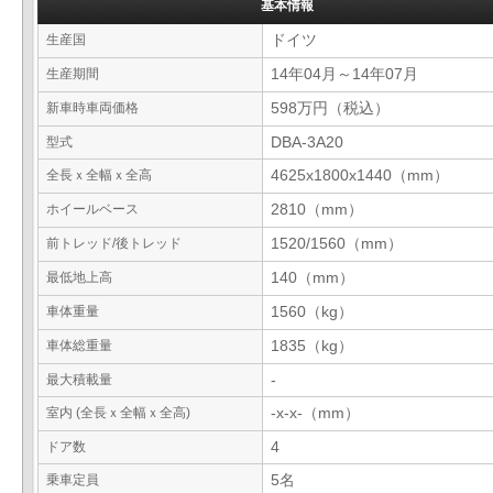
基本情報
生産国
ドイツ
生産期間
14年04月～14年07月
新車時車両価格
598万円（税込）
型式
DBA-3A20
全長ｘ全幅ｘ全高
4625x1800x1440（mm）
ホイールベース
2810（mm）
前トレッド/後トレッド
1520/1560（mm）
最低地上高
140（mm）
車体重量
1560（kg）
車体総重量
1835（kg）
最大積載量
-
室内 (全長ｘ全幅ｘ全高)
-x-x-（mm）
ドア数
4
乗車定員
5名