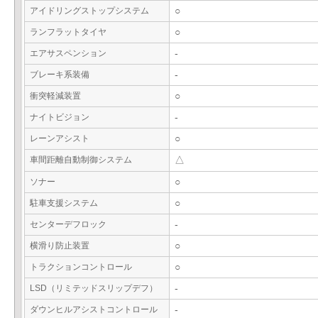
アイドリングストップシステム
○
ランフラットタイヤ
○
エアサスペンション
-
ブレーキ系装備
-
衝突軽減装置
○
ナイトビジョン
-
レーンアシスト
○
車間距離自動制御システム
△
ソナー
○
駐車支援システム
○
センターデフロック
-
横滑り防止装置
○
トラクションコントロール
○
LSD（リミテッドスリップデフ）
-
ダウンヒルアシストコントロール
-