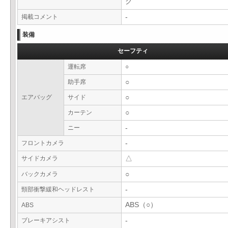
ク
掲載コメント
-
装備
セーフティ
運転席
○
助手席
○
エアバッグ
サイド
○
カーテン
○
ニー
-
フロントカメラ
-
サイドカメラ
△
バックカメラ
○
頸部衝撃緩和ヘッドレスト
-
ABS（○）
ABS
ブレーキアシスト
-