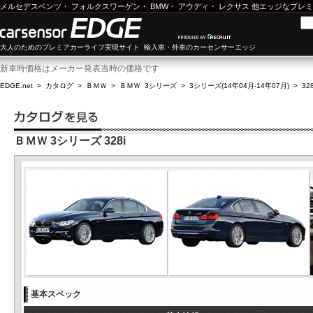
メルセデスベンツ
・
フォルクスワーゲン
・
BMW
・
アウディ
・
レクサス
他エッジなプレミ
大人のためのプレミアカーライフ実現サイト 輸入車・外車のカーセンサーエッジ
新車時価格はメーカー発表当時の価格です
EDGE.net
>
カタログ
>
ＢＭＷ
>
ＢＭＷ 3シリーズ
>
3シリーズ(14年04月-14年07月)
>
328
ＢＭＷ 3シリーズ 328i
基本スペック