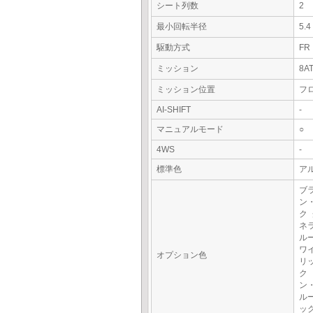
シート列数
2
最小回転半径
5.
駆動方式
FR
ミッション
8A
ミッション位置
フ
AI-SHIFT
-
マニュアルモード
○
4WS
-
標準色
アル
ブ
ン
ク
ネ
ル
ワ
オプション色
リ
ク
ン
ル
ッ