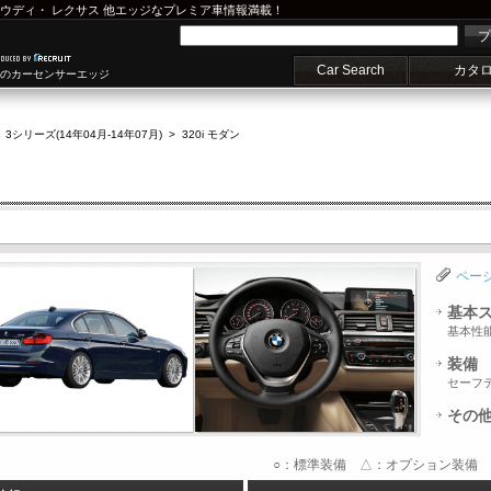
ウディ
・
レクサス
他エッジなプレミア車情報満載！
プ
Car Search
カタ
車のカーセンサーエッジ
>
3シリーズ(14年04月-14年07月)
>
320i モダン
ペー
基本
基本性
装備
セーフ
その
○：標準装備 △：オプション装備 