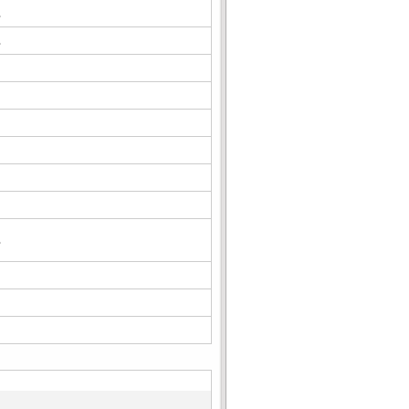
△
△
△