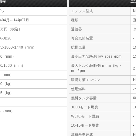
情報
エ
イツ
エンジン型式
N
年04月～14年07月
種類
98万円（税込）
過給器
A-3B20
可変気筒装置
-
25x1800x1440（mm）
総排気量
1
10（mm）
最高出力/回転数 kw（ps）/rpm
1
20/1560（mm）
最大トルク/回転数 n・m（kg・
2
m）/rpm
0（mm）
環境対策エンジン
40（kg）
使用燃料
15（kg）
燃料タンク容量
JC08モード燃費
1
-x-（mm）
WLTCモード燃費
-
10-15モード燃費
-
燃費基準達成
H