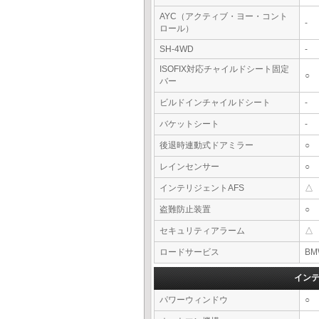
AYC（アクティブ・ヨー・コント
-
ロール）
SH-4WD
-
ISOFIX対応チャイルドシート固定
○
バー
ビルドインチャイルドシート
-
バケットシート
-
後退時連動式ドアミラー
○
レインセンサー
○
インテリジェントAFS
△
盗難防止装置
○
セキュリティアラーム
△
ロードサービス
BM
イン
パワーウィンドウ
○