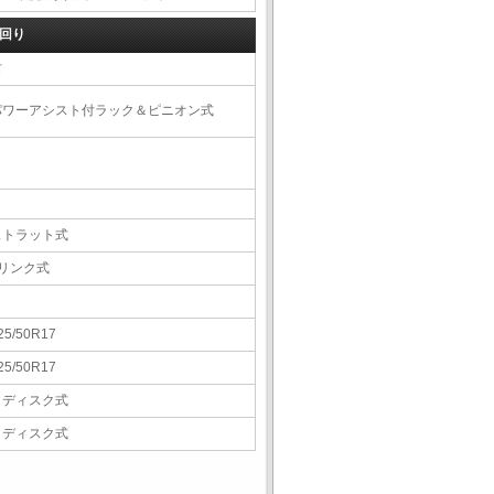
回り
右
パワーアシスト付ラック＆ピニオン式
ストラット式
5リンク式
25/50R17
25/50R17
Ｖディスク式
Ｖディスク式