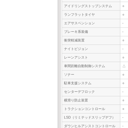
アイドリングストップシステム
○
ランフラットタイヤ
○
エアサスペンション
-
ブレーキ系装備
-
衝突軽減装置
○
ナイトビジョン
-
レーンアシスト
○
車間距離自動制御システム
△
ソナー
○
駐車支援システム
○
センターデフロック
-
横滑り防止装置
○
トラクションコントロール
○
LSD（リミテッドスリップデフ）
-
ダウンヒルアシストコントロール
-