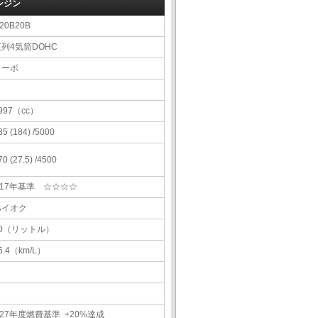
ンジン
20B20B
直列4気筒DOHC
ターボ
997（cc）
35 (184) /5000
70 (27.5) /4500
H17年基準 ☆☆☆☆
ハイオク
60（リットル）
6.4（km/L）
27年度燃費基準 +20%達成