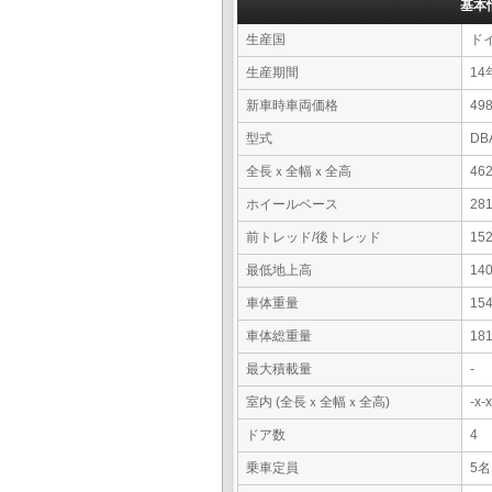
基本
生産国
ド
生産期間
14
新車時車両価格
4
型式
DB
全長ｘ全幅ｘ全高
46
ホイールベース
28
前トレッド/後トレッド
15
最低地上高
14
車体重量
15
車体総重量
18
最大積載量
-
室内 (全長ｘ全幅ｘ全高)
-x
ドア数
4
乗車定員
5名