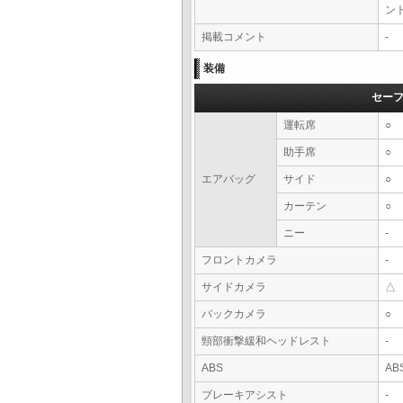
ン
掲載コメント
-
装備
セー
運転席
○
助手席
○
エアバッグ
サイド
○
カーテン
○
ニー
-
フロントカメラ
-
サイドカメラ
△
バックカメラ
○
頸部衝撃緩和ヘッドレスト
-
ABS
AB
ブレーキアシスト
-