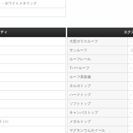
ト・ホワイトメタリック
フティ
エク
大型ガラスルーフ
-
サンルーフ
ルーフレール
-
Tバールーフ
-
ルーフ系装備
-
タルガトップ
-
ハードトップ
-
ソフトトップ
-
キャンバストップ
-
S（○）
メタルトップ
-
マグネシウムホイール
-