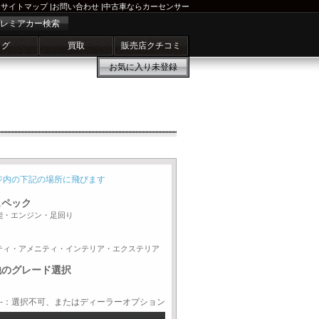
サイトマップ
|
お問い合わせ
|
中古車ならカーセンサー
レミアカー検索
ログ
買取
販売店クチコミ
お気に入り
未登録
ジ内の下記の場所に飛びます
スペック
能・エンジン・足回り
ティ・アメニティ・インテリア・エクステリア
他のグレード選択
-：選択不可、またはディーラーオプション