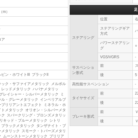
足
4（m）
位置
ステアリングギア
T
方式
ステアリング
ロア
パワーステアリン
○
グ
VGS/VGRS
-
前
サスペンショ
ン形式
ピン・ホワイトIII ブラックII
後
ラック・サファイアメタリック メルボル
高性能サスペンション
-
・レッドメタリック ハバナメタリッ
前
2
 グレイシャー・シルバーメタリック ミ
タイヤサイズ
ラル・グレーメタリック インペリアルブ
後
2
ーブリリアントエフェクト ミネラル・ホ
イトメタリック オリオン・シルバーメタ
前
ック スパークリング・ブロンズメタリッ
ブレーキ形式
 リキッド・ブルーメタリック シトリ
後
・ブラックメタリック タンザナイト・ブ
ーメタリック スモーク・トパーズメタリ
ク ムーンストーンメタリック ブリリア