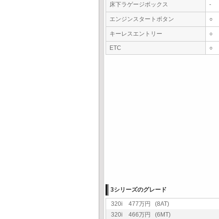
床下ラゲージボックス
-
エンジンスタートボタン
○
キーレスエントリー
○
ETC
○
3シリーズのグレード
320i 477万円 (8AT)
320i 466万円 (6MT)