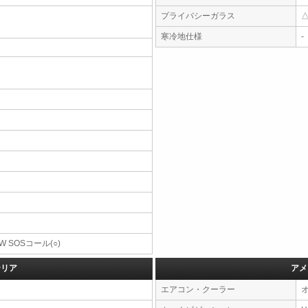
プライバシーガラス
寒冷地仕様
-
W SOSコール(○)
テリア
アメ
エアコン・クーラー