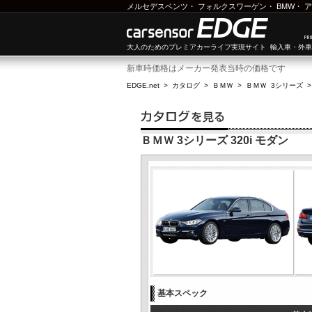
メルセデスベンツ
・
フォルクスワーゲン
・
BMW
・
ア
大人のためのプレミアカーライフ実現サイト 輸入車・外
新車時価格はメーカー発表当時の価格です
EDGE.net
>
カタログ
>
ＢＭＷ
>
ＢＭＷ 3シリーズ
ＢＭＷ 3シリーズ 320i モダン
基本スペック