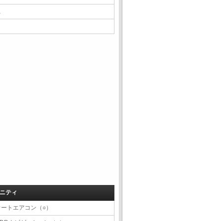
△
ニティ
オートエアコン（○）