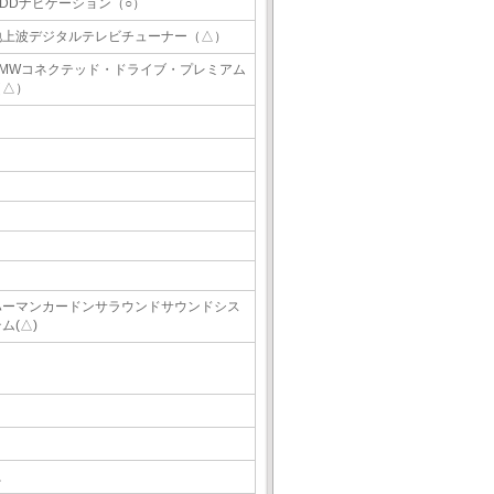
HDDナビゲーション（○）
地上波デジタルテレビチューナー（△）
BMWコネクテッド・ドライブ・プレミアム
（△）
ハーマンカードンサラウンドサウンドシス
ム(△)
△