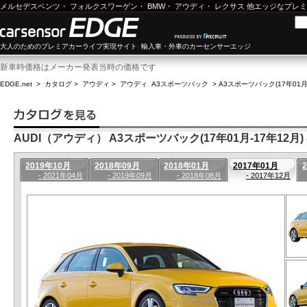
メルセデスベンツ
・
フォルクスワーゲン
・
BMW
・
アウディ
・
レクサス
他エッジなプレミ
大人のためのプレミアカーライフ実現サイト 輸入車・外車のカーセンサーエッジ
新車時価格はメーカー発表当時の価格です
EDGE.net
>
カタログ
>
アウディ
>
アウディ A3スポーツバック
>
A3スポーツバック(17年01月
AUDI（アウディ） A3スポーツバック(17年01月-17年12月)
2019年10月
2018年09月
2018年01月
2017年01月
- 2021年04月
- 2019年09月
- 2018年08月
- 2017年12月