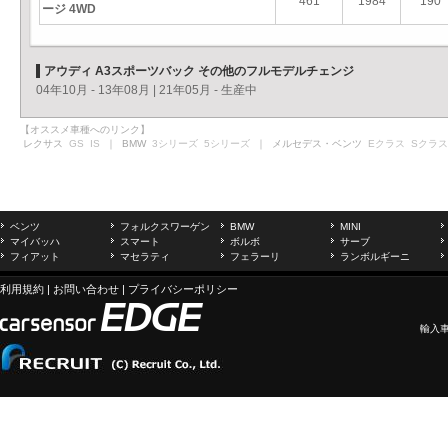
461
1984
190
ージ 4WD
アウディ A3スポーツバック その他のフルモデルチェンジ
04年10月 - 13年08月
|
21年05月 - 生産中
【オススメ車種へのリンク】
レクサス
GS
IS
｜ BMW
3シリーズ
5シリーズ
｜ メルセデス・ベンツ
Eクラス
Sクラス
ベンツ
フォルクスワーゲン
BMW
MINI
マイバッハ
スマート
ボルボ
サーブ
フィアット
マセラティ
フェラーリ
ランボルギーニ
利用規約
|
お問い合わせ
|
プライバシーポリシー
輸入