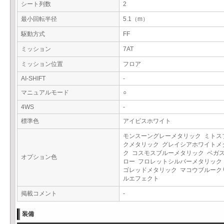
シート列数
2
最小回転半径
5.1（m）
駆動方式
FF
ミッション
7AT
ミッション位置
フロア
AI-SHIFT
-
マニュアルモード
○
4WS
-
標準色
アイビスホワイト
モンスーングレーメタリック ミトス
クメタリック グレイシアホワイトメ
ク コスモスブルーメタリック ベガ
オプション色
ロー フロレットシルバーメタリック
ゴレッドメタリック マコウブルーク
ルエフェクト
掲載コメント
-
装備