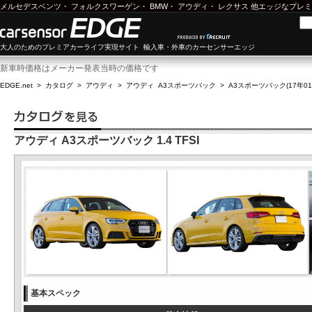
メルセデスベンツ
・
フォルクスワーゲン
・
BMW
・
アウディ
・
レクサス
他エッジなプレミ
大人のためのプレミアカーライフ実現サイト 輸入車・外車のカーセンサーエッジ
新車時価格はメーカー発表当時の価格です
EDGE.net
>
カタログ
>
アウディ
>
アウディ A3スポーツバック
>
A3スポーツバック(17年01月
アウディ A3スポーツバック 1.4 TFSI
基本スペック