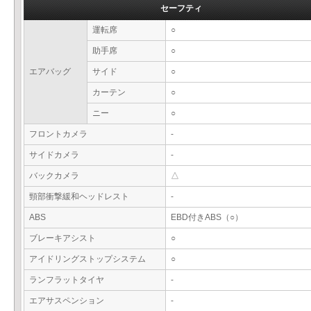
セーフティ
運転席
○
助手席
○
エアバッグ
サイド
○
カーテン
○
ニー
○
フロントカメラ
-
サイドカメラ
-
バックカメラ
△
頸部衝撃緩和ヘッドレスト
-
ABS
EBD付きABS（○）
ブレーキアシスト
○
アイドリングストップシステム
○
ランフラットタイヤ
-
エアサスペンション
-