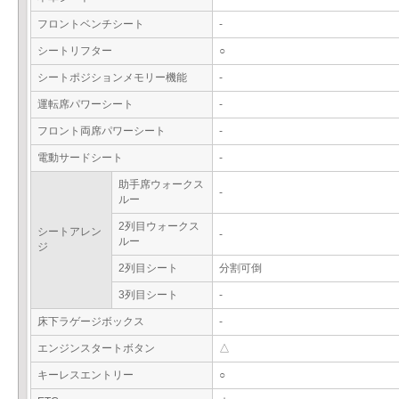
フロントベンチシート
-
シートリフター
○
シートポジションメモリー機能
-
運転席パワーシート
-
フロント両席パワーシート
-
電動サードシート
-
助手席ウォークス
-
ルー
2列目ウォークス
シートアレン
-
ルー
ジ
2列目シート
分割可倒
3列目シート
-
床下ラゲージボックス
-
エンジンスタートボタン
△
キーレスエントリー
○