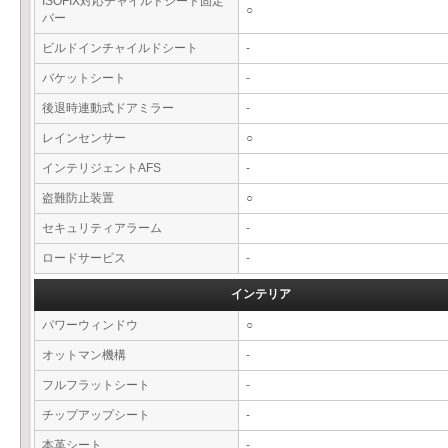
ISOFIX対応チャイルドシート固定
○
バー
ビルドインチャイルドシート
-
バケットシート
-
後退時連動式ドアミラー
-
レインセンサー
○
インテリジェントAFS
-
盗難防止装置
○
セキュリティアラーム
-
ロードサービス
-
インテリア
パワーウィンドウ
○
オットマン機構
-
フルフラットシート
-
チップアップシート
-
本革シート
-