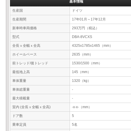
基本情報
生産国
ドイツ
生産期間
17年01月～17年12月
新車時車両価格
293万円（税込）
型式
DBA-8VCXS
全長ｘ全幅ｘ全高
4325x1785x1465（mm）
ホイールベース
2635（mm）
前トレッド/後トレッド
1530/1500（mm）
最低地上高
145（mm）
車体重量
1320（kg）
車体総重量
-
最大積載量
-
室内 (全長ｘ全幅ｘ全高)
-x-x-（mm）
ドア数
5
乗車定員
5名