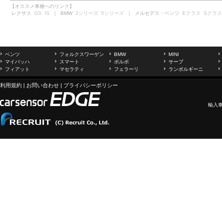
【オススメ車種へのリンク】
レクサス
GS
IS
｜ BMW
3シリーズ
5シリーズ
｜ メルセデス・ベンツ
Eクラス
Sクラス
ベンツ
フォルクスワーゲン
BMW
MINI
マイバッハ
スマート
ボルボ
サーブ
フィアット
マセラティ
フェラーリ
ランボルギーニ
利用規約
|
お問い合わせ
|
プライバシーポリシー
輸入