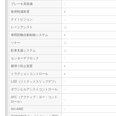
ブレーキ系装備
-
衝突軽減装置
○
ナイトビジョン
-
レーンアシスト
△
車間距離自動制御システム
○
ソナー
△
駐車支援システム
△
センターデフロック
-
横滑り防止装置
○
トラクションコントロール
○
LSD（リミテッドスリップデフ）
-
ダウンヒルアシストコントロール
-
AYC（アクティブ・ヨー・コント
-
ロール）
SH-4WD
-