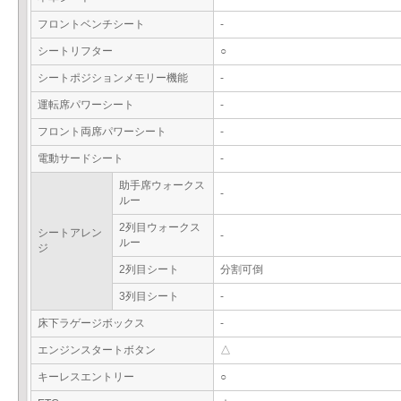
フロントベンチシート
-
シートリフター
○
シートポジションメモリー機能
-
運転席パワーシート
-
フロント両席パワーシート
-
電動サードシート
-
助手席ウォークス
-
ルー
2列目ウォークス
シートアレン
-
ルー
ジ
2列目シート
分割可倒
3列目シート
-
床下ラゲージボックス
-
エンジンスタートボタン
△
キーレスエントリー
○