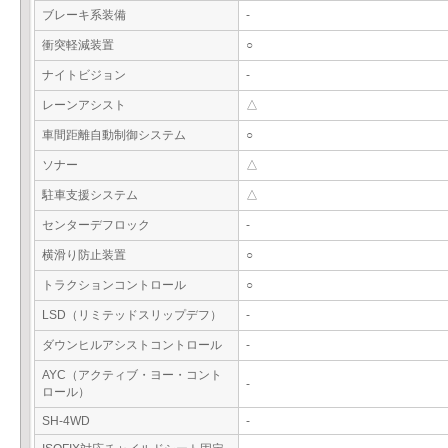
ブレーキ系装備
-
衝突軽減装置
○
ナイトビジョン
-
レーンアシスト
△
車間距離自動制御システム
○
ソナー
△
駐車支援システム
△
センターデフロック
-
横滑り防止装置
○
トラクションコントロール
○
LSD（リミテッドスリップデフ）
-
ダウンヒルアシストコントロール
-
AYC（アクティブ・ヨー・コント
-
ロール）
SH-4WD
-