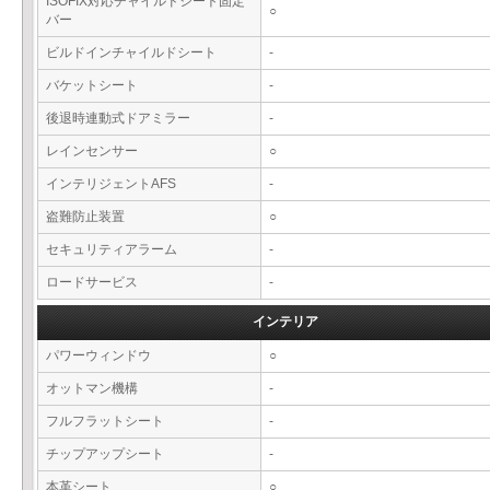
ISOFIX対応チャイルドシート固定
○
バー
ビルドインチャイルドシート
-
バケットシート
-
後退時連動式ドアミラー
-
レインセンサー
○
インテリジェントAFS
-
盗難防止装置
○
セキュリティアラーム
-
ロードサービス
-
インテリア
パワーウィンドウ
○
オットマン機構
-
フルフラットシート
-
チップアップシート
-
本革シート
○