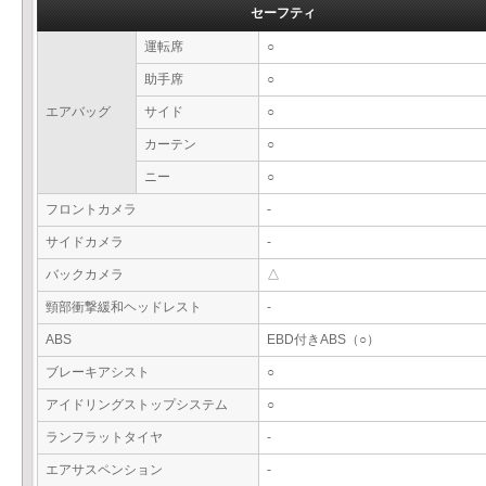
セーフティ
運転席
○
助手席
○
エアバッグ
サイド
○
カーテン
○
ニー
○
フロントカメラ
-
サイドカメラ
-
バックカメラ
△
頸部衝撃緩和ヘッドレスト
-
ABS
EBD付きABS（○）
ブレーキアシスト
○
アイドリングストップシステム
○
ランフラットタイヤ
-
エアサスペンション
-