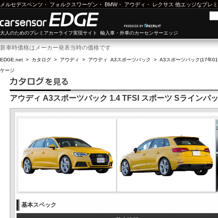
メルセデスベンツ
・
フォルクスワーゲン
・
BMW
・
アウディ
・
レクサス
他エッジなプレミ
大人のためのプレミアカーライフ実現サイト 輸入車・外車のカーセンサーエッジ
新車時価格はメーカー発表当時の価格です
EDGE.net
>
カタログ
>
アウディ
>
アウディ A3スポーツバック
>
A3スポーツバック(17年01月
ケージ
アウディ A3スポーツバック 1.4 TFSI スポーツ Sラインパ
基本スペック