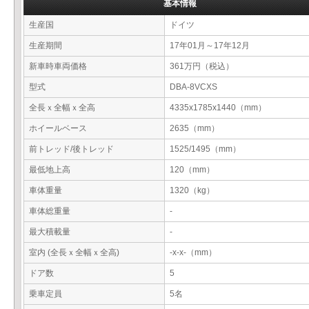
基本情報
生産国
ドイツ
生産期間
17年01月～17年12月
新車時車両価格
361万円（税込）
型式
DBA-8VCXS
全長ｘ全幅ｘ全高
4335x1785x1440（mm）
ホイールベース
2635（mm）
前トレッド/後トレッド
1525/1495（mm）
最低地上高
120（mm）
車体重量
1320（kg）
車体総重量
-
最大積載量
-
室内 (全長ｘ全幅ｘ全高)
-x-x-（mm）
ドア数
5
乗車定員
5名