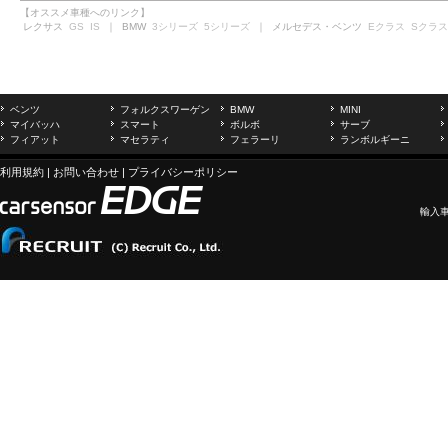
【オススメ車種へのリンク】
レクサス
GS
IS
｜ BMW
3シリーズ
5シリーズ
｜ メルセデス・ベンツ
Eクラス
Sクラス
ベンツ
フォルクスワーゲン
BMW
MINI
マイバッハ
スマート
ボルボ
サーブ
フィアット
マセラティ
フェラーリ
ランボルギーニ
利用規約
|
お問い合わせ
|
プライバシーポリシー
輸入