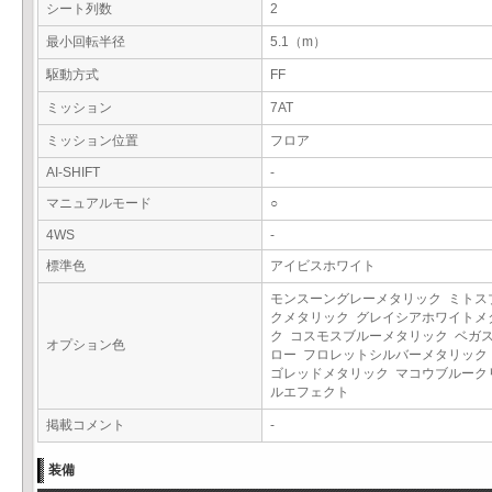
シート列数
2
最小回転半径
5.1（m）
駆動方式
FF
ミッション
7AT
ミッション位置
フロア
AI-SHIFT
-
マニュアルモード
○
4WS
-
標準色
アイビスホワイト
モンスーングレーメタリック ミトス
クメタリック グレイシアホワイトメ
ク コスモスブルーメタリック ベガ
オプション色
ロー フロレットシルバーメタリック
ゴレッドメタリック マコウブルーク
ルエフェクト
掲載コメント
-
装備