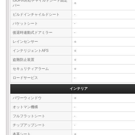
ISOFIX対応チャイルドシート固定
○
バー
ビルドインチャイルドシート
-
バケットシート
-
後退時連動式ドアミラー
-
レインセンサー
○
インテリジェントAFS
○
盗難防止装置
○
セキュリティアラーム
○
ロードサービス
-
インテリア
パワーウィンドウ
○
オットマン機構
-
フルフラットシート
-
チップアップシート
-
本革シート
○