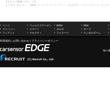
【オススメ車種へのリンク】
レクサス
GS
IS
｜ BMW
3シリーズ
5シリーズ
｜ メルセデス・ベンツ
Eクラス
Sクラス
ベンツ
フォルクスワーゲン
BMW
MINI
マイバッハ
スマート
ボルボ
サーブ
フィアット
マセラティ
フェラーリ
ランボルギーニ
利用規約
|
お問い合わせ
|
プライバシーポリシー
輸入