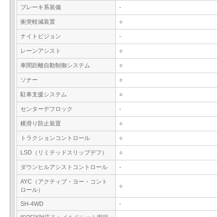
ブレーキ系装備
-
衝突軽減装置
○
ナイトビジョン
-
レーンアシスト
○
車間距離自動制御システム
○
ソナー
○
駐車支援システム
○
センターデフロック
-
横滑り防止装置
○
トラクションコントロール
○
LSD（リミテッドスリップデフ）
○
ダウンヒルアシストコントロール
-
AYC（アクティブ・ヨー・コント
○
ロール）
SH-4WD
-