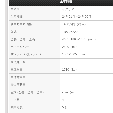
基本情報
生産国
イタリア
生産期間
24年01月～24年06月
新車時車両価格
1408万円（税込）
型式
7BA-95229
全長ｘ全幅ｘ全高
4635x1865x1435（mm）
ホイールベース
2820（mm）
前トレッド/後トレッド
1555/1605（mm）
最低地上高
-
車体重量
1710（kg）
車体総重量
-
最大積載量
-
室内 (全長ｘ全幅ｘ全高)
-x-x-（mm）
ドア数
4
乗車定員
5名