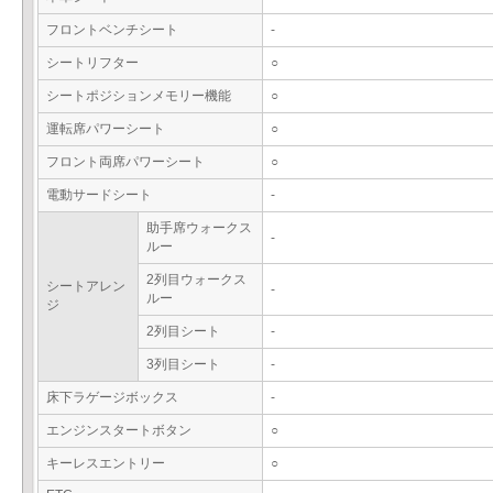
フロントベンチシート
-
シートリフター
○
シートポジションメモリー機能
○
運転席パワーシート
○
フロント両席パワーシート
○
電動サードシート
-
助手席ウォークス
-
ルー
2列目ウォークス
シートアレン
-
ルー
ジ
2列目シート
-
3列目シート
-
床下ラゲージボックス
-
エンジンスタートボタン
○
キーレスエントリー
○