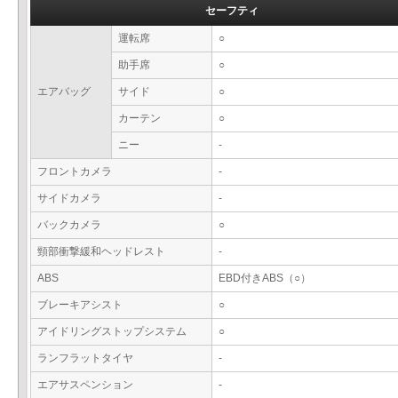
セーフティ
運転席
○
助手席
○
エアバッグ
サイド
○
カーテン
○
ニー
-
フロントカメラ
-
サイドカメラ
-
バックカメラ
○
頸部衝撃緩和ヘッドレスト
-
ABS
EBD付きABS（○）
ブレーキアシスト
○
アイドリングストップシステム
○
ランフラットタイヤ
-
エアサスペンション
-