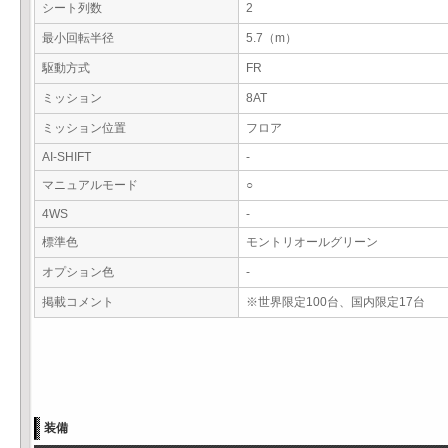
シート列数
2
最小回転半径
5.7（m）
駆動方式
FR
ミッション
8AT
ミッション位置
フロア
AI-SHIFT
-
マニュアルモード
○
4WS
-
標準色
モントリオールグリーン
オプション色
-
掲載コメント
※世界限定100台、国内限定17台
装備