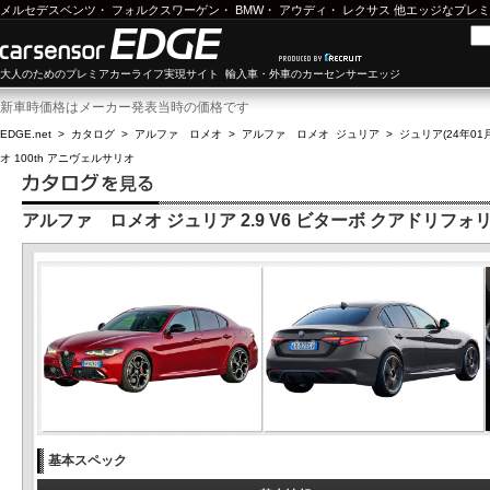
メルセデスベンツ
・
フォルクスワーゲン
・
BMW
・
アウディ
・
レクサス
他エッジなプレミ
大人のためのプレミアカーライフ実現サイト 輸入車・外車のカーセンサーエッジ
新車時価格はメーカー発表当時の価格です
EDGE.net
>
カタログ
>
アルファ ロメオ
>
アルファ ロメオ ジュリア
>
ジュリア(24年01月
オ 100th アニヴェルサリオ
アルファ ロメオ ジュリア 2.9 V6 ビターボ クアドリフォリ
基本スペック