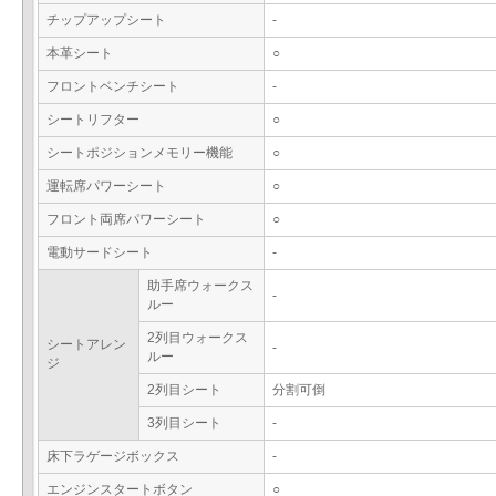
チップアップシート
-
本革シート
○
フロントベンチシート
-
シートリフター
○
シートポジションメモリー機能
○
運転席パワーシート
○
フロント両席パワーシート
○
電動サードシート
-
助手席ウォークス
-
ルー
2列目ウォークス
シートアレン
-
ルー
ジ
2列目シート
分割可倒
3列目シート
-
床下ラゲージボックス
-
エンジンスタートボタン
○