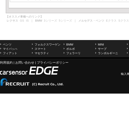
【オススメ車種へのリンク】
レクサス
GS
IS
｜ BMW
3シリーズ
5シリーズ
｜ メルセデス・ベンツ
Eクラス
Sクラス
ベンツ
フォルクスワーゲン
BMW
MINI
マイバッハ
スマート
ボルボ
サーブ
フィアット
マセラティ
フェラーリ
ランボルギーニ
利用規約
|
お問い合わせ
|
プライバシーポリシー
輸入