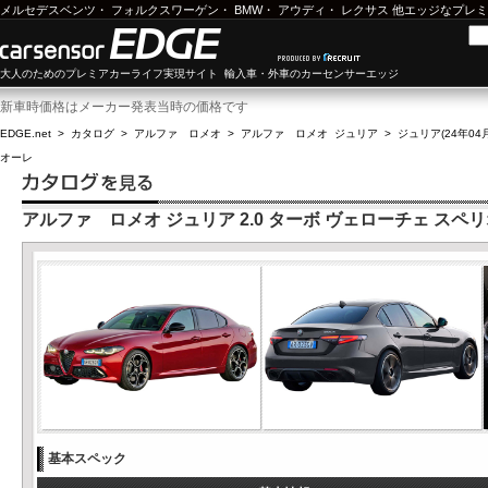
メルセデスベンツ
・
フォルクスワーゲン
・
BMW
・
アウディ
・
レクサス
他エッジなプレミ
大人のためのプレミアカーライフ実現サイト 輸入車・外車のカーセンサーエッジ
新車時価格はメーカー発表当時の価格です
EDGE.net
>
カタログ
>
アルファ ロメオ
>
アルファ ロメオ ジュリア
>
ジュリア(24年04月
オーレ
アルファ ロメオ ジュリア 2.0 ターボ ヴェローチェ スペ
基本スペック