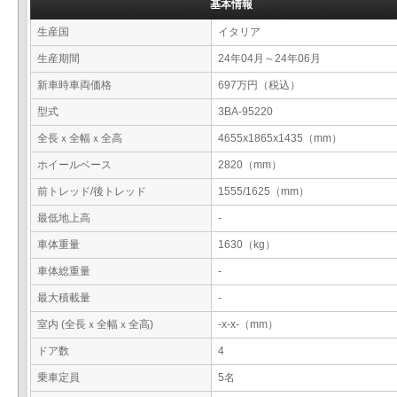
基本情報
生産国
イタリア
生産期間
24年04月～24年06月
新車時車両価格
697万円（税込）
型式
3BA-95220
全長ｘ全幅ｘ全高
4655x1865x1435（mm）
ホイールベース
2820（mm）
前トレッド/後トレッド
1555/1625（mm）
最低地上高
-
車体重量
1630（kg）
車体総重量
-
最大積載量
-
室内 (全長ｘ全幅ｘ全高)
-x-x-（mm）
ドア数
4
乗車定員
5名