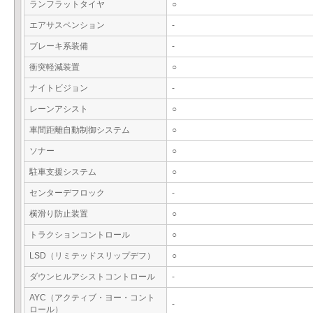
ランフラットタイヤ
○
エアサスペンション
-
ブレーキ系装備
-
衝突軽減装置
○
ナイトビジョン
-
レーンアシスト
○
車間距離自動制御システム
○
ソナー
○
駐車支援システム
○
センターデフロック
-
横滑り防止装置
○
トラクションコントロール
○
LSD（リミテッドスリップデフ）
○
ダウンヒルアシストコントロール
-
AYC（アクティブ・ヨー・コント
-
ロール）