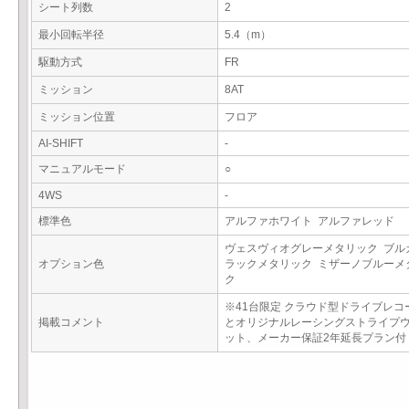
シート列数
2
最小回転半径
5.4（m）
駆動方式
FR
ミッション
8AT
ミッション位置
フロア
AI-SHIFT
-
マニュアルモード
○
4WS
-
標準色
アルファホワイト アルファレッド
ヴェスヴィオグレーメタリック ブル
オプション色
ラックメタリック ミザーノブルーメ
ク
※41台限定 クラウド型ドライブレコ
掲載コメント
とオリジナルレーシングストライプ
ット、メーカー保証2年延長プラン付