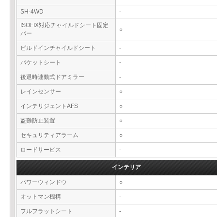
SH-4WD
-
ISOFIX対応チャイルドシート固定
○
バー
ビルドインチャイルドシート
-
バケットシート
-
後退時連動式ドアミラー
-
レインセンサー
○
インテリジェントAFS
○
盗難防止装置
○
セキュリティアラーム
○
ロードサービス
-
インテリア
パワーウィンドウ
○
オットマン機構
-
フルフラットシート
-