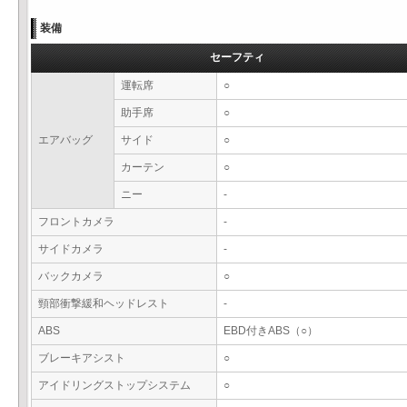
装備
セーフティ
運転席
○
助手席
○
エアバッグ
サイド
○
カーテン
○
ニー
-
フロントカメラ
-
サイドカメラ
-
バックカメラ
○
頸部衝撃緩和ヘッドレスト
-
ABS
EBD付きABS（○）
ブレーキアシスト
○
アイドリングストップシステム
○