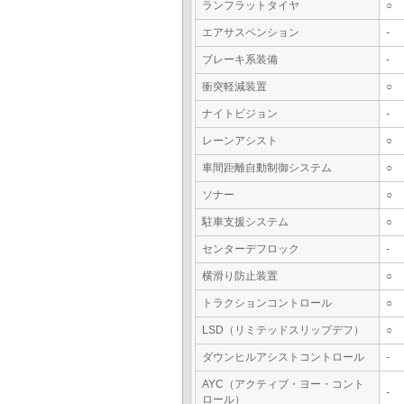
ランフラットタイヤ
○
エアサスペンション
-
ブレーキ系装備
-
衝突軽減装置
○
ナイトビジョン
-
レーンアシスト
○
車間距離自動制御システム
○
ソナー
○
駐車支援システム
○
センターデフロック
-
横滑り防止装置
○
トラクションコントロール
○
LSD（リミテッドスリップデフ）
○
ダウンヒルアシストコントロール
-
AYC（アクティブ・ヨー・コント
-
ロール）