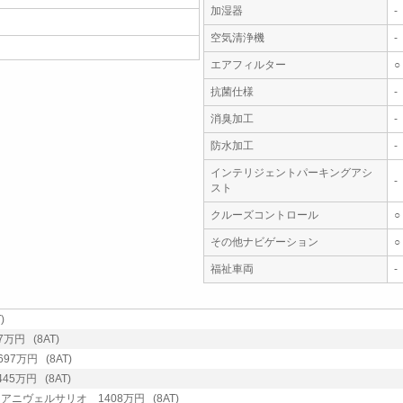
加湿器
-
空気清浄機
-
エアフィルター
○
抗菌仕様
-
消臭加工
-
防水加工
-
インテリジェントパーキングアシ
-
スト
クルーズコントロール
○
その他ナビゲーション
○
福祉車両
-
)
万円 (8AT)
7万円 (8AT)
5万円 (8AT)
h アニヴェルサリオ 1408万円 (8AT)