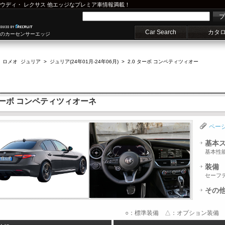
ウディ
・
レクサス
他エッジなプレミア車情報満載！
プ
Car Search
カタ
車のカーセンサーエッジ
 ロメオ ジュリア
>
ジュリア(24年01月-24年06月)
>
2.0 ターボ コンペティツィオー
 ターボ コンペティツィオーネ
ペー
基本
基本性
装備
セーフ
その
○：標準装備 △：オプション装備 