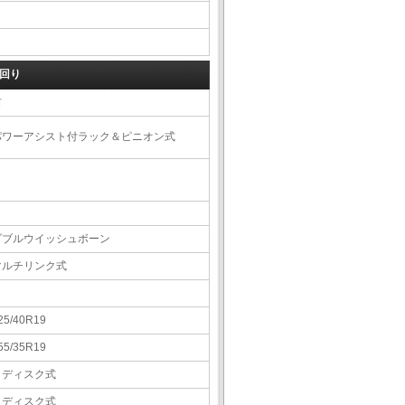
回り
右
パワーアシスト付ラック＆ピニオン式
ダブルウイッシュボーン
マルチリンク式
25/40R19
55/35R19
Ｖディスク式
Ｖディスク式