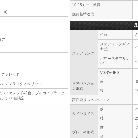
10-15モード燃費
-
4（m）
燃費基準達成
-
足
T
位置
ロア
ステアリングギア
方式
ステアリング
パワーステアリン
○
グ
VGS/VGRS
-
ルファレッド
前
サスペンショ
ルカノブラックメタリック
ン形式
後
アルファレッド42台、ブルカノブラック
台、計60台限定
高性能サスペンション
-
前
2
タイヤサイズ
後
2
前
ブレーキ形式
後