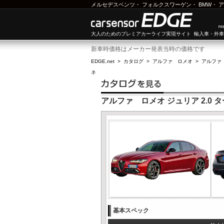
メルセデスベンツ
・
フォルクスワーゲン
・
BMW
・
ア
大人のためのプレミアカーライフ実現サイト 輸入車・外
新車時価格はメーカー発表当時の価格です
EDGE.net
>
カタログ
>
アルファ ロメオ
>
アルファ
ネ
アルファ ロメオ ジュリア 2.0
基本スペック