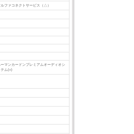
アルファコネクトサービス（△）
ハーマンカードンプレミアムオーディオシ
テム(○)