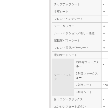
チップアップシート
-
本革シート
○
フロントベンチシート
-
シートリフター
○
シートポジションメモリー機能
○
運転席パワーシート
○
フロント両席パワーシート
○
電動サードシート
-
助手席ウォークス
-
ルー
2列目ウォークス
シートアレン
-
ルー
ジ
2列目シート
分
3列目シート
-
床下ラゲージボックス
-
エンジンスタートボタン
○