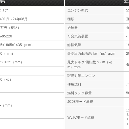
情報
エ
タリア
エンジン型式
5
年01月～24年06月
種類
直
00万円（税込）
過給器
A-95220
可変気筒装置
-
55x1865x1435（mm）
総排気量
1
20（mm）
最高出力/回転数 kw（ps）/rpm
2
55/1625（mm）
最大トルク/回転数 n・m（kg・
4
m）/rpm
環境対策エンジン
-
30（kg）
使用燃料
燃料タンク容量
JC08モード燃費
-
-x-（mm）
1
└
WLTCモード燃費
└
└