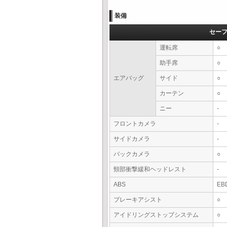
装備
セー
運転席
○
助手席
○
エアバッグ
サイド
○
カーテン
○
ニー
-
フロントカメラ
-
サイドカメラ
-
バックカメラ
○
頸部衝撃緩和ヘッドレスト
-
ABS
EB
ブレーキアシスト
○
アイドリングストップシステム
○