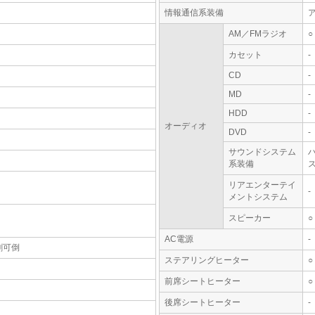
情報通信系装備
AM／FMラジオ
○
カセット
-
CD
-
MD
-
HDD
-
オーディオ
DVD
-
サウンドシステム
系装備
ス
リアエンターテイ
-
メントシステム
スピーカー
○
AC電源
-
割可倒
ステアリングヒーター
○
前席シートヒーター
○
後席シートヒーター
-