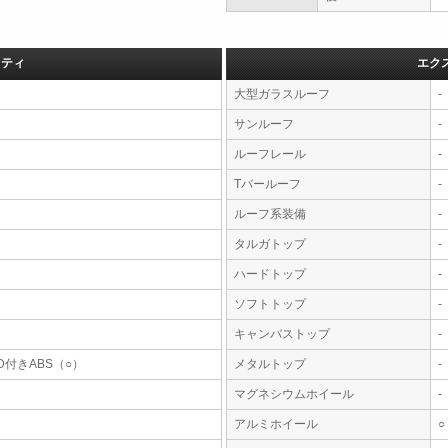
フティ
エク
大型ガラスルーフ
-
サンルーフ
-
ルーフレール
-
Tバールーフ
-
ルーフ系装備
-
タルガトップ
-
ハードトップ
-
ソフトトップ
-
キャンバストップ
-
D付きABS（○）
メタルトップ
-
マグネシウムホイール
-
アルミホイール
○