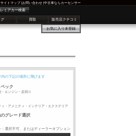
サイトマップ
|
お問い合わせ
|
中古車ならカーセンサー
レミアカー検索
ログ
買取
販売店クチコミ
お気に入り
未登録
ジ内の下記の場所に飛びます
スペック
能・エンジン・足回り
ティ・アメニティ・インテリア・エクステリア
他のグレード選択
-：選択不可、またはディーラーオプション