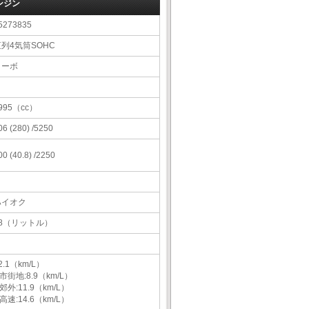
ンジン
5273835
列4気筒SOHC
ターボ
995（cc）
06 (280) /5250
00 (40.8) /2250
ハイオク
58（リットル）
2.1（km/L）
市街地:8.9（km/L）
郊外:11.9（km/L）
高速:14.6（km/L）