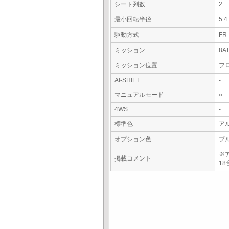
シート列数
2
最小回転半径
5.
駆動方式
FR
ミッション
8A
ミッション位置
フ
AI-SHIFT
-
マニュアルモード
○
4WS
-
標準色
ア
オプション色
ブ
※
掲載コメント
18