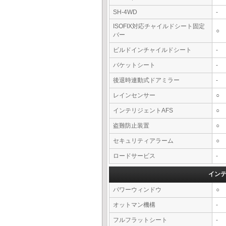
SH-4WD
-
ISOFIX対応チャイルドシート固定
○
バー
ビルドインチャイルドシート
-
バケットシート
-
後退時連動式ドアミラー
-
レインセンサー
○
インテリジェントAFS
○
盗難防止装置
○
セキュリティアラーム
○
ロードサービス
-
イン
パワーウィンドウ
○
オットマン機構
-
フルフラットシート
-