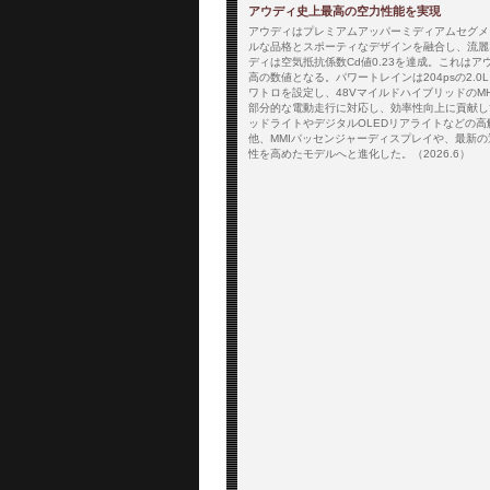
アウディ史上最高の空力性能を実現
アウディはプレミアムアッパーミディアムセグメ
ルな品格とスポーティなデザインを融合し、流麗
ディは空気抵抗係数Cd値0.23を達成。これは
高の数値となる。パワートレインは204psの2.0L TD
ワトロを設定し、48VマイルドハイブリッドのMHE
部分的な電動走行に対応し、効率性向上に貢献し
ッドライトやデジタルOLEDリアライトなどの
他、MMIパッセンジャーディスプレイや、最新
性を高めたモデルへと進化した。（2026.6）