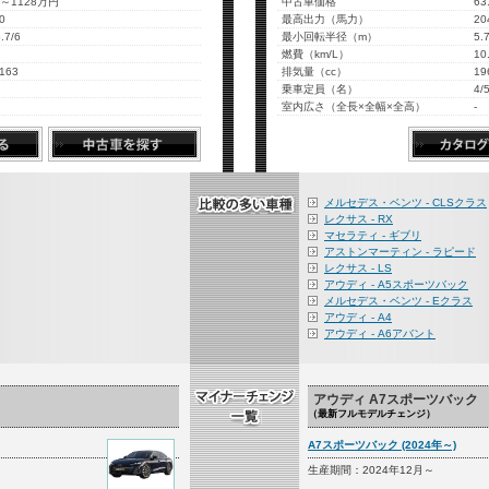
円～1128万円
中古車価格
6
0
最高出力（馬力）
20
5.7/6
最小回転半径（m）
5.
燃費（km/L）
10
163
排気量（cc）
19
乗車定員（名）
4/
室内広さ（全長×全幅×全高）
-
メルセデス・ベンツ - CLSクラス
レクサス - RX
マセラティ - ギブリ
アストンマーティン - ラピード
レクサス - LS
アウディ - A5スポーツバック
メルセデス・ベンツ - Eクラス
アウディ - A4
アウディ - A6アバント
アウディ A7スポーツバック
（最新フルモデルチェンジ）
A7スポーツバック (2024年～)
生産期間：2024年12月～