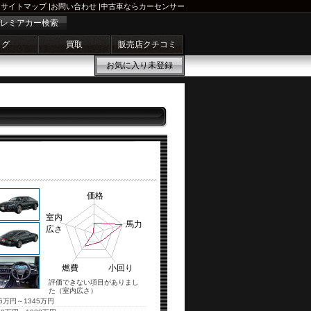
サイトマップ
|
お問い合わせ
|
中古車ならカーセンサー
レミアカー検索
ログ
買取
販売店クチコミ
お気に入り
未登録
価格
室内
馬力
広さ
燃費
小回り
評価できない項目がありまし
た（室内広さ）
16万円～1345万円