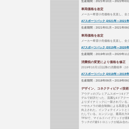
生産期間：2021年10月～2022年03
車両価格を改定
メーカー希望小売価格を見直し、全グ
A7スポーツバック (2021年～2021年
生産期間：2021年01月～2021年09
車両価格を改定
メーカー希望小売価格を見直し、全グ
A7スポーツバック (2019年～2020年
生産期間：2019年10月～2020年11
消費税の変更により価格を修正
2019年10月1日以降の消費税率（1
A7スポーツバック (2018年～2019年
生産期間：2018年09月～2019年09
デザイン、コネクティビティ技術
アウディのプレミアムスポーツ4ド
デルで好評だった、流麗な4ドアク
よりダイナミックに一新されている
ーやカメラの統合制御による高度な
向上された。インフォテイメントと
たしている。エンジンは、最高出力340
TFSIで、マイルドハイブリッドが
ラッチの7速Sトロニックが組み合わさ