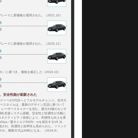
月
レードに新価格が適用された。（2021.10）
)
月
レードに新価格が適用された。（2020.12）
)
月
0％）に基づき、価格を修正した（2019.10）
)
月
、安全性能が刷新された
アクーペが2代目へとフルモデルチェンジ。先代モ
ーペスタイルは、最新のデザイン言語に基づいて
。レーザースキャナーを含む、最大23個のセンサ
運転支援システム搭載、安全性と快適性が大幅に
コネクティビティ技術により、利便性も向上を果
ps／最大トルク500N・mを発生するV6 3L
搭載され、快適性と効率性も高められた。ツインク
れ、駆動方式は4WDとなる。（2018.9）