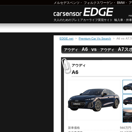
メルセデスベンツ
・
フォルクスワーゲン
・
BMW
・
ア
大人のためのプレミアカーライフ実現サイト 輸入車・外
EDGE.net
>
Premium Car Vs Search
>
A6 vs 
A6 vs
A7ス
アウディ
アウディ
アウディ
A6
新車価格
560万円