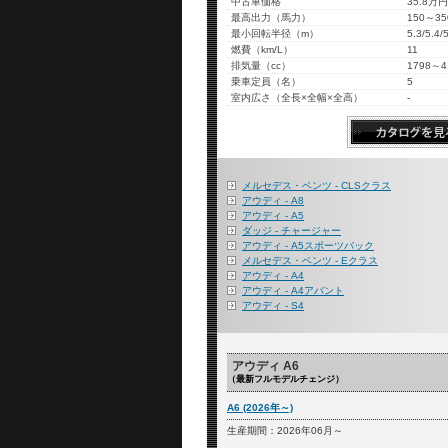
中古車価格
35.8万
最高出力（馬力）
150～35
最小回転半径（m）
5.3/5.4/
燃費（km/L）
11
排気量（cc）
1798～4
乗車定員（名）
5
室内広さ（全長×全幅×全高）
-
メルセデス・ベンツ - CLSクラス
アウディ - A8
アウディ - A5
ダッジ - チャージャー
アウディ - A5スポーツバック
メルセデス・ベンツ - Eクラス
アウディ - A4
アウディ - A4アバント
アウディ - S4
アウディ A6
（最新フルモデルチェンジ）
A6 (2026年～)
生産期間：2026年06月～