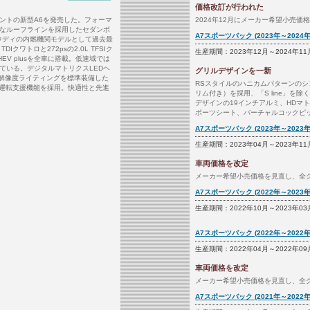
価格改訂が行われた
ントの新型A6を発売した。フォーマ
2024年12月にメーカー希望小売価
なルーフラインを採用したセダンボ
A7スポーツバック (2023年～2024年
アウディの内燃機関モデルとして過去最
Iクワトロと272psの2.0L TFSIク
生産期間：2023年12月～2024年11
V plusを全車に搭載。低速域では
ている。デジタルマトリクスLEDヘ
グリルデザインを一新
高解像度ライティングを標準装備した
RSスタイルのハニカムパターンのシン
の運転支援機能を採用。快適性と先進
リム付き）を採用、「S line」を
デザインの19インチアルミ、HDマ
ポーツシート、バーチャルコックピット
A7スポーツバック (2023年～2023年
生産期間：2023年04月～2023年11
車両価格を改定
メーカー希望小売価格を見直し、全グ
A7スポーツバック (2022年～2023年
生産期間：2022年10月～2023年03
A7スポーツバック (2022年～2022年
生産期間：2022年04月～2022年09
車両価格を改定
メーカー希望小売価格を見直し、全グ
A7スポーツバック (2021年～2022年