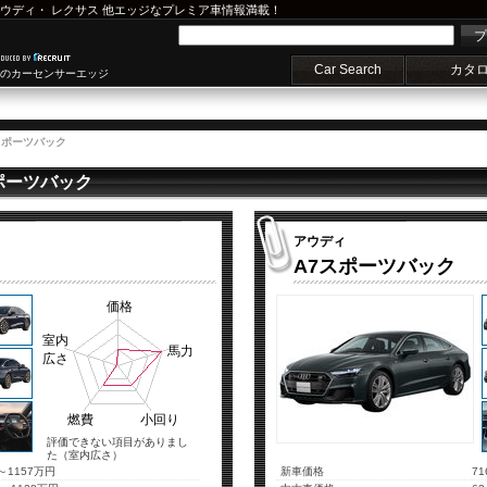
ウディ
・
レクサス
他エッジなプレミア車情報満載！
プ
Car Search
カタ
車のカーセンサーエッジ
A7スポーツバック
ポーツバック
アウディ
A7スポーツバック
価格
室内
馬力
広さ
燃費
小回り
評価できない項目がありまし
た（室内広さ）
～1157万円
新車価格
7