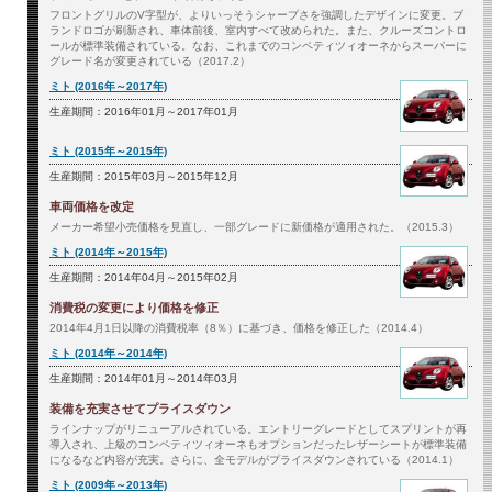
フロントグリルのV字型が、よりいっそうシャープさを強調したデザインに変更。ブ
ランドロゴが刷新され、車体前後、室内すべて改められた。また、クルーズコントロ
ールが標準装備されている。なお、これまでのコンペティツィオーネからスーパーに
グレード名が変更されている（2017.2）
ミト (2016年～2017年)
生産期間：2016年01月～2017年01月
ミト (2015年～2015年)
生産期間：2015年03月～2015年12月
車両価格を改定
メーカー希望小売価格を見直し、一部グレードに新価格が適用された。（2015.3）
ミト (2014年～2015年)
生産期間：2014年04月～2015年02月
消費税の変更により価格を修正
2014年4月1日以降の消費税率（8％）に基づき、価格を修正した（2014.4）
ミト (2014年～2014年)
生産期間：2014年01月～2014年03月
装備を充実させてプライスダウン
ラインナップがリニューアルされている。エントリーグレードとしてスプリントが再
導入され、上級のコンペティツィオーネもオプションだったレザーシートが標準装備
になるなど内容が充実。さらに、全モデルがプライスダウンされている（2014.1）
ミト (2009年～2013年)