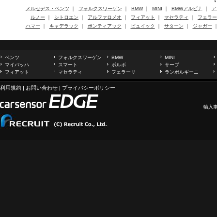
メルセデス・ベンツ
｜
フォルクスワーゲン
｜
BMW
｜
MINI
｜
BMWアルピナ
｜
ア
ルノー
｜
シトロエン
｜
アルファロメオ
｜
フィアット
｜
マセラティ
｜
フェラー
ハマー
｜
キャデラック
｜
ポンティアック
｜
ビュイック
｜
サターン
｜
ジャガー
ベンツ
フォルクスワーゲン
BMW
MINI
マイバッハ
スマート
ボルボ
サーブ
フィアット
マセラティ
フェラーリ
ランボルギーニ
利用規約
|
お問い合わせ
|
プライバシーポリシー
輸入