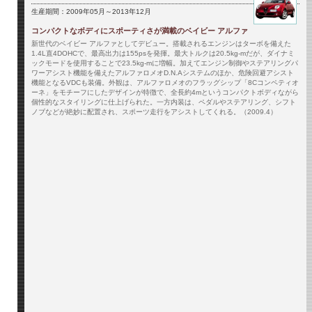
生産期間：2009年05月～2013年12月
コンパクトなボディにスポーティさが満載のベイビー アルファ
新世代のベイビー アルファとしてデビュー。搭載されるエンジンはターボを備えた
1.4L直4DOHCで、最高出力は155psを発揮。最大トルクは20.5kg-mだが、ダイナミ
ックモードを使用することで23.5kg-mに増幅。加えてエンジン制御やステアリングパ
ワーアシスト機能を備えたアルファロメオD.N.Aシステムのほか、危険回避アシスト
機能となるVDCも装備。外観は、アルファロメオのフラッグシップ「8Cコンペティオ
ーネ」をモチーフにしたデザインが特徴で、全長約4mというコンパクトボディながら
個性的なスタイリングに仕上げられた。一方内装は、ペダルやステアリング、シフト
ノブなどが絶妙に配置され、スポーツ走行をアシストしてくれる。（2009.4）