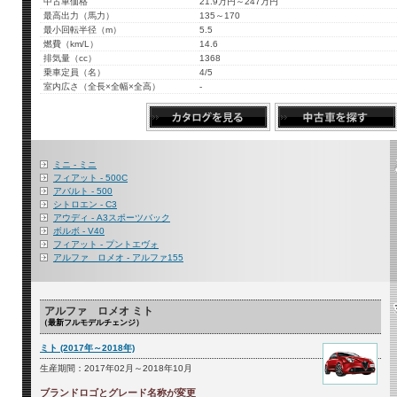
中古車価格
21.9万円～247万円
最高出力（馬力）
135～170
最小回転半径（m）
5.5
燃費（km/L）
14.6
排気量（cc）
1368
乗車定員（名）
4/5
室内広さ（全長×全幅×全高）
-
ミニ - ミニ
フィアット - 500C
アバルト - 500
シトロエン - C3
アウディ - A3スポーツバック
ボルボ - V40
フィアット - プントエヴォ
アルファ ロメオ - アルファ155
アルファ ロメオ ミト
（最新フルモデルチェンジ）
ミト (2017年～2018年)
生産期間：2017年02月～2018年10月
ブランドロゴとグレード名称が変更