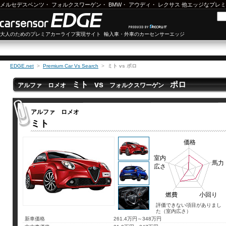
メルセデスベンツ
・
フォルクスワーゲン
・
BMW
・
アウディ
・
レクサス
他エッジなプレミ
大人のためのプレミアカーライフ実現サイト 輸入車・外車のカーセンサーエッジ
EDGE.net
>
Premium Car Vs Search
>
ミト vs ポロ
ミト vs
ポロ
アルファ ロメオ
フォルクスワーゲン
アルファ ロメオ
ミト
価格
室内
馬力
広さ
燃費
小回り
評価できない項目がありまし
た（室内広さ）
新車価格
261.4万円～348万円