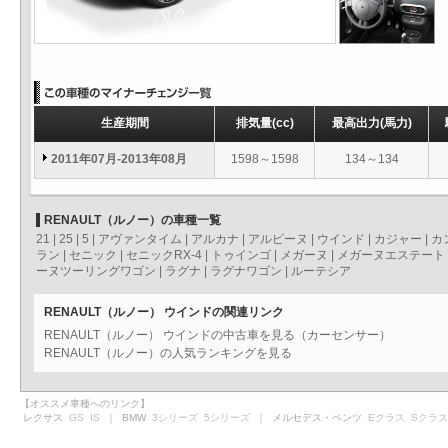
生産期間
排気量
(cc)
最高出力
(馬力)
2011年07月-2013年08月
1598～1598
134～134
RENAULT（ルノー）の車種一覧
21
|
25
|
5
|
アヴァンタイム
|
アルカナ
|
アルピーヌ
|
ウインド
|
カジャー
|
カ
ラン
|
セニック
|
セニックRX-4
|
トゥインゴ
|
メガーヌ
|
メガーヌエステート
ーヌツーリングワゴン
|
ラグナ
|
ラグナワゴン
|
ルーテシア
RENAULT（ルノー） ウインドの関連リンク
RENAULT（ルノー） ウインドの中古車を見る（カーセンサー）
RENAULT（ルノー）の人気ランキングを見る
【オススメ車種へのリンク】
レクサス
GS
IS
｜ BMW
3シリーズ
5シリーズ
｜ メルセデス・ベンツ
Eクラス
Sクラス