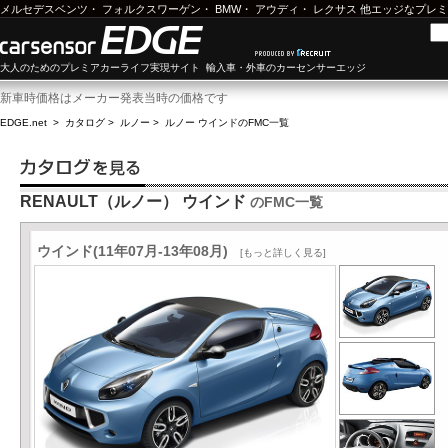
メルセデスベンツ
・
フォルクスワーゲン
・
BMW
・
アウディ
・
レクサス
他エッジなプレミ
大人のためのプレミアカーライフ実現サイト 輸入車・外車のカーセンサーエッジ
新車時価格はメーカー発表当時の価格です
EDGE.net
>
カタログ
>
ルノー
>
ルノー ウインド
のFMC一覧
RENAULT（ルノー） ウインド
のFMC一覧
ウインド(11年07月-13年08月)
[もっと詳しく見る]