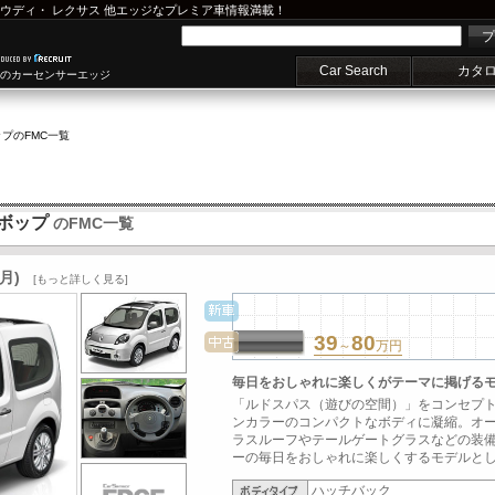
ウディ
・
レクサス
他エッジなプレミア車情報満載！
プ
Car Search
カタ
車のカーセンサーエッジ
ップ
のFMC一覧
ビボップ
のFMC一覧
3月)
[もっと詳しく見る]
39
80
～
万円
毎日をおしゃれに楽しくがテーマに掲げる
「ルドスパス（遊びの空間）」をコンセプト
ンカラーのコンパクトなボディに凝縮。オ
ラスルーフやテールゲートグラスなどの装
ーの毎日をおしゃれに楽しくするモデルとして
ハッチバック