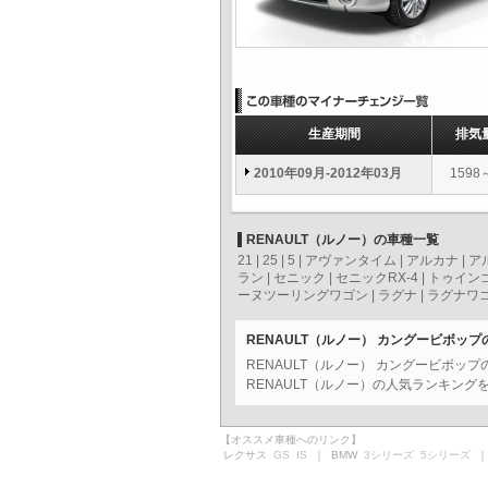
生産期間
排気
2010年09月-2012年03月
1598
RENAULT（ルノー）の車種一覧
21
|
25
|
5
|
アヴァンタイム
|
アルカナ
|
ア
ラン
|
セニック
|
セニックRX-4
|
トゥイン
ーヌツーリングワゴン
|
ラグナ
|
ラグナワ
RENAULT（ルノー） カングービボッ
RENAULT（ルノー） カングービボッ
RENAULT（ルノー）の人気ランキング
【オススメ車種へのリンク】
レクサス
GS
IS
｜ BMW
3シリーズ
5シリーズ
｜