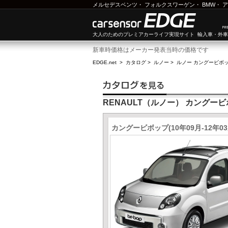
メルセデスベンツ
・
フォルクスワーゲン
・
BMW
・
ア
大人のためのプレミアカーライフ実現サイト 輸入車・外
新車時価格はメーカー発表当時の価格です
EDGE.net
>
カタログ
>
ルノー
>
ルノー カングービボ
RENAULT（ルノー） カングー
カングービボップ(10年09月-12年0