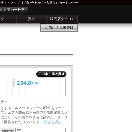
サイトマップ
|
お問い合わせ
|
中古車ならカーセンサー
レミアカー検索
ログ
買取
販売店クチコミ
お気に入り
未登録
234.8
万円
モデル
とする、ルノー カングーの個性をツート
ープンエアの開放感を満喫できる開閉式のグ
備により、その魅力をさらに高めた。ユーザ
開発されたコンパクト ...
続きを読む
FF