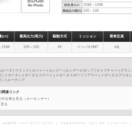
1598～1598
105～105
量
(cc)
最高出力
(馬力)
駆動方式
ミッション
乗車定員
～1598
105～105
インパネ5MT
4名
FF
ルピーヌ
|
ウインド
|
カジャー
|
カングー
|
カングービボップ
|
キャプチャー
|
グラン
ゴ
|
メガーヌ
|
メガーヌエステート
|
メガーヌスポーツツアラー
|
メガーヌカブリオ
ゴン
|
ルーテシア
プの関連リンク
プの中古車を見る（カーセンサー）
を見る
 メルセデス・ベンツ
Eクラス
Sクラス
｜ フォルクスワーゲン
ゴルフ
ポロ
ニュービートル
｜