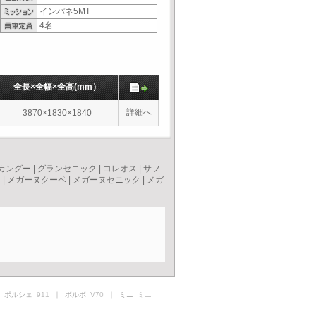
インパネ5MT
4名
全長×全幅×全高(mm）
詳細へ
3870×1830×1840
カングー
|
グランセニック
|
コレオス
|
サフ
レ
|
メガーヌクーペ
|
メガーヌセニック
|
メガ
 ポルシェ
911
｜ ボルボ
V70
｜ ミニ
ミニ