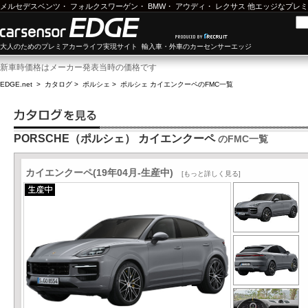
メルセデスベンツ
・
フォルクスワーゲン
・
BMW
・
アウディ
・
レクサス
他エッジなプレミ
大人のためのプレミアカーライフ実現サイト 輸入車・外車のカーセンサーエッジ
新車時価格はメーカー発表当時の価格です
EDGE.net
>
カタログ
>
ポルシェ
>
ポルシェ カイエンクーペ
のFMC一覧
PORSCHE（ポルシェ） カイエンクーペ
のFMC一覧
カイエンクーペ(19年04月-生産中)
[もっと詳しく見る]