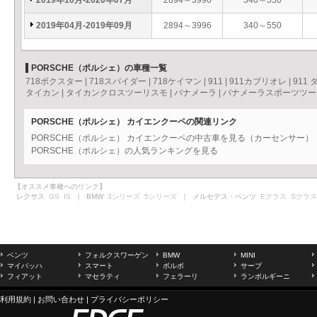
2019年10月-2020年07月
2894～3996
340～550
2019年04月-2019年09月
2894～3996
340～550
PORSCHE（ポルシェ）の車種一覧
718ボクスター
|
718スパイダー
|
718ケイマン
|
911
|
911カブリオレ
|
911
タイカン
|
タイカンクロスツーリスモ
|
パナメーラ
|
パナメーラスポーツツー
PORSCHE（ポルシェ） カイエンクーペの関連リンク
PORSCHE（ポルシェ） カイエンクーペの中古車を見る（カーセンサー）
PORSCHE（ポルシェ）の人気ランキングを見る
【オススメ車種へのリンク】
レクサス
GS
IS
｜ BMW
3シリーズ
5シリーズ
｜ メルセデス・ベンツ
Eクラス
Sクラス
ベンツ
フォルクスワーゲン
BMW
MINI
マイバッハ
スマート
ボルボ
サーブ
フィアット
マセラティ
フェラーリ
ランボルギーニ
利用規約
|
お問い合わせ
|
プライバシーポリシー