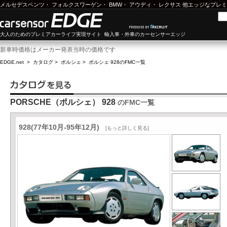
メルセデスベンツ
・
フォルクスワーゲン
・
BMW
・
アウディ
・
レクサス
他エッジなプレミ
大人のためのプレミアカーライフ実現サイト 輸入車・外車のカーセンサーエッジ
新車時価格はメーカー発表当時の価格です
EDGE.net
>
カタログ
>
ポルシェ
>
ポルシェ 928
のFMC一覧
PORSCHE（ポルシェ） 928
のFMC一覧
928(77年10月-95年12月)
[もっと詳しく見る]