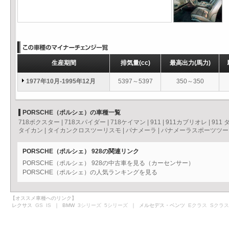
生産期間
排気量
(cc)
最高出力
(馬力)
1977年10月-1995年12月
5397～5397
350～350
PORSCHE（ポルシェ）の車種一覧
718ボクスター
|
718スパイダー
|
718ケイマン
|
911
|
911カブリオレ
|
911
タイカン
|
タイカンクロスツーリスモ
|
パナメーラ
|
パナメーラスポーツツー
PORSCHE（ポルシェ） 928の関連リンク
PORSCHE（ポルシェ） 928の中古車を見る（カーセンサー）
PORSCHE（ポルシェ）の人気ランキングを見る
【オススメ車種へのリンク】
レクサス
GS
IS
｜ BMW
3シリーズ
5シリーズ
｜ メルセデス・ベンツ
Eクラス
Sクラス