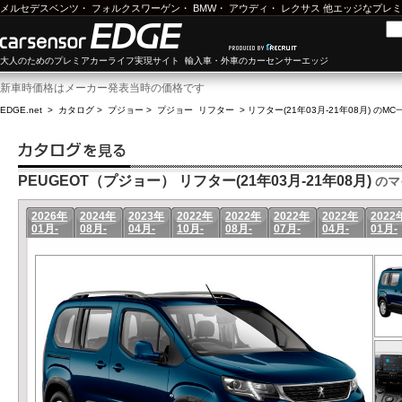
メルセデスベンツ
・
フォルクスワーゲン
・
BMW
・
アウディ
・
レクサス
他エッジなプレミ
大人のためのプレミアカーライフ実現サイト 輸入車・外車のカーセンサーエッジ
新車時価格はメーカー発表当時の価格です
EDGE.net
>
カタログ
>
プジョー
>
プジョー リフター
>
リフター(21年03月-21年08月) のMC
PEUGEOT（プジョー） リフター(21年03月-21年08月)
のマ
2026年
2024年
2023年
2022年
2022年
2022年
2022年
2022
01月-
08月-
04月-
10月-
08月-
07月-
04月-
01月-