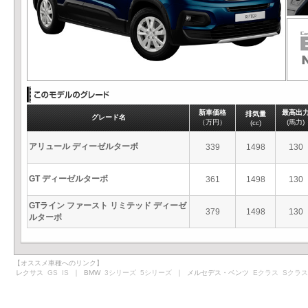
新車価格
最高出
排気量
グレード名
（万円）
(馬力)
(cc)
アリュール ディーゼルターボ
339
1498
130
GT ディーゼルターボ
361
1498
130
GTライン ファースト リミテッド ディーゼ
379
1498
130
ルターボ
【オススメ車種へのリンク】
レクサス
GS
IS
｜ BMW
3シリーズ
5シリーズ
｜ メルセデス・ベンツ
Eクラス
Sクラス