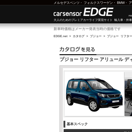
メルセデスベンツ
・
フォルクスワーゲン
・
BMW
・
ア
大人のためのプレミアカーライフ実現サイト 輸入車・外
新車時価格はメーカー発表当時の価格です
EDGE.net
>
カタログ
>
プジョー
>
プジョー リフタ
プジョー リフター アリュール 
基本スペック