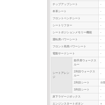
チップアップシート
-
本革シート
-
フロントベンチシート
-
シートリフター
-
シートポジションメモリー機能
-
運転席パワーシート
-
フロント両席パワーシート
-
電動サードシート
-
助手席ウォークス
-
ルー
2列目ウォークス
シートアレン
-
ルー
ジ
2列目シート
分
3列目シート
-
床下ラゲージボックス
-
エンジンスタートボタン
○