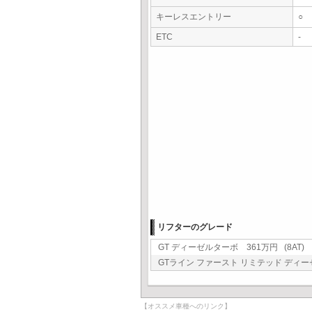
キーレスエントリー
○
ETC
-
リフターのグレード
GT ディーゼルターボ 361万円 (8AT)
GTライン ファースト リミテッド ディーゼ
【オススメ車種へのリンク】