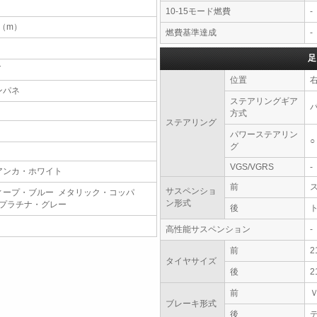
10-15モード燃費
-
6（m）
燃費基準達成
-
足
T
位置
ンパネ
ステアリングギア
方式
ステアリング
パワーステアリン
○
グ
VGS/VGRS
-
アンカ・ホワイト
前
サスペンショ
ィープ・ブルー メタリック・コッパ
ン形式
 プラチナ・グレー
後
高性能サスペンション
-
前
2
タイヤサイズ
後
2
前
ブレーキ形式
後