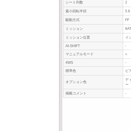
シート列数
2
最小回転半径
5.
駆動方式
FF
ミッション
8A
ミッション位置
イ
AI-SHIFT
-
マニュアルモード
○
4WS
-
標準色
ビ
デ
オプション色
ー
掲載コメント
-