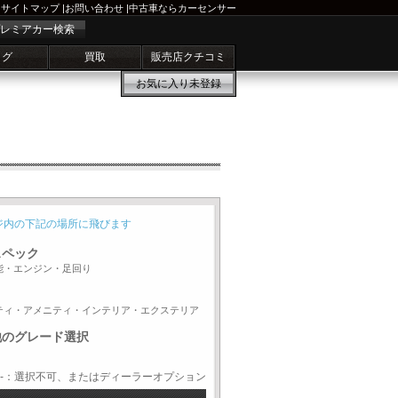
サイトマップ
|
お問い合わせ
|
中古車ならカーセンサー
レミアカー検索
ログ
買取
販売店クチコミ
お気に入り
未登録
ジ内の下記の場所に飛びます
スペック
能・エンジン・足回り
ティ・アメニティ・インテリア・エクステリア
他のグレード選択
-：選択不可、またはディーラーオプション