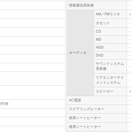
情報通信系装備
-
AM／FMラジオ
○
カセット
-
CD
-
MD
-
HDD
-
オーディオ
DVD
-
サウンドシステム
-
系装備
リアエンターテイ
-
メントシステム
スピーカー
○
AC電源
-
割可倒
ステアリングヒーター
-
前席シートヒーター
-
後席シートヒーター
-