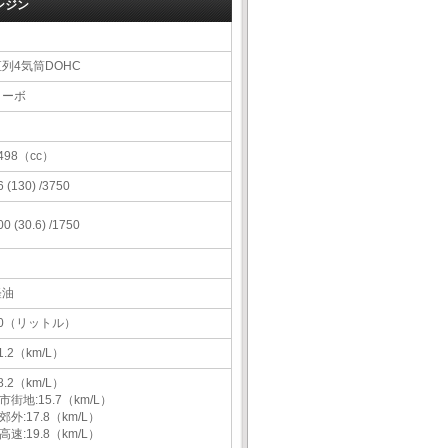
ンジン
直列4気筒DOHC
ターボ
498（cc）
6 (130) /3750
00 (30.6) /1750
軽油
50（リットル）
1.2（km/L）
8.2（km/L）
市街地:15.7（km/L）
郊外:17.8（km/L）
高速:19.8（km/L）