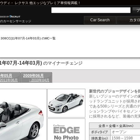
ウディ
・
レクサス
他エッジなプレミア車情報満載！
プ
Car Search
カタ
車のカーセンサーエッジ
>
308CC(11年07月-14年03月) のMC一覧
年07月-14年03月)
のマイナーチェンジ
0年05月
2009年06月
 2011年06月
- 2010年04月
新世代のプジョーデザインを
新しいプジョーのデザインの
ッドランプユニットが採用さ
である508シリーズと共通の
ションランプやバイキセノン
に採用されるなど、装備の充実化
オープン
1598～1598