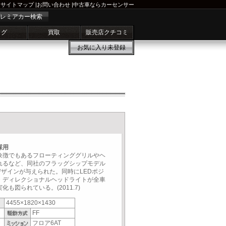
サイトマップ
|
お問い合わせ
|
中古車ならカーセンサー
レミアカー検索
ログ
買取
販売店クチコミ
お気に入り
未登録
採用
象徴でもあるフローティンググリルやヘ
れるなど、同社のフラッグシップモデル
デザインが与えられた。同時にLEDポジ
・ディレクショナルヘッドライトが全車
も図られている。(2011.7)
4455×1820×1430
FF
フロア6AT