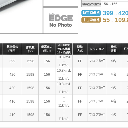
156～156
399
42
～
55
109.
～
JC08燃費
新車価格
最高出力
駆動
乗車
排気量
ミッション
ド
WLTC燃費
（万円）
(馬力)
方式
定員
(cc)
10・15燃費
10.8km/L
フロア6AT
4名
399
1598
156
-
FF
11km/L
10.8km/L
フロア6AT
4名
420
1598
156
-
FF
11km/L
10.8km/L
フロア6AT
4名
420
1598
156
-
FF
11km/L
-
フロア6AT
4名
410
1598
156
-
FF
11km/L
-
フロア6AT
4名
410
1598
156
-
FF
11km/L