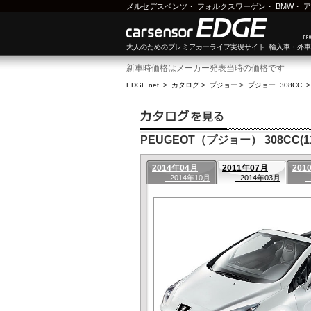
メルセデスベンツ
・
フォルクスワーゲン
・
BMW
・
ア
大人のためのプレミアカーライフ実現サイト 輸入車・外
新車時価格はメーカー発表当時の価格です
EDGE.net
>
カタログ
>
プジョー
>
プジョー 308CC
PEUGEOT（プジョー） 308CC(11
2014年04月
2011年07月
201
- 2014年10月
- 2014年03月
-