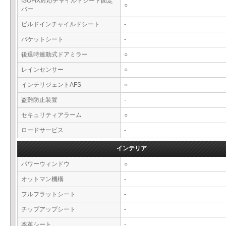
ISOFIX対応チャイルドシート固定
○
バー
ビルドインチャイルドシート
-
バケットシート
-
後退時連動式ドアミラー
○
レインセンサー
○
インテリジェントAFS
○
盗難防止装置
-
セキュリティアラーム
○
ロードサービス
-
インテリア
パワーウィンドウ
○
オットマン機構
-
フルフラットシート
-
チップアップシート
-
本革シート
-