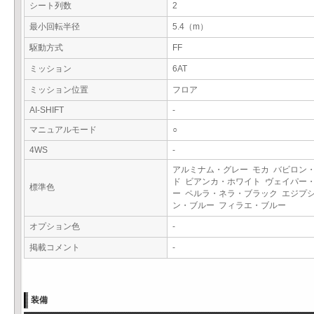
シート列数
2
最小回転半径
5.4（m）
駆動方式
FF
ミッション
6AT
ミッション位置
フロア
AI-SHIFT
-
マニュアルモード
○
4WS
-
アルミナム・グレー モカ バビロン
ド ビアンカ・ホワイト ヴェイパー
標準色
ー ペルラ・ネラ・ブラック エジプ
ン・ブルー フィラエ・ブルー
オプション色
-
掲載コメント
-
装備