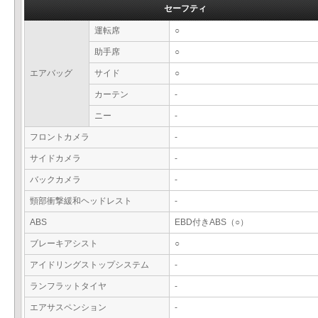
セーフティ
運転席
○
助手席
○
エアバッグ
サイド
○
カーテン
-
ニー
-
フロントカメラ
-
サイドカメラ
-
バックカメラ
-
頸部衝撃緩和ヘッドレスト
-
ABS
EBD付きABS（○）
ブレーキアシスト
○
アイドリングストップシステム
-
ランフラットタイヤ
-
エアサスペンション
-