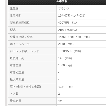
基本情報
生産国
フランス
生産期間
11年07月～14年03月
新車時車両価格
420万円（税込）
型式
ABA-T7C5F02
全長ｘ全幅ｘ全高
4455x1820x1430（mm）
ホイールベース
2610（mm）
前トレッド/後トレッド
1520/1500（mm）
最低地上高
145（mm）
車体重量
1580（kg）
車体総重量
-
最大積載量
-
室内 (全長ｘ全幅ｘ全高)
-x-x-（mm）
ドア数
2
乗車定員
4名