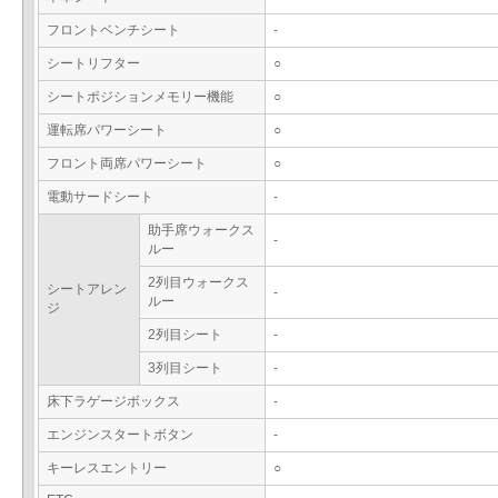
フロントベンチシート
-
シートリフター
○
シートポジションメモリー機能
○
運転席パワーシート
○
フロント両席パワーシート
○
電動サードシート
-
助手席ウォークス
-
ルー
2列目ウォークス
シートアレン
-
ルー
ジ
2列目シート
-
3列目シート
-
床下ラゲージボックス
-
エンジンスタートボタン
-
キーレスエントリー
○