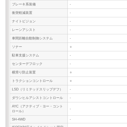
ブレーキ系装備
-
衝突軽減装置
-
ナイトビジョン
-
レーンアシスト
-
車間距離自動制御システム
-
ソナー
○
駐車支援システム
-
センターデフロック
-
横滑り防止装置
○
トラクションコントロール
○
LSD（リミテッドスリップデフ）
-
ダウンヒルアシストコントロール
-
AYC（アクティブ・ヨー・コント
-
ロール）
SH-4WD
-