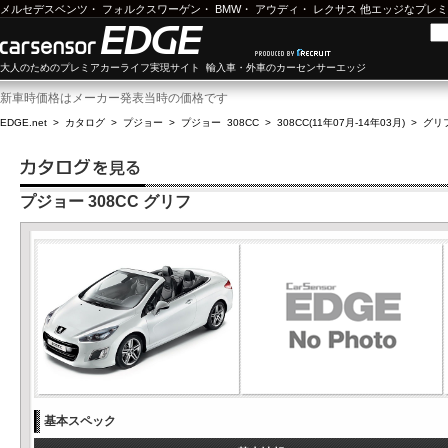
メルセデスベンツ
・
フォルクスワーゲン
・
BMW
・
アウディ
・
レクサス
他エッジなプレミ
大人のためのプレミアカーライフ実現サイト 輸入車・外車のカーセンサーエッジ
新車時価格はメーカー発表当時の価格です
EDGE.net
>
カタログ
>
プジョー
>
プジョー 308CC
>
308CC(11年07月-14年03月)
>
グリ
プジョー 308CC グリフ
基本スペック