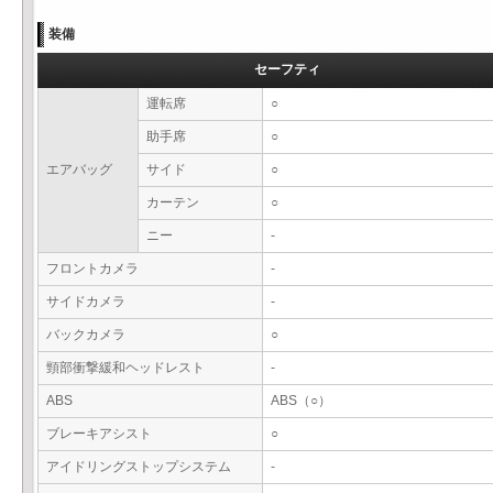
装備
セーフティ
運転席
○
助手席
○
エアバッグ
サイド
○
カーテン
○
ニー
-
フロントカメラ
-
サイドカメラ
-
バックカメラ
○
頸部衝撃緩和ヘッドレスト
-
ABS
ABS（○）
ブレーキアシスト
○
アイドリングストップシステム
-