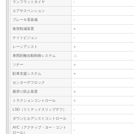
ランフラットタイヤ
-
エアサスペンション
-
ブレーキ系装備
-
衝突軽減装置
○
ナイトビジョン
-
レーンアシスト
○
車間距離自動制御システム
△
ソナー
○
駐車支援システム
○
センターデフロック
-
横滑り防止装置
○
トラクションコントロール
○
LSD（リミテッドスリップデフ）
-
ダウンヒルアシストコントロール
-
AYC（アクティブ・ヨー・コント
-
ロール）