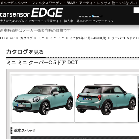
メルセデスベンツ
・
フォルクスワーゲン
・
BMW
・
アウディ
・
レクサス
他エッジなプレミ
大人のためのプレミアカーライフ実現サイト 輸入車・外車のカーセンサーエッジ
新車時価格はメーカー発表当時の価格です
EDGE.net
>
カタログ
>
ミニ
>
ミニ ミニ
>
ミニ(24年06月-24年08月)
>
クーパーC 5ドア D
ミニ ミニ クーパーC 5ドア DCT
基本スペック