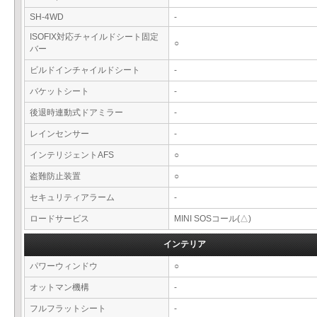
SH-4WD
-
ISOFIX対応チャイルドシート固定
○
バー
ビルドインチャイルドシート
-
バケットシート
-
後退時連動式ドアミラー
-
レインセンサー
-
インテリジェントAFS
○
盗難防止装置
○
セキュリティアラーム
-
ロードサービス
MINI SOSコール(△)
インテリア
パワーウィンドウ
○
オットマン機構
-
フルフラットシート
-