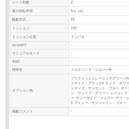
シート列数
2
最小回転半径
5.4（m）
駆動方式
FF
ミッション
7AT
ミッション位置
インパネ
AI-SHIFT
-
マニュアルモード
-
4WS
-
標準色
メルティング・シルバーIII
ブリティッシュレーシンググリーンIV
ドナイト・ブラックII ナノク・ホワ
ンディゴ・サンセット・ブルー オー
オプション色
ン・ウェーブ・グリーン レジェンド
ー サニーサイド・イエロー チリ・
II アイシー・サンシャイン・ブルー
掲載コメント
-