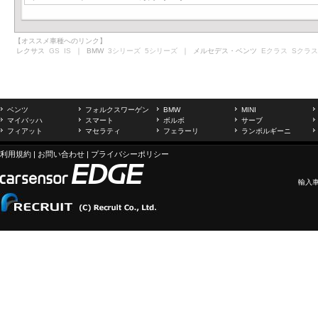
【オススメ車種へのリンク】
レクサス
GS
IS
｜ BMW
3シリーズ
5シリーズ
｜ メルセデス・ベンツ
Eクラス
Sクラス
ベンツ
フォルクスワーゲン
BMW
MINI
マイバッハ
スマート
ボルボ
サーブ
フィアット
マセラティ
フェラーリ
ランボルギーニ
利用規約
|
お問い合わせ
|
プライバシーポリシー
輸入