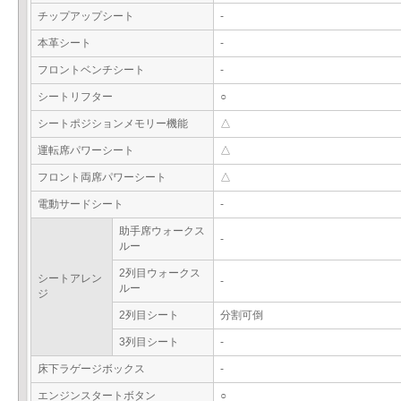
チップアップシート
-
本革シート
-
フロントベンチシート
-
シートリフター
○
シートポジションメモリー機能
△
運転席パワーシート
△
フロント両席パワーシート
△
電動サードシート
-
助手席ウォークス
-
ルー
2列目ウォークス
シートアレン
-
ルー
ジ
2列目シート
分割可倒
3列目シート
-
床下ラゲージボックス
-
エンジンスタートボタン
○