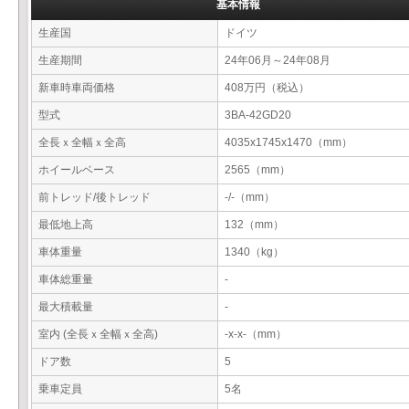
基本情報
生産国
ドイツ
生産期間
24年06月～24年08月
新車時車両価格
408万円（税込）
型式
3BA-42GD20
全長ｘ全幅ｘ全高
4035x1745x1470（mm）
ホイールベース
2565（mm）
前トレッド/後トレッド
-/-（mm）
最低地上高
132（mm）
車体重量
1340（kg）
車体総重量
-
最大積載量
-
室内 (全長ｘ全幅ｘ全高)
-x-x-（mm）
ドア数
5
乗車定員
5名