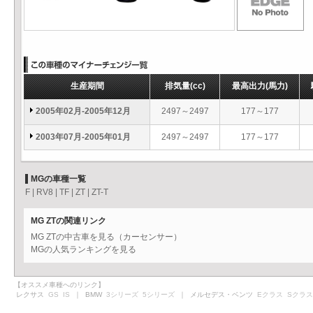
生産期間
排気量
(cc)
最高出力
(馬力)
2005年02月-2005年12月
2497～2497
177～177
2003年07月-2005年01月
2497～2497
177～177
MGの車種一覧
F
|
RV8
|
TF
|
ZT
|
ZT-T
MG ZTの関連リンク
MG ZTの中古車を見る（カーセンサー）
MGの人気ランキングを見る
【オススメ車種へのリンク】
レクサス
GS
IS
｜ BMW
3シリーズ
5シリーズ
｜ メルセデス・ベンツ
Eクラス
Sクラス