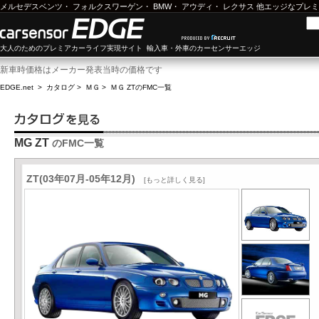
メルセデスベンツ
・
フォルクスワーゲン
・
BMW
・
アウディ
・
レクサス
他エッジなプレミ
大人のためのプレミアカーライフ実現サイト 輸入車・外車のカーセンサーエッジ
新車時価格はメーカー発表当時の価格です
EDGE.net
>
カタログ
>
ＭＧ
>
ＭＧ ZT
のFMC一覧
MG ZT
のFMC一覧
ZT(03年07月-05年12月)
[もっと詳しく見る]