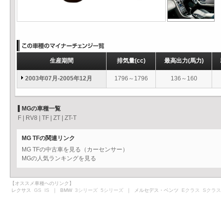
生産期間
排気量
(cc)
最高出力
(馬力)
2003年07月-2005年12月
1796～1796
136～160
MGの車種一覧
F
|
RV8
|
TF
|
ZT
|
ZT-T
MG TFの関連リンク
MG TFの中古車を見る（カーセンサー）
MGの人気ランキングを見る
【オススメ車種へのリンク】
レクサス
GS
IS
｜ BMW
3シリーズ
5シリーズ
｜ メルセデス・ベンツ
Eクラス
Sクラス