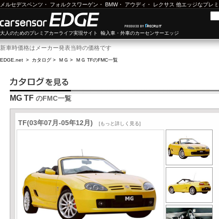
メルセデスベンツ
・
フォルクスワーゲン
・
BMW
・
アウディ
・
レクサス
他エッジなプレミ
大人のためのプレミアカーライフ実現サイト 輸入車・外車のカーセンサーエッジ
新車時価格はメーカー発表当時の価格です
EDGE.net
>
カタログ
>
ＭＧ
>
ＭＧ TF
のFMC一覧
MG TF
のFMC一覧
TF(03年07月-05年12月)
[もっと詳しく見る]