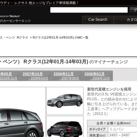
ウディ
・
レクサス
他エッジなプレミア車情報満載！
プ
Car Search
カタ
車のカーセンサーエッジ
ス・ベンツ Rクラス
>
Rクラス(12年01月-14年03月) のMC一覧
ベンツ） Rクラス(12年01月-14年03月)
のマイナーチェンジ
9年05月
2007年10月
2006年11月
2006年03月
 2010年10月
- 2009年04月
- 2007年09月
- 2006年10月
新世代直噴エンジンを採用
新世代の3.5L V6直噴エンジン
PLUS」との組み合わせによ
幅に引き上げられている。また
工皮革）へアップグレードさ
た（2012.1）
ミニバン
3497～3497