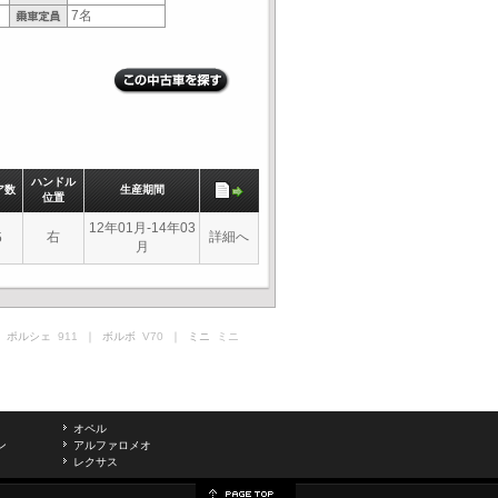
7名
ハンドル
ア数
生産期間
位置
12年01月-14年03
右
詳細へ
5
月
 ポルシェ
911
｜ ボルボ
V70
｜ ミニ
ミニ
オペル
ン
アルファロメオ
レクサス