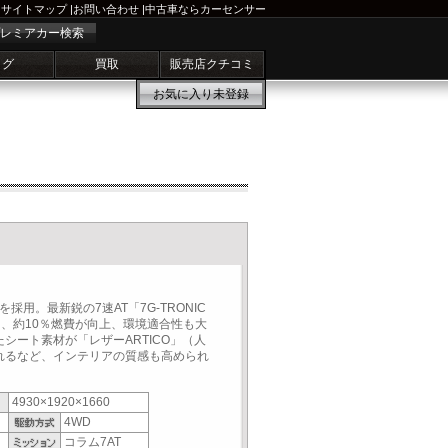
サイトマップ
|
お問い合わせ
|
中古車ならカーセンサー
レミアカー検索
ログ
買取
販売店クチコミ
お気に入り
未登録
を採用。最新鋭の7速AT「7G-TRONIC
り、約10％燃費が向上、環境適合性も大
シート素材が「レザーARTICO」（人
れるなど、インテリアの質感も高められ
4930×1920×1660
4WD
コラム7AT