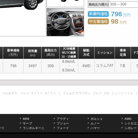
306～306
796
万円
98
万円
JC08燃費
新車価格
最高出力
駆動
乗車
排気量
ミッション
ド
WLTC燃費
（万円）
(馬力)
方式
定員
(cc)
10・15燃費
8.8km/L
コラム7AT
7名
796
3497
306
-
4WD
8.5km/L
 メルセデス・ベンツ
Eクラス
Sクラス
｜ フォルクスワーゲン
ゴルフ
ポロ
ニュービートル
｜
MINI
アウディ
ポルシェ
AMG
サーブ
プジョー
ルノー
シトロエ
ーリ
ランボルギーニ
フォード
ハマー
シボレー