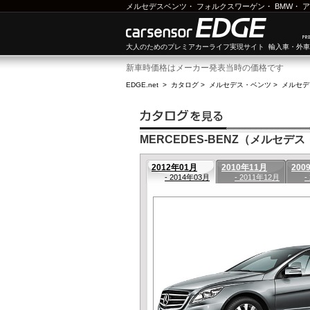
メルセデスベンツ
・
フォルクスワーゲン
・
BMW
・
ア
大人のためのプレミアカーライフ実現サイト 輸入車・外
新車時価格はメーカー発表当時の価格です
EDGE.net
>
カタログ
>
メルセデス・ベンツ
>
メルセデ
MERCEDES-BENZ（メルセデス・
2012年01月
2010年11月
200
- 2014年03月
- 2011年12月
-