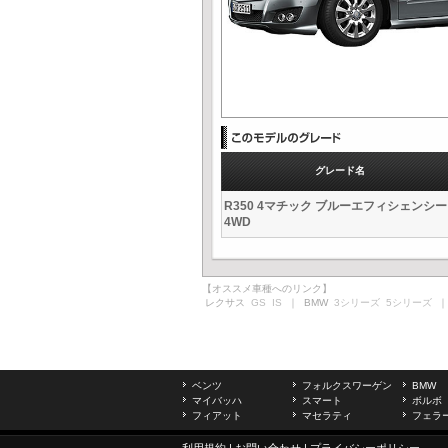
グレード名
R350 4マチック ブルーエフィシェンシー
4WD
【オススメ車種へのリンク】
レクサス
GS
IS
｜ BMW
3シリーズ
5シリーズ
｜
ベンツ
フォルクスワーゲン
BMW
マイバッハ
スマート
ボルボ
フィアット
マセラティ
フェラ