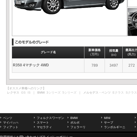
新車価格
最高出
排気量
グレード名
（万円）
(馬力)
(cc)
R350 4マチック 4WD
789
3497
272
【オススメ車種へのリンク】
レクサス
GS
IS
｜ BMW
3シリーズ
5シリーズ
｜ メルセデス・ベンツ
Eクラス
Sクラス
ベンツ
フォルクスワーゲン
BMW
MINI
マイバッハ
スマート
ボルボ
サーブ
フィアット
マセラティ
フェラーリ
ランボルギーニ