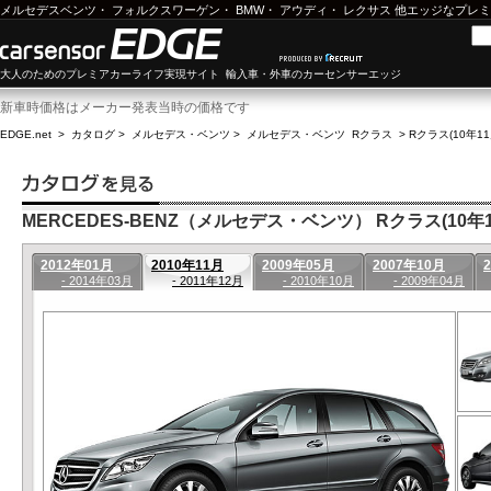
メルセデスベンツ
・
フォルクスワーゲン
・
BMW
・
アウディ
・
レクサス
他エッジなプレミ
大人のためのプレミアカーライフ実現サイト 輸入車・外車のカーセンサーエッジ
新車時価格はメーカー発表当時の価格です
EDGE.net
>
カタログ
>
メルセデス・ベンツ
>
メルセデス・ベンツ Rクラス
>
Rクラス(10年11
MERCEDES-BENZ（メルセデス・ベンツ） Rクラス(10年11
2012年01月
2010年11月
2009年05月
2007年10月
- 2014年03月
- 2011年12月
- 2010年10月
- 2009年04月