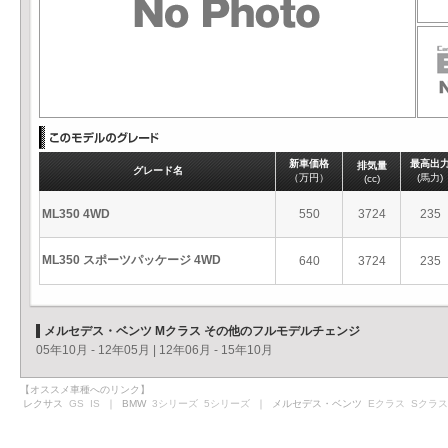
新車価格
最高出
排気量
グレード名
（万円）
(馬力)
(cc)
ML350 4WD
550
3724
235
ML350 スポーツパッケージ 4WD
640
3724
235
メルセデス・ベンツ Mクラス その他のフルモデルチェンジ
05年10月 - 12年05月
|
12年06月 - 15年10月
【オススメ車種へのリンク】
レクサス
GS
IS
｜ BMW
3シリーズ
5シリーズ
｜ メルセデス・ベンツ
Eクラス
Sクラス