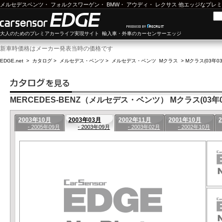
メルセデスベンツ
・
フォルクスワーゲン
・
BMW
・
アウディ
・
レクサス
他エッジなプレミ
大人のためのプレミアカーライフ実現サイト 輸入車・外車のカーセンサーエッジ
新車時価格はメーカー発表当時の価格です
EDGE.net
>
カタログ
>
メルセデス・ベンツ
>
メルセデス・ベンツ Mクラス
>
Mクラス(03年03
MERCEDES-BENZ（メルセデス・ベンツ） Mクラス(03年03
2003年10月
2003年03月
2002年11月
2001年10月
- 2005年09月
- 2003年09月
- 2003年02月
- 2002年10月