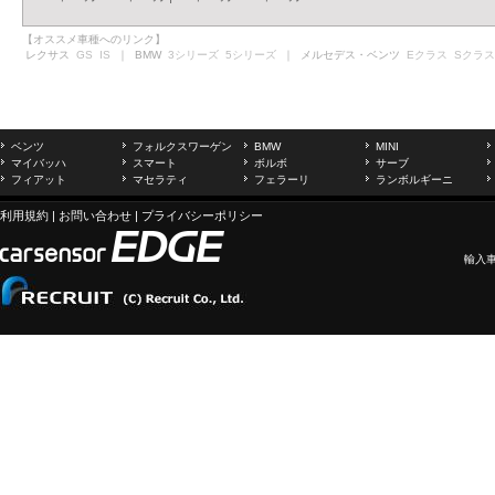
【オススメ車種へのリンク】
レクサス
GS
IS
｜ BMW
3シリーズ
5シリーズ
｜ メルセデス・ベンツ
Eクラス
Sクラス
ベンツ
フォルクスワーゲン
BMW
MINI
マイバッハ
スマート
ボルボ
サーブ
フィアット
マセラティ
フェラーリ
ランボルギーニ
利用規約
|
お問い合わせ
|
プライバシーポリシー
輸入