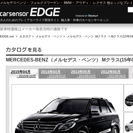
メルセデスベンツ
・
フォルクスワーゲン
・
BMW
・
アウディ
・
レクサス
他エッジなプレミ
大人のためのプレミアカーライフ実現サイト 輸入車・外車のカーセンサーエッジ
新車時価格はメーカー発表当時の価格です
EDGE.net
>
カタログ
>
メルセデス・ベンツ
>
メルセデス・ベンツ Mクラス
>
Mクラス(15年04
MERCEDES-BENZ（メルセデス・ベンツ） Mクラス(15年04
2015年04月
2014年04月
2013年09月
2012年06月
- 2015年10月
- 2015年03月
- 2014年03月
- 2013年08月