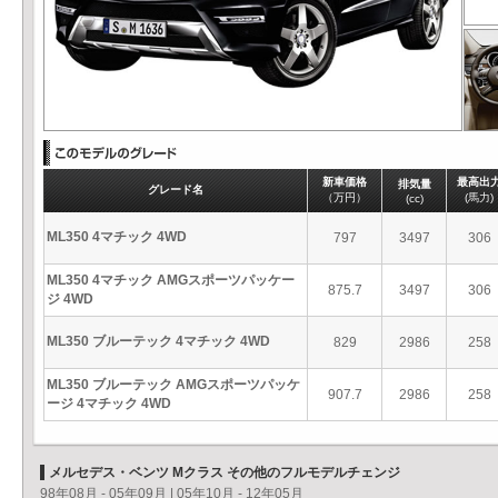
新車価格
最高出
排気量
グレード名
（万円）
(馬力)
(cc)
ML350 4マチック 4WD
797
3497
306
ML350 4マチック AMGスポーツパッケー
875.7
3497
306
ジ 4WD
ML350 ブルーテック 4マチック 4WD
829
2986
258
ML350 ブルーテック AMGスポーツパッケ
907.7
2986
258
ージ 4マチック 4WD
メルセデス・ベンツ Mクラス その他のフルモデルチェンジ
98年08月 - 05年09月
|
05年10月 - 12年05月