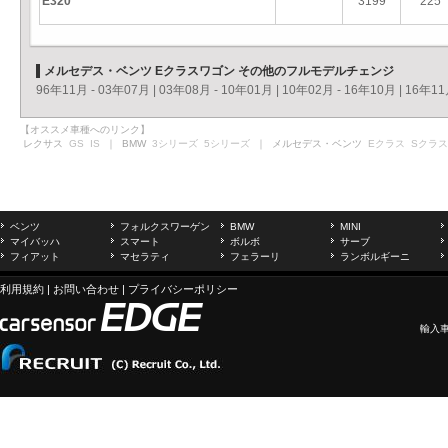
E320
3199
225
メルセデス・ベンツ Eクラスワゴン その他のフルモデルチェンジ
96年11月 - 03年07月
|
03年08月 - 10年01月
|
10年02月 - 16年10月
|
16年11
【オススメ車種へのリンク】
レクサス
GS
IS
｜ BMW
3シリーズ
5シリーズ
｜ メルセデス・ベンツ
Eクラス
Sクラス
ベンツ
フォルクスワーゲン
BMW
MINI
マイバッハ
スマート
ボルボ
サーブ
フィアット
マセラティ
フェラーリ
ランボルギーニ
利用規約
|
お問い合わせ
|
プライバシーポリシー
輸入