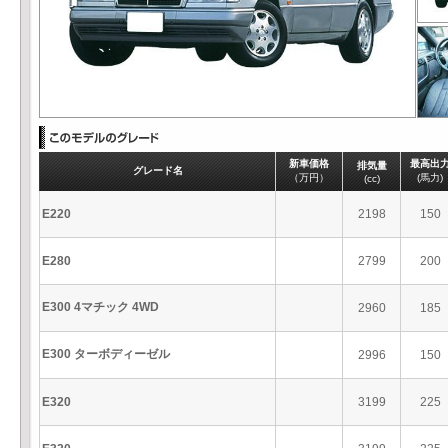
新車価格
最高出
排気量
グレード名
（万円）
(馬力)
(cc)
E220
2198
150
E280
2799
200
E300 4マチック 4WD
2960
185
E300 ターボディーゼル
2996
150
E320
3199
225