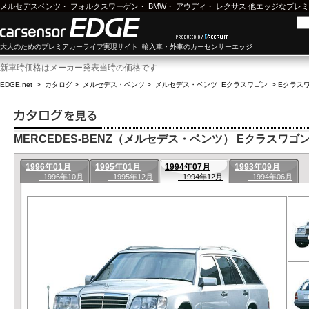
メルセデスベンツ
・
フォルクスワーゲン
・
BMW
・
アウディ
・
レクサス
他エッジなプレミ
大人のためのプレミアカーライフ実現サイト 輸入車・外車のカーセンサーエッジ
新車時価格はメーカー発表当時の価格です
EDGE.net
>
カタログ
>
メルセデス・ベンツ
>
メルセデス・ベンツ Eクラスワゴン
>
Eクラスワ
MERCEDES-BENZ（メルセデス・ベンツ） Eクラスワゴン(9
1996年01月
1995年01月
1994年07月
1993年09月
- 1996年10月
- 1995年12月
- 1994年12月
- 1994年06月