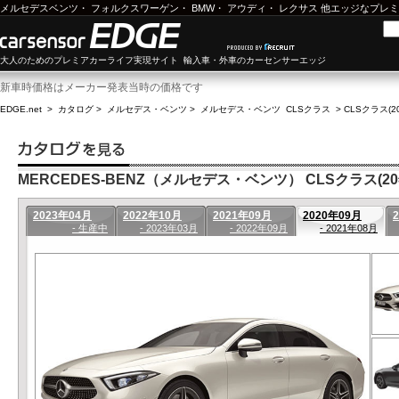
メルセデスベンツ
・
フォルクスワーゲン
・
BMW
・
アウディ
・
レクサス
他エッジなプレミ
大人のためのプレミアカーライフ実現サイト 輸入車・外車のカーセンサーエッジ
新車時価格はメーカー発表当時の価格です
EDGE.net
>
カタログ
>
メルセデス・ベンツ
>
メルセデス・ベンツ CLSクラス
>
CLSクラス(2
MERCEDES-BENZ（メルセデス・ベンツ） CLSクラス(20年
2023年04月
2022年10月
2021年09月
2020年09月
- 生産中
- 2023年03月
- 2022年09月
- 2021年08月