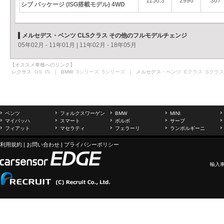
1156.3
2996
367
シブ パッケージ (ISG搭載モデル) 4WD
メルセデス・ベンツ CLSクラス その他のフルモデルチェンジ
05年02月 - 11年01月
|
11年02月 - 18年05月
【オススメ車種へのリンク】
レクサス
GS
IS
｜ BMW
3シリーズ
5シリーズ
｜ メルセデス・ベンツ
Eクラス
Sクラス
ベンツ
フォルクスワーゲン
BMW
MINI
マイバッハ
スマート
ボルボ
サーブ
フィアット
マセラティ
フェラーリ
ランボルギーニ
利用規約
|
お問い合わせ
|
プライバシーポリシー
輸入