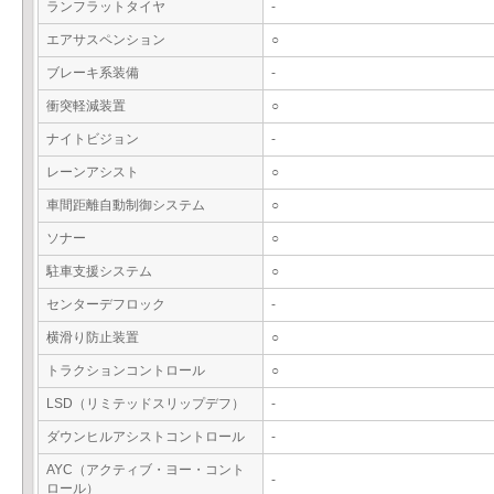
ランフラットタイヤ
-
エアサスペンション
○
ブレーキ系装備
-
衝突軽減装置
○
ナイトビジョン
-
レーンアシスト
○
車間距離自動制御システム
○
ソナー
○
駐車支援システム
○
センターデフロック
-
横滑り防止装置
○
トラクションコントロール
○
LSD（リミテッドスリップデフ）
-
ダウンヒルアシストコントロール
-
AYC（アクティブ・ヨー・コント
-
ロール）