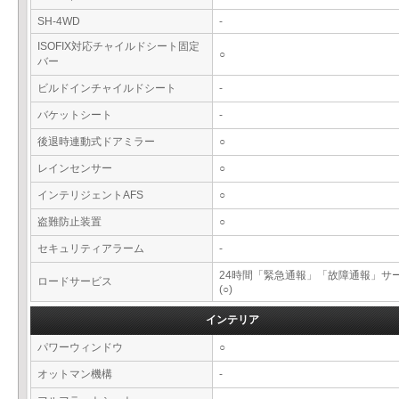
SH-4WD
-
ISOFIX対応チャイルドシート固定
○
バー
ビルドインチャイルドシート
-
バケットシート
-
後退時連動式ドアミラー
○
レインセンサー
○
インテリジェントAFS
○
盗難防止装置
○
セキュリティアラーム
-
24時間「緊急通報」「故障通報」サ
ロードサービス
(○)
インテリア
パワーウィンドウ
○
オットマン機構
-