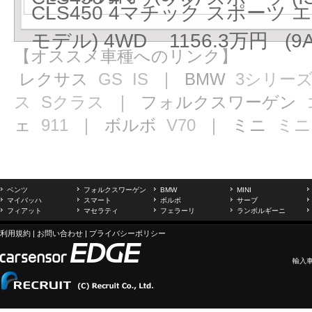
CLS450 4マチック スポーツ
モデル) 4WD 1156.3万円 (9A
【オススメ車種へのリンク】
レクサス
GS
IS
｜ BMW
3シリー
ス
Sクラス
｜ フォルクスワーゲン
ェ
911
｜ ボルボ
V70
｜ ミニ
ミニ
ベンツ
フォルクスワーゲン
BMW
MINI
マイバッハ
スマート
ボルボ
サーブ
フィアット
マセラティ
フェラーリ
ランボルギーニ
利用規約
|
お問い合わせ
|
プライバシーポリシー
輸入