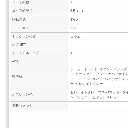
シート列数
2
最小回転半径
5.5（m）
駆動方式
4WD
ミッション
9AT
ミッション位置
コラム
AI-SHIFT
-
マニュアルモード
○
4WS
-
ポーラーホワイト オブシディアンブ
ク グラファイトグレー カバンサイ
標準色
ー モハーベシルバー ハイテックシ
ー セレナイトグレー
セレナイトグレーマグノ(マット) ダ
オプション色
ンドホワイト ヒヤシンスレッド
掲載コメント
-