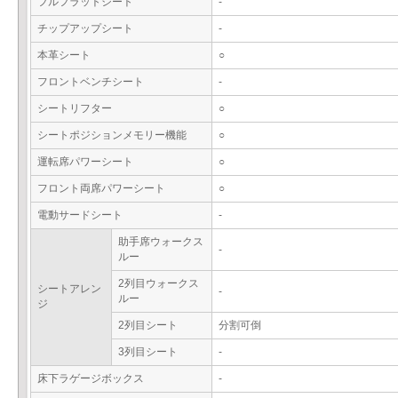
フルフラットシート
-
チップアップシート
-
本革シート
○
フロントベンチシート
-
シートリフター
○
シートポジションメモリー機能
○
運転席パワーシート
○
フロント両席パワーシート
○
電動サードシート
-
助手席ウォークス
-
ルー
2列目ウォークス
シートアレン
-
ルー
ジ
2列目シート
分割可倒
3列目シート
-
床下ラゲージボックス
-