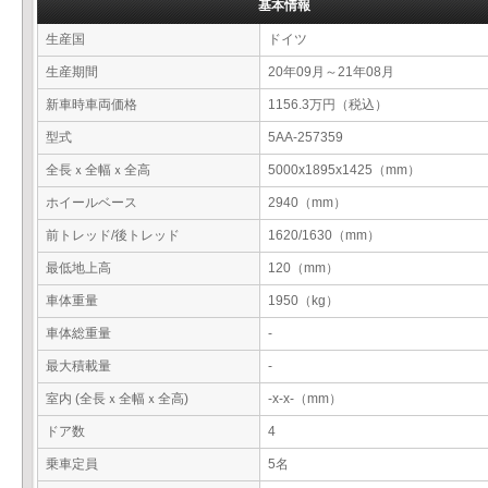
基本情報
生産国
ドイツ
生産期間
20年09月～21年08月
新車時車両価格
1156.3万円（税込）
型式
5AA-257359
全長ｘ全幅ｘ全高
5000x1895x1425（mm）
ホイールベース
2940（mm）
前トレッド/後トレッド
1620/1630（mm）
最低地上高
120（mm）
車体重量
1950（kg）
車体総重量
-
最大積載量
-
室内 (全長ｘ全幅ｘ全高)
-x-x-（mm）
ドア数
4
乗車定員
5名