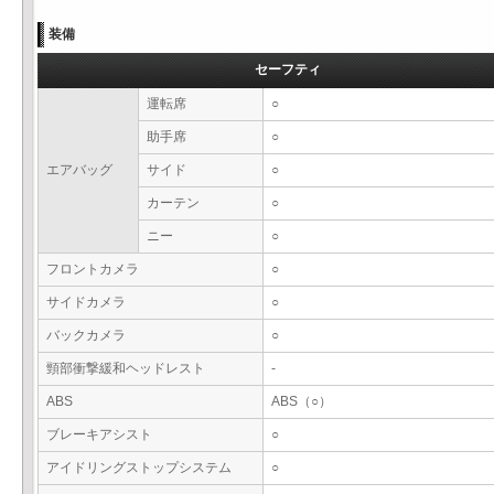
装備
セーフティ
運転席
○
助手席
○
エアバッグ
サイド
○
カーテン
○
ニー
○
フロントカメラ
○
サイドカメラ
○
バックカメラ
○
頸部衝撃緩和ヘッドレスト
-
ABS
ABS（○）
ブレーキアシスト
○
アイドリングストップシステム
○