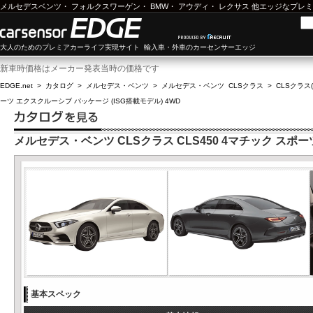
メルセデスベンツ
・
フォルクスワーゲン
・
BMW
・
アウディ
・
レクサス
他エッジなプレミ
大人のためのプレミアカーライフ実現サイト 輸入車・外車のカーセンサーエッジ
新車時価格はメーカー発表当時の価格です
EDGE.net
>
カタログ
>
メルセデス・ベンツ
>
メルセデス・ベンツ CLSクラス
>
CLSクラス(
ーツ エクスクルーシブ パッケージ (ISG搭載モデル) 4WD
メルセデス・ベンツ CLSクラス CLS450 4マチック スポー
基本スペック