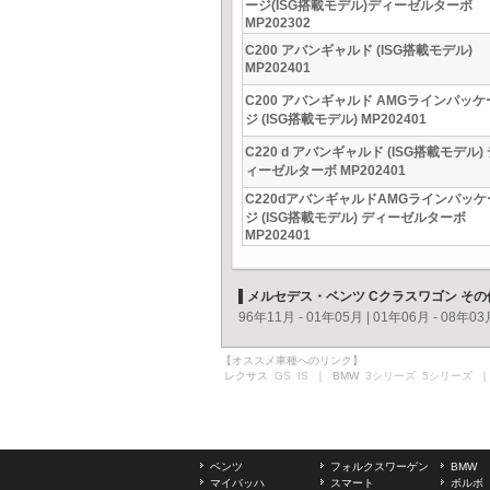
ージ(ISG搭載モデル)ディーゼルターボ
MP202302
C200 アバンギャルド (ISG搭載モデル)
MP202401
C200 アバンギャルド AMGラインパッケ
ジ (ISG搭載モデル) MP202401
C220 d アバンギャルド (ISG搭載モデル)
ィーゼルターボ MP202401
C220dアバンギャルドAMGラインパッケ
ジ (ISG搭載モデル) ディーゼルターボ
MP202401
メルセデス・ベンツ Cクラスワゴン そ
96年11月 - 01年05月
|
01年06月 - 08年03
【オススメ車種へのリンク】
レクサス
GS
IS
｜ BMW
3シリーズ
5シリーズ
｜
ベンツ
フォルクスワーゲン
BMW
マイバッハ
スマート
ボルボ