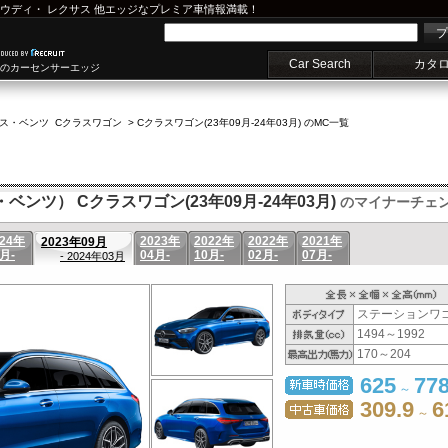
ウディ
・
レクサス
他エッジなプレミア車情報満載！
プ
Car Search
カタ
車のカーセンサーエッジ
ス・ベンツ Cクラスワゴン
>
Cクラスワゴン(23年09月-24年03月) のMC一覧
・ベンツ） Cクラスワゴン(23年09月-24年03月)
のマイナーチェ
024年
2023年
2022年
2022年
2021年
2023年09月
月-
04月-
10月-
02月-
07月-
- 2024年03月
ステーションワ
1494～1992
170～204
625
778
～
309.9
6
～