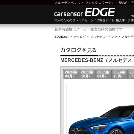
メルセデスベンツ
・
フォルクスワーゲン
・
BMW
・
ア
大人のためのプレミアカーライフ実現サイト 輸入車・外
新車時価格はメーカー発表当時の価格です
EDGE.net
>
カタログ
>
メルセデス・ベンツ
>
メルセデ
MERCEDES-BENZ（メルセデス
2026年
2025年
2025年
2024年
2
04月-
10月-
04月-
10月-
04