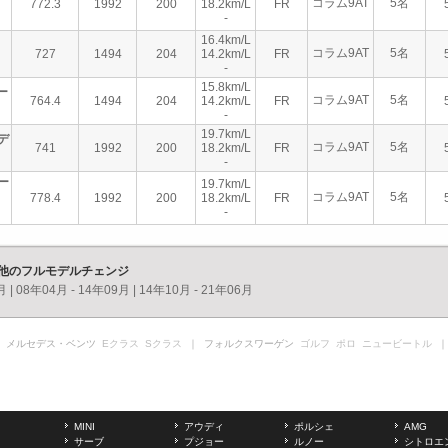
コラム9AT
5名
772.3
1992
200
18.2km/L
FR
-
16.4km/L
コラム9AT
5名
727
1494
204
14.2km/L
FR
-
15.8km/L
ー
コラム9AT
5名
764.4
1494
204
14.2km/L
FR
-
19.7km/L
 デ
コラム9AT
5名
741
1992
200
18.2km/L
FR
-
ー
19.7km/L
コラム9AT
5名
778.4
1992
200
18.2km/L
FR
-
の他のフルモデルチェンジ
月
|
08年04月 - 14年09月
|
14年10月 - 21年06月
 メルセデス・ベンツ
Eクラス
Sクラス
｜ フォルクスワーゲン
ゴルフ
ポロ
ニュービートル
｜
MINI
アウディ
ポルシェ
AMG
サーブ
プジョー
ルノー
シトロエ