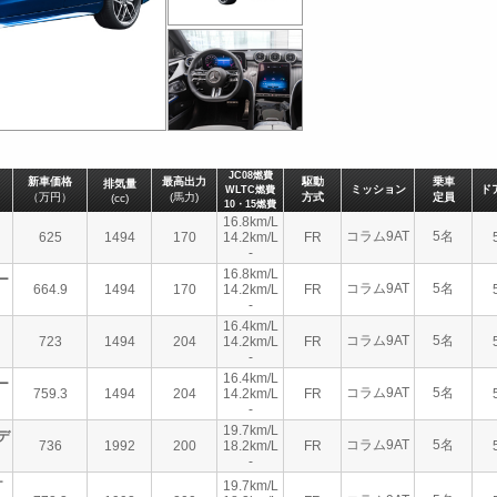
JC08燃費
新車価格
最高出力
駆動
乗車
排気量
ミッション
ド
WLTC燃費
（万円）
(馬力)
方式
定員
(cc)
10・15燃費
16.8km/L
コラム9AT
5名
625
1494
170
14.2km/L
FR
-
16.8km/L
ー
コラム9AT
5名
664.9
1494
170
14.2km/L
FR
-
16.4km/L
コラム9AT
5名
723
1494
204
14.2km/L
FR
-
16.4km/L
ー
コラム9AT
5名
759.3
1494
204
14.2km/L
FR
-
19.7km/L
 デ
コラム9AT
5名
736
1992
200
18.2km/L
FR
-
ケ
19.7km/L