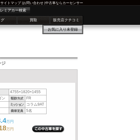
サイトマップ
|
お問い合わせ
|
中古車ならカーセンサー
レミアカー検索
ログ
買取
販売店クチコミ
お気に入り
未登録
ンジ
4755×1820×1455
ゴン
FR
コラム9AT
5名
.4
万円
18
万円