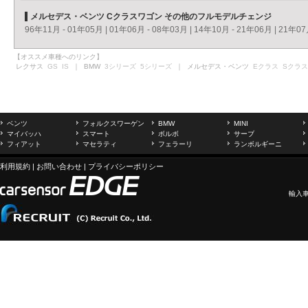
メルセデス・ベンツ Cクラスワゴン その他のフルモデルチェンジ
96年11月 - 01年05月
|
01年06月 - 08年03月
|
14年10月 - 21年06月
|
21年07
【オススメ車種へのリンク】
レクサス
GS
IS
｜ BMW
3シリーズ
5シリーズ
｜ メルセデス・ベンツ
Eクラス
Sクラス
ベンツ
フォルクスワーゲン
BMW
MINI
マイバッハ
スマート
ボルボ
サーブ
フィアット
マセラティ
フェラーリ
ランボルギーニ
利用規約
|
お問い合わせ
|
プライバシーポリシー
輸入