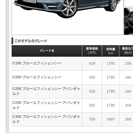
新車価格
最高出
排気量
グレード名
（万円）
(馬力)
(cc)
C180 ブルーエフィシェンシー
419
1795
156
C200 ブルーエフィシェンシー
465
1795
184
C200 ブルーエフィシェンシー アバンギャ
529
1795
184
ルド
C250 ブルーエフィシェンシー アバンギャ
592
1795
204
ルド
C350 ブルーエフィシェンシー アバンギャ
700
3497
306
ルド