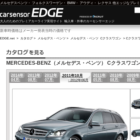
メルセデスベンツ
・
フォルクスワーゲン
・
BMW
・
アウディ
・
レクサス
他エッジなプレミ
大人のためのプレミアカーライフ実現サイト 輸入車・外車のカーセンサーエッジ
新車時価格はメーカー発表当時の価格です
EDGE.net
>
カタログ
>
メルセデス・ベンツ
>
メルセデス・ベンツ Cクラスワゴン
>
Cクラスワ
MERCEDES-BENZ（メルセデス・ベンツ） Cクラスワゴン(1
2014年
2013年
2012年
2011年
2010年
2009年
2011年10月
04月-
08月-
07月-
05月-
08月-
08月-
- 2012年06月