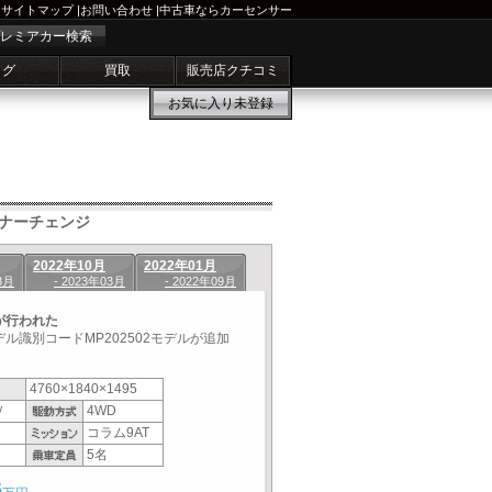
サイトマップ
|
お問い合わせ
|
中古車ならカーセンサー
レミアカー検索
ログ
買取
販売店クチコミ
お気に入り
未登録
ナーチェンジ
2022年10月
2022年01月
8月
- 2023年03月
- 2022年09月
が行われた
ル識別コードMP202502モデルが追加
4760×1840×1495
Ｖ
4WD
コラム9AT
5名
6