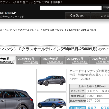
ウディ
・
レクサス
他エッジなプレミア車情報満載！
プ
Car Search
カタ
車のカーセンサーエッジ
ス・ベンツ Cクラスオールテレイン
>
Cクラスオールテレイン(25年05月-25年09月) の
・ベンツ） Cクラスオールテレイン(25年05月-25年09月)
のマイ
5年05月
2024年10月
2024年04月
2023年09月
2023年04月
 2025年09月
- 2025年04月
- 2024年09月
- 2024年03月
- 2023年0
グレードラインナップの変更
仕様・装備の細部が異なるモデ
された（2025.5）
クロカン・ＳＵ
1992～1992
197～200
867
87