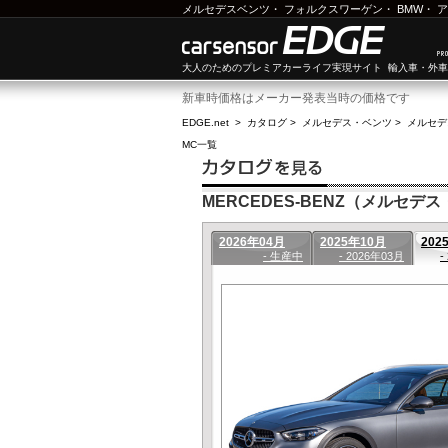
メルセデスベンツ
・
フォルクスワーゲン
・
BMW
・
ア
大人のためのプレミアカーライフ実現サイト 輸入車・外
新車時価格はメーカー発表当時の価格です
EDGE.net
>
カタログ
>
メルセデス・ベンツ
>
メルセデ
MC一覧
MERCEDES-BENZ（メルセデス
2026年04月
2025年10月
202
- 生産中
- 2026年03月
-