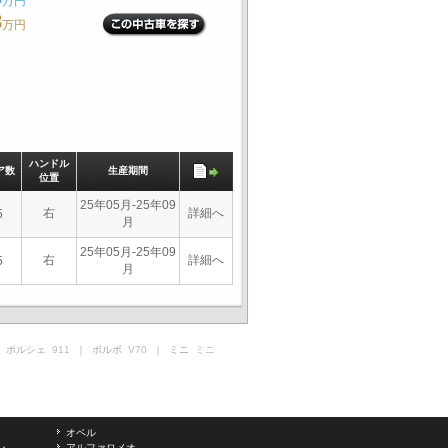
万円
8
万円
ハンドル
ア数
生産期間
位置
25年05月-25年09
右
詳細へ
5
月
25年05月-25年09
右
詳細へ
5
月
 ポルシェ
911
｜ ボルボ
V70
｜ ミニ
ミニ
オペル
ン
アルファロメオ