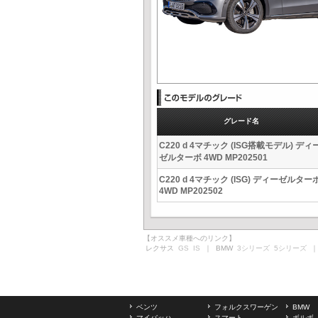
グレード名
C220 d 4マチック (ISG搭載モデル) ディ
ゼルターボ 4WD MP202501
C220 d 4マチック (ISG) ディーゼルター
4WD MP202502
【オススメ車種へのリンク】
レクサス
GS
IS
｜ BMW
3シリーズ
5シリーズ
｜
ベンツ
フォルクスワーゲン
BMW
マイバッハ
スマート
ボルボ