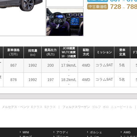
～
728
78
～
JC08燃費
新車価格
最高出力
駆動
乗車
排気量
ミッション
ド
WLTC燃費
（万円）
(馬力)
方式
定員
(cc)
10・15燃費
-
ー
コラム9AT
5名
867
1992
200
17.9km/L
4WD
-
-
ボ
コラム9AT
5名
876
1992
197
18.2km/L
4WD
-
 メルセデス・ベンツ
Eクラス
Sクラス
｜ フォルクスワーゲン
ゴルフ
ポロ
ニュービートル
｜
MINI
アウディ
ポルシェ
AMG
サーブ
プジョー
ルノー
シトロエ