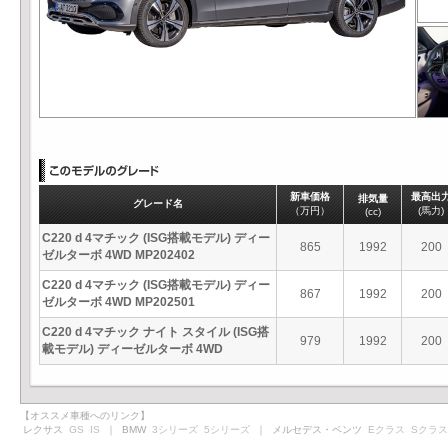
新車価格
最高出
排気量
グレード名
（万円）
(馬力)
(cc)
C220 d 4マチック (ISG搭載モデル) ディー
865
1992
200
ゼルターボ 4WD MP202402
C220 d 4マチック (ISG搭載モデル) ディー
867
1992
200
ゼルターボ 4WD MP202501
C220 d 4マチック ナイト スタイル (ISG搭
979
1992
200
載モデル) ディーゼルターボ 4WD
【オススメ車種へのリンク】
レクサス
GS
IS
｜ BMW
3シリーズ
5シリーズ
｜ メルセデス・ベンツ
Eクラス
Sクラス