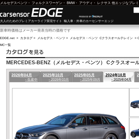
メルセデスベンツ
・
フォルクスワーゲン
・
BMW
・
アウディ
・
レクサス
他エッジなプレミ
大人のためのプレミアカーライフ実現サイト 輸入車・外車のカーセンサーエッジ
新車時価格はメーカー発表当時の価格です
EDGE.net
>
カタログ
>
メルセデス・ベンツ
>
メルセデス・ベンツ Cクラスオールテレイン
>
MC一覧
MERCEDES-BENZ（メルセデス・ベンツ） Cクラスオールテ
2026年04月
2025年10月
2025年05月
2024年10月
- 生産中
- 2026年03月
- 2025年09月
- 2025年04月