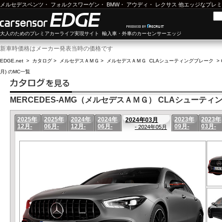
メルセデスベンツ
・
フォルクスワーゲン
・
BMW
・
アウディ
・
レクサス
他エッジなプレミ
大人のためのプレミアカーライフ実現サイト 輸入車・外車のカーセンサーエッジ
新車時価格はメーカー発表当時の価格です
EDGE.net
>
カタログ
>
メルセデスＡＭＧ
>
メルセデスＡＭＧ CLAシューティングブレーク
>
月) のMC一覧
MERCEDES-AMG（メルセデスＡＭＧ） CLAシューティング
2025年
2025年
2024年
2024年
2023年
2023年
2024年03月
12月-
06月-
12月-
06月-
09月-
03月-
- 2024年05月