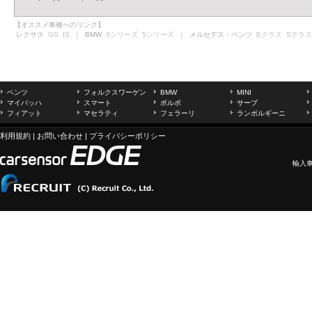
【オススメ車種へのリンク】
レクサス
GS
IS
｜ BMW
3シリーズ
5シリーズ
｜ メルセデス・ベンツ
Eクラス
Sクラス
ベンツ
フォルクスワーゲン
BMW
MINI
マイバッハ
スマート
ボルボ
サーブ
フィアット
マセラティ
フェラーリ
ランボルギーニ
利用規約
|
お問い合わせ
|
プライバシーポリシー
輸入