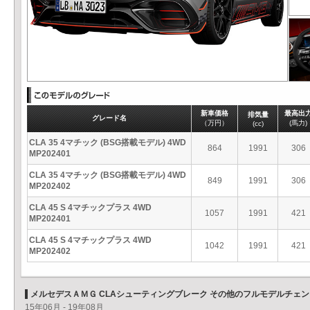
新車価格
最高出
排気量
グレード名
（万円）
(馬力)
(cc)
CLA 35 4マチック (BSG搭載モデル) 4WD
864
1991
306
MP202401
CLA 35 4マチック (BSG搭載モデル) 4WD
849
1991
306
MP202402
CLA 45 S 4マチックプラス 4WD
1057
1991
421
MP202401
CLA 45 S 4マチックプラス 4WD
1042
1991
421
MP202402
メルセデスＡＭＧ CLAシューティングブレーク その他のフルモデルチェン
15年06月 - 19年08月