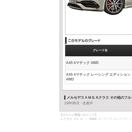
グレード名
A45 4マチック 4WD
A45 4マチック レーシング エディション
4WD
メルセデスＡＭＧ Aクラス その他のフ
19年08月 - 生産中
【オススメ車種へのリンク】
レクサス
GS
IS
｜ BMW
3シリーズ
5シリーズ
｜