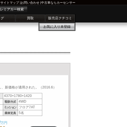
サイトマップ
|
お問い合わせ
|
中古車ならカーセンサー
レミアカー検索
ログ
買取
販売店クチコミ
お気に入り
未登録
、新価格が適用された。（2016.6）
4370×1780×1420
4WD
フロア7AT
5名
0
万円