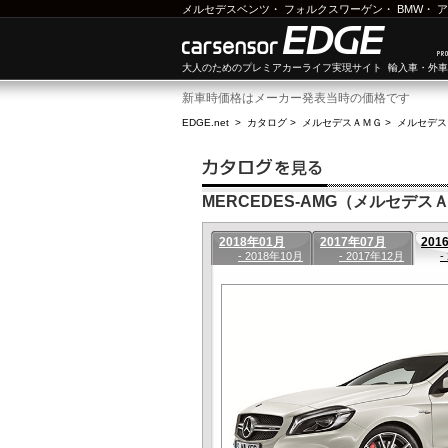
メルセデスベンツ
・
フォルクスワーゲン
・
BMW
・
ア
大人のためのプレミアカーライフ実現サイト 輸入車・外
新車時価格はメーカー発表当時の価格です
EDGE.net
>
カタログ
>
メルセデスＡＭＧ
>
メルセデス
MERCEDES-AMG（メルセデスＡＭ
2018年01月
2017年07月
201
- 2018年10月
- 2017年12月
-