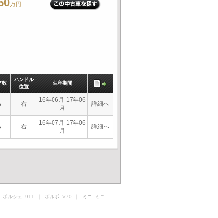
50
万円
ハンドル
ア数
生産期間
位置
16年06月-17年06
右
詳細へ
5
月
16年07月-17年06
右
詳細へ
5
月
 ポルシェ
911
｜ ボルボ
V70
｜ ミニ
ミニ