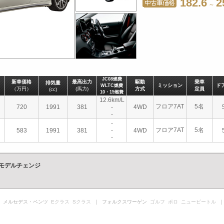
182.6
2
～
JC08燃費
新車価格
最高出力
駆動
乗車
排気量
ミッション
ド
WLTC燃費
（万円）
(馬力)
方式
定員
(cc)
10・15燃費
12.6km/L
フロア7AT
5名
720
1991
381
-
4WD
-
-
フロア7AT
5名
583
1991
381
-
4WD
-
ルモデルチェンジ
 メルセデス・ベンツ
Eクラス
Sクラス
｜ フォルクスワーゲン
ゴルフ
ポロ
ニュービートル
｜