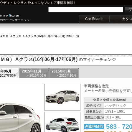
ウディ
・
レクサス
他エッジなプレミア車情報満載！
プ
Car Search
カタ
車のカーセンサーエッジ
ＡＭＧ Aクラス
>
Aクラス(16年06月-17年06月) のMC一覧
Ｇ） Aクラス(16年06月-17年06月)
のマイナーチェンジ
6年06月
2015年11月
2015年05月
 2017年06月
- 2016年05月
- 2015年10月
車両価格を改定
メーカー希望小売価格を見直し
ハッチバック
1991～1991
381～381
583
72
～