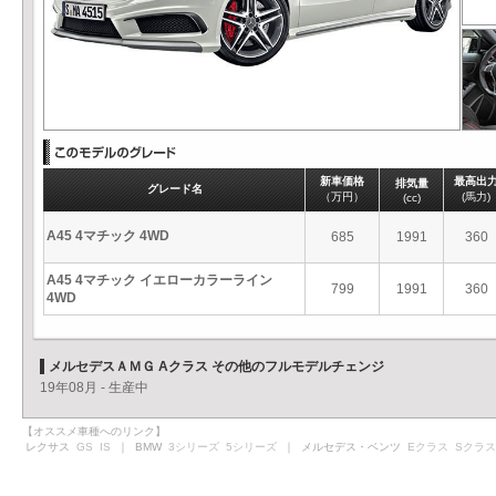
新車価格
最高出
排気量
グレード名
（万円）
(馬力)
(cc)
A45 4マチック 4WD
685
1991
360
A45 4マチック イエローカラーライン
799
1991
360
4WD
メルセデスＡＭＧ Aクラス その他のフルモデルチェンジ
19年08月 - 生産中
【オススメ車種へのリンク】
レクサス
GS
IS
｜ BMW
3シリーズ
5シリーズ
｜ メルセデス・ベンツ
Eクラス
Sクラス