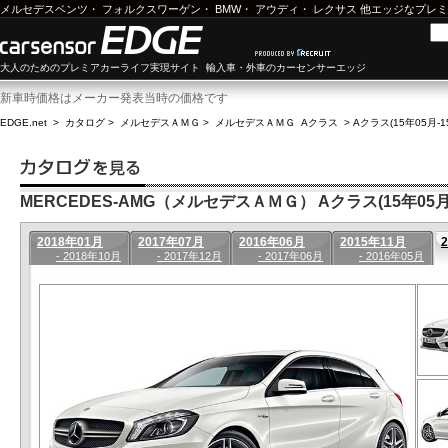
メルセデスベンツ
・
フォルクスワーゲン
・
BMW
・
アウディ
・
レクサス
他エッジなプレミ
大人のためのプレミアカーライフ実現サイト 輸入車・外車のカーセンサーエッジ
新車時価格はメーカー発表当時の価格です
EDGE.net
>
カタログ
>
メルセデスＡＭＧ
>
メルセデスＡＭＧ Aクラス
>
Aクラス(15年05月-1
MERCEDES-AMG（メルセデスＡＭＧ） Aクラス(15年05月-
2018年01月
2017年07月
2016年06月
2015年11月
- 2018年10月
- 2017年12月
- 2017年06月
- 2016年05月