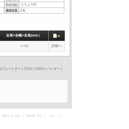
コラム7AT
2名
全長×全幅×全高(mm）
詳細へ
-×-×0
5LTスパイダー
|
720S
|
720Sスパイダー
|
 ポルシェ
911
｜ ボルボ
V70
｜ ミニ
ミニ