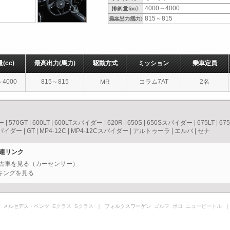
4000～4000
815～815
量
(cc)
最高出力
(馬力)
駆動方式
ミッション
乗車定員
～4000
815～815
コラム7AT
2名
MR
ー
|
570GT
|
600LT
|
600LTスパイダー
|
620R
|
650S
|
650Sスパイダー
|
675LT
|
67
スパイダー
|
GT
|
MP4-12C
|
MP4-12Cスパイダー
|
アルトゥーラ
|
エルバ
|
セナ
関連リンク
中古車を見る（カーセンサー）
キングを見る
 メルセデス・ベンツ
Eクラス
Sクラス
｜ フォルクスワーゲン
ゴルフ
ポロ
ニュービートル
｜