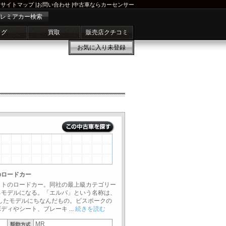
サイトマップ
|
お問い合わせ
|
中古車ならカーセンサー
レミアカー検索
ログ
買取
販売店クチコミ
お気に入り
未登録
のロードカー
ットのロードカー。同社の最上級カテゴリー
るモデルになる。「エルバ」という名称は、
計したモデルにちなんだもの。ビスポークの
ィやシート、ブレーキ ...
続きを読む
MR