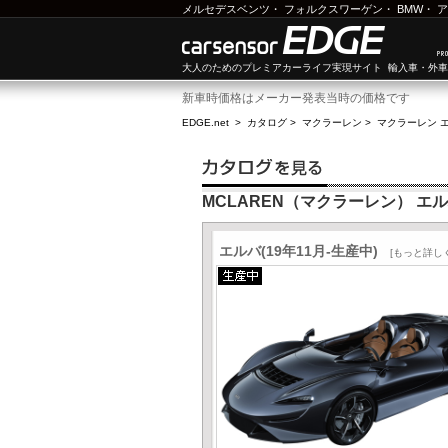
メルセデスベンツ
・
フォルクスワーゲン
・
BMW
・
ア
大人のためのプレミアカーライフ実現サイト 輸入車・外
新車時価格はメーカー発表当時の価格です
EDGE.net
>
カタログ
>
マクラーレン
>
マクラーレン 
MCLAREN（マクラーレン） エ
エルバ(19年11月-生産中)
[もっと詳し