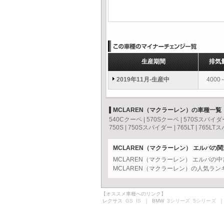
生産期間
排気
2019年11月-生産中
4000
MCLAREN（マクラーレン）の車種一覧
540Cクーペ
|
570Sクーペ
|
570Sスパイダ
750S
|
750Sスパイダー
|
765LT
|
765LT
MCLAREN（マクラーレン） エルバの
MCLAREN（マクラーレン） エルバの
MCLAREN（マクラーレン）の人気ラン
【オススメ車種へのリンク】
レクサス
GS
IS
｜ BMW
3シリーズ
5シリーズ
｜