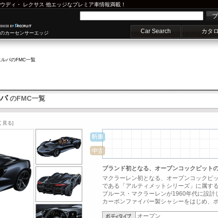
ウディ
・
レクサス
他エッジなプレミア車情報満載！
プ
Car Search
カタ
車のカーセンサーエッジ
エルバ
のFMC一覧
ルバ
のFMC一覧
く見る]
ブランド初となる、オープンコックピット
マクラーレン初となる、オープンコックピ
である「アルティメットシリーズ」に属す
ブルース・マクラーレンが1960年代に設
カーボンファイバー製シャシーをはじめ、ボデ
オープン