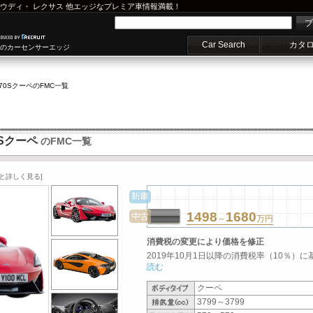
ウディ
・
レクサス
他エッジなプレミア車情報満載！
プ
Car Search
カタ
車のカーセンサーエッジ
70Sクーペ
のFMC一覧
0Sクーペ
のFMC一覧
っと詳しく見る]
1498
1680
～
万円
消費税の変更により価格を修正
2019年10月1日以降の消費税率（10％）に
読む
クーペ
3799～3799