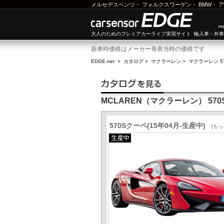
メルセデスベンツ
・
フォルクスワーゲン
・
BMW
・
ア
大人のためのプレミアカーライフ実現サイト 輸入車・外
新車時価格はメーカー発表当時の価格です
EDGE.net
>
カタログ
>
マクラーレン
>
マクラーレン 5
MCLAREN（マクラーレン） 57
570Sクーペ(15年04月-生産中)
[も