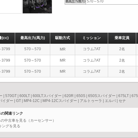
570～570
量
(cc)
最高出力
(馬力)
駆動方式
ミッション
乗車定員
～3799
570～570
コラム7AT
2名
MR
～3799
570～570
MR
コラム7AT
2名
～3799
570～570
MR
コラム7AT
2名
ー
|
570GT
|
600LT
|
600LTスパイダー
|
620R
|
650S
|
650Sスパイダー
|
675LT
|
67
スパイダー
|
GT
|
MP4-12C
|
MP4-12Cスパイダー
|
アルトゥーラ
|
エルバ
|
セナ
ーペの関連リンク
クーペの中古車を見る（カーセンサー）
キングを見る