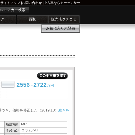
サイトマップ
|
お問い合わせ
|
中古車ならカーセンサー
レミアカー検索
ログ
買取
販売店クチコミ
お気に入り
未登録
2556
2722
～
万円
基づき、価格を修正した（2019.10）
続きを
MR
コラム7AT