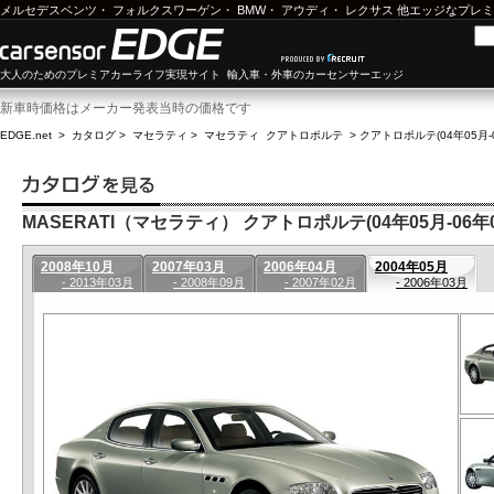
メルセデスベンツ
・
フォルクスワーゲン
・
BMW
・
アウディ
・
レクサス
他エッジなプレミ
大人のためのプレミアカーライフ実現サイト 輸入車・外車のカーセンサーエッジ
新車時価格はメーカー発表当時の価格です
EDGE.net
>
カタログ
>
マセラティ
>
マセラティ クアトロポルテ
>
クアトロポルテ(04年05月-
MASERATI（マセラティ） クアトロポルテ(04年05月-06年0
2008年10月
2007年03月
2006年04月
2004年05月
- 2013年03月
- 2008年09月
- 2007年02月
- 2006年03月