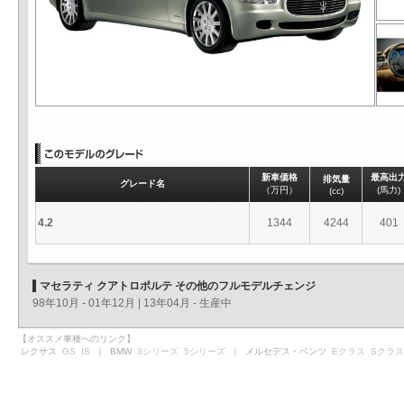
新車価格
最高出
排気量
グレード名
（万円）
(馬力)
(cc)
4.2
1344
4244
401
マセラティ クアトロポルテ その他のフルモデルチェンジ
98年10月 - 01年12月
|
13年04月 - 生産中
【オススメ車種へのリンク】
レクサス
GS
IS
｜ BMW
3シリーズ
5シリーズ
｜ メルセデス・ベンツ
Eクラス
Sクラス