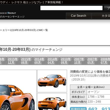
ウディ
・
レクサス
他エッジなプレミア車情報満載！
プ
Car Search
カタ
車のカーセンサーエッジ
>
エリーゼ(19年10月-20年03月) のMC一覧
10月-20年03月)
のマイナーチェンジ
16年
2015年
2015年
2014年
2014年
2010年
2007年
2007年
2006
月-
12月-
09月-
09月-
04月-
09月-
10月-
05月-
07月-
消費税の変更により価格を修
2019年10月1日以降の消費
（2019.10）
オープン
1798～1798
220～248
662
91