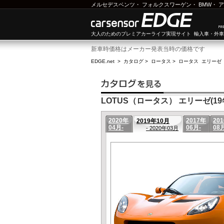
メルセデスベンツ
・
フォルクスワーゲン
・
BMW
・
ア
大人のためのプレミアカーライフ実現サイト 輸入車・外
新車時価格はメーカー発表当時の価格です
EDGE.net
>
カタログ
>
ロータス
>
ロータス エリーゼ
LOTUS（ロータス） エリーゼ(19年
2020年
2017年
20
2019年10月
04月-
06月-
08
- 2020年03月