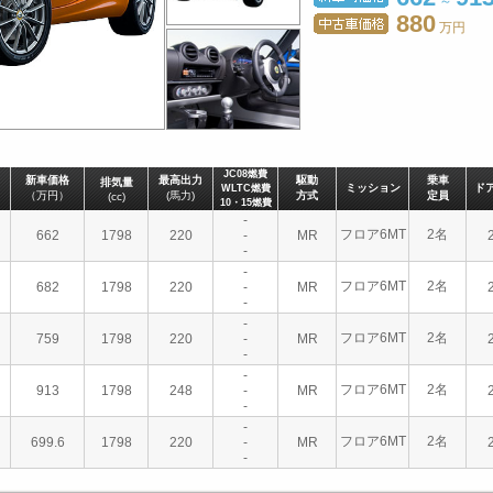
～
880
万円
JC08燃費
新車価格
最高出力
駆動
乗車
排気量
ミッション
ド
WLTC燃費
（万円）
(馬力)
方式
定員
(cc)
10・15燃費
-
フロア6MT
2名
662
1798
220
-
MR
-
-
フロア6MT
2名
682
1798
220
-
MR
-
-
フロア6MT
2名
759
1798
220
-
MR
-
-
フロア6MT
2名
913
1798
248
-
MR
-
-
フロア6MT
2名
699.6
1798
220
-
MR
-