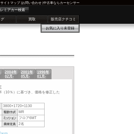
サイトマップ
|
お問い合わせ
|
中古車ならカーセンサー
レミアカー検索
ログ
買取
販売店クチコミ
お気に入り
未登録
年
2004年
2001年
1996年
02月-
05月-
01月-
正
税率（10％）に基づき、価格を修正した
3800×1720×1130
MR
フロア6MT
2名
3