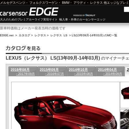
メルセデスベンツ
・
フォルクスワーゲン
・
BMW
・
アウディ
・
レクサス
他エッジなプレミ
大人のためのプレミアカーライフ実現サイト 輸入車・外車のカーセンサーエッジ
新車時価格はメーカー発表当時の価格です
EDGE.net
>
カタログ
>
レクサス
>
レクサス LS
>
LS(13年09月-14年03月) のMC一覧
LEXUS（レクサス） LS(13年09月-14年03月)
のマイナーチ
2016年08月
2015年09月
2014年10月
2014年04月
- 2017年09月
- 2016年07月
- 2015年08月
- 2014年09月