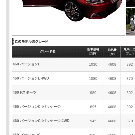
新車価格
最高出
排気量
グレード名
（万円）
(馬力)
(cc)
460 バージョンL
1030
4608
392
460 バージョンL 4WD
1080
4608
370
460 Fスポーツ
980
4608
392
460 バージョンC Iパッケージ
895
4608
392
460 バージョンC Iパッケージ 4WD
945
4608
370