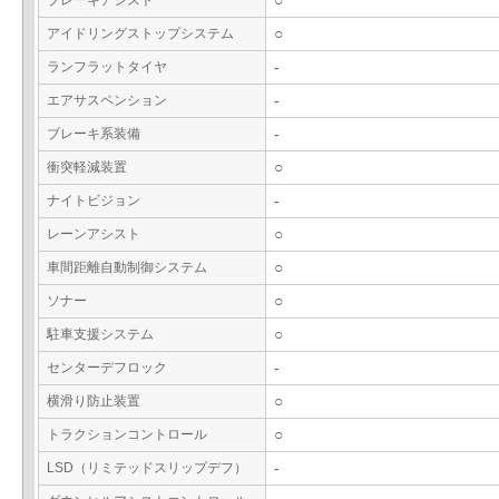
ブレーキアシスト
○
アイドリングストップシステム
○
ランフラットタイヤ
-
エアサスペンション
-
ブレーキ系装備
-
衝突軽減装置
○
ナイトビジョン
-
レーンアシスト
○
車間距離自動制御システム
○
ソナー
○
駐車支援システム
○
センターデフロック
-
横滑り防止装置
○
トラクションコントロール
○
LSD（リミテッドスリップデフ）
-