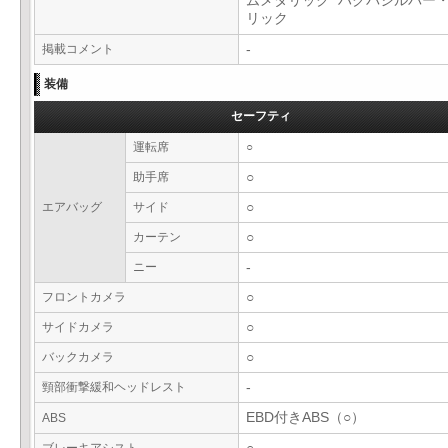
ムメタリック ハクバシルバー
リック
掲載コメント
-
装備
セーフティ
運転席
○
助手席
○
エアバッグ
サイド
○
カーテン
○
ニー
-
フロントカメラ
○
サイドカメラ
○
バックカメラ
○
頸部衝撃緩和ヘッドレスト
-
EBD付きABS（○）
ABS