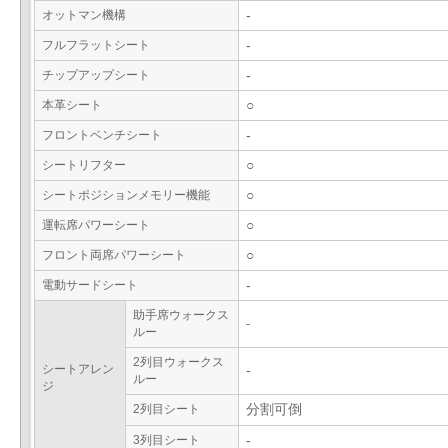
オットマン機構
-
フルフラットシート
-
チップアップシート
-
本革シート
○
フロントベンチシート
-
シートリフター
○
シートポジションメモリー機能
○
運転席パワーシート
○
フロント両席パワーシート
○
電動サードシート
-
助手席ウォークス
-
ルー
2列目ウォークス
シートアレン
-
ルー
ジ
2列目シート
分割可倒
3列目シート
-