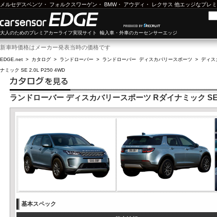
メルセデスベンツ
・
フォルクスワーゲン
・
BMW
・
アウディ
・
レクサス
他エッジなプレミ
大人のためのプレミアカーライフ実現サイト 輸入車・外車のカーセンサーエッジ
新車時価格はメーカー発表当時の価格です
EDGE.net
>
カタログ
>
ランドローバー
>
ランドローバー ディスカバリースポーツ
>
ディスカ
ナミック SE 2.0L P250 4WD
ランドローバー ディスカバリースポーツ Rダイナミック SE 2.0
基本スペック