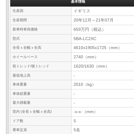
基本情報
生産国
イギリス
生産期間
20年12月～21年07月
新車時車両価格
659万円（税込）
型式
5BA-LC2XC
全長ｘ全幅ｘ全高
4610x1905x1725（mm）
ホイールベース
2740（mm）
前トレッド/後トレッド
1620/1630（mm）
最低地上高
-
車体重量
2010（kg）
車体総重量
-
最大積載量
-
室内 (全長ｘ全幅ｘ全高)
-x-x-（mm）
ドア数
5
乗車定員
5名