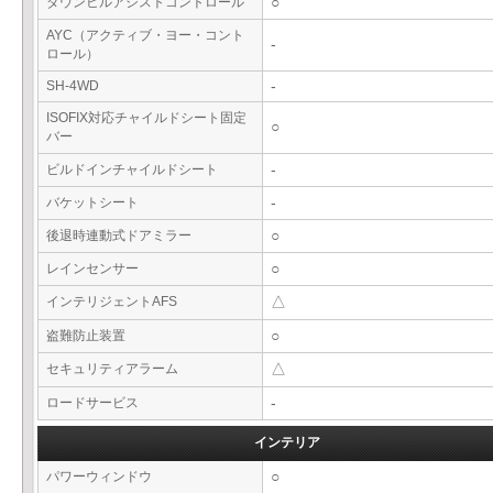
ダウンヒルアシストコントロール
○
AYC（アクティブ・ヨー・コント
-
ロール）
SH-4WD
-
ISOFIX対応チャイルドシート固定
○
バー
ビルドインチャイルドシート
-
バケットシート
-
後退時連動式ドアミラー
○
レインセンサー
○
インテリジェントAFS
△
盗難防止装置
○
セキュリティアラーム
△
ロードサービス
-
インテリア
パワーウィンドウ
○