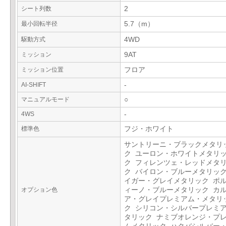
シート列数
2
最小回転半径
5.7（m）
駆動方式
4WD
ミッション
9AT
ミッション位置
フロア
AI-SHIFT
-
マニュアルモード
○
4WS
-
標準色
フジ・ホワイト
サントリーニ・ブラックメタリ
ク ユーロン・ホワイトメタリ
ク フィレンツェ・レッドメタ
ク バイロン・ブルーメタリック
イガー・グレイメタリック ポ
オプション色
ィーノ・ブルーメタリック カ
ア・グレイプレミアム・メタリ
ク シリコン・シルバープレミ
タリック ナミブオレンジ・プ