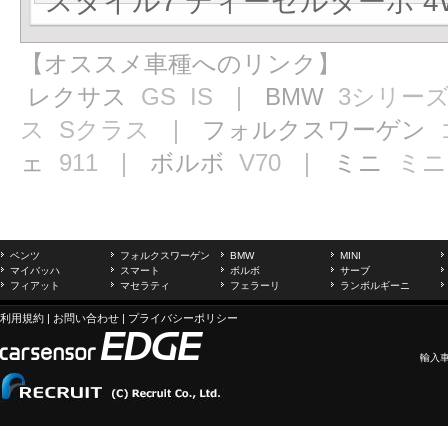
スタイル7 ディーゼルターボ 4WD
【オススメ車種へのリンク】
レクサス
GS
IS
｜ BMW
3シリー
ス
Sクラス
｜ フォルクスワーゲン
ェ
911
｜ ボルボ
V70
｜ ミニ
ミニ
ベンツ
フォルクスワーゲン
BMW
MINI
マイバッハ
スマート
ボルボ
サーブ
フィアット
マセラティ
フェラーリ
ランボルギーニ
利用規約
|
お問い合わせ
|
プライバシーポリシー
輸入