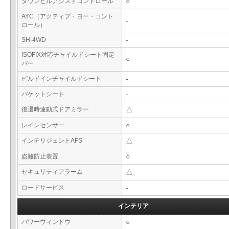
ダウンヒルアシストコントロール
○
AYC（アクティブ・ヨー・コント
-
ロール）
SH-4WD
-
ISOFIX対応チャイルドシート固定
○
バー
ビルドインチャイルドシート
-
バケットシート
-
後退時連動式ドアミラー
△
レインセンサー
○
インテリジェントAFS
△
盗難防止装置
○
セキュリティアラーム
△
ロードサービス
-
インテリア
パワーウィンドウ
○