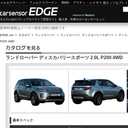
メルセデスベンツ
・
フォルクスワーゲン
・
BMW
・
アウディ
・
レクサス
他エッジなプレミ
大人のためのプレミアカーライフ実現サイト 輸入車・外車のカーセンサーエッジ
新車時価格はメーカー発表当時の価格です
EDGE.net
>
カタログ
>
ランドローバー
>
ランドローバー ディスカバリースポーツ
>
ディスカ
P200 4WD
ランドローバー ディスカバリースポーツ 2.0L P200 4WD
基本スペック