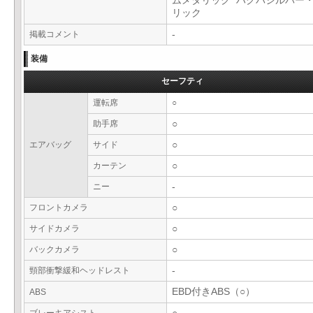
ムメタリック ハクバシルバー
リック
掲載コメント
-
装備
セーフティ
運転席
○
助手席
○
エアバッグ
サイド
○
カーテン
○
ニー
-
フロントカメラ
○
サイドカメラ
○
バックカメラ
○
頸部衝撃緩和ヘッドレスト
-
EBD付きABS（○）
ABS