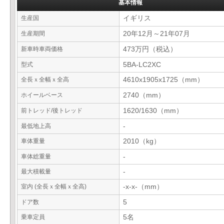
基本情報
生産国
イギリス
生産期間
20年12月～21年07月
新車時車両価格
473万円（税込）
型式
5BA-LC2XC
全長ｘ全幅ｘ全高
4610x1905x1725（mm）
ホイールベース
2740（mm）
前トレッド/後トレッド
1620/1630（mm）
最低地上高
-
車体重量
2010（kg）
車体総重量
-
最大積載量
-
室内 (全長ｘ全幅ｘ全高)
-x-x-（mm）
ドア数
5
乗車定員
5名