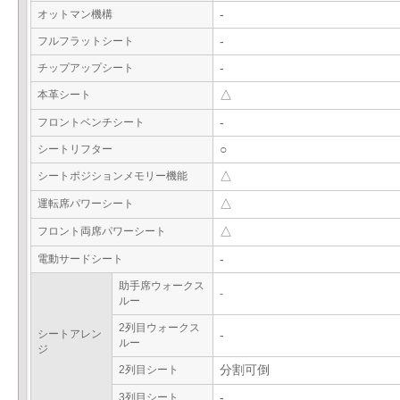
オットマン機構
-
フルフラットシート
-
チップアップシート
-
本革シート
△
フロントベンチシート
-
シートリフター
○
シートポジションメモリー機能
△
運転席パワーシート
△
フロント両席パワーシート
△
電動サードシート
-
助手席ウォークス
-
ルー
2列目ウォークス
シートアレン
-
ルー
ジ
2列目シート
分割可倒
3列目シート
-