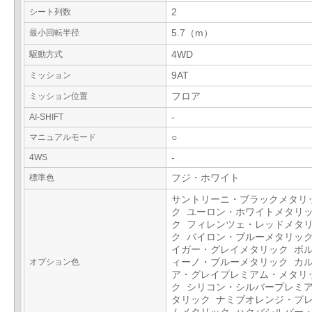
シート列数
2
最小回転半径
5.7（m）
駆動方式
4WD
ミッション
9AT
ミッション位置
フロア
AI-SHIFT
-
マニュアルモード
○
4WS
-
標準色
フジ・ホワイト
サントリーニ・ブラックメタリ
ク ユーロン・ホワイトメタリ
ク フィレンツェ・レッドメタ
ク バイロン・ブルーメタリック
イガー・グレイメタリック ポ
オプション色
ィーノ・ブルーメタリック カ
ア・グレイプレミアム・メタリ
ク シリコン・シルバープレミ
タリック ナミブオレンジ・プ