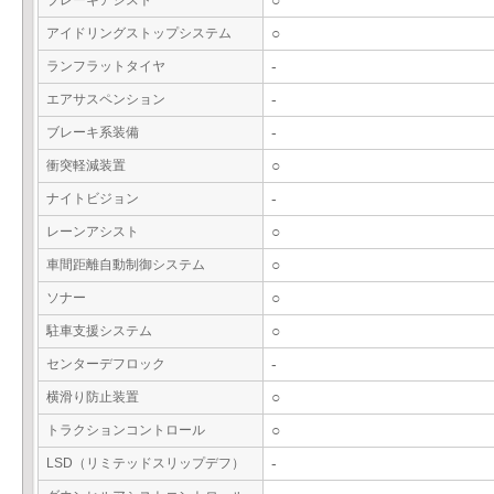
ブレーキアシスト
○
アイドリングストップシステム
○
ランフラットタイヤ
-
エアサスペンション
-
ブレーキ系装備
-
衝突軽減装置
○
ナイトビジョン
-
レーンアシスト
○
車間距離自動制御システム
○
ソナー
○
駐車支援システム
○
センターデフロック
-
横滑り防止装置
○
トラクションコントロール
○
LSD（リミテッドスリップデフ）
-