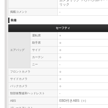
ムメタリック ハクバシルバー
リック
掲載コメント
-
装備
セーフティ
運転席
○
助手席
○
エアバッグ
サイド
○
カーテン
○
ニー
-
フロントカメラ
○
サイドカメラ
○
バックカメラ
○
頸部衝撃緩和ヘッドレスト
-
EBD付きABS（○）
ABS