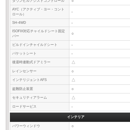
ダウンヒルアシストコントロール
○
AYC（アクティブ・ヨー・コント
-
ロール）
SH-4WD
-
ISOFIX対応チャイルドシート固定
○
バー
ビルドインチャイルドシート
-
バケットシート
-
後退時連動式ドアミラー
△
レインセンサー
○
インテリジェントAFS
△
盗難防止装置
○
セキュリティアラーム
△
ロードサービス
-
インテリア
パワーウィンドウ
○