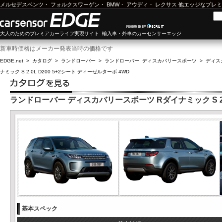
メルセデスベンツ
・
フォルクスワーゲン
・
BMW
・
アウディ
・
レクサス
他エッジなプレミ
大人のためのプレミアカーライフ実現サイト 輸入車・外車のカーセンサーエッジ
新車時価格はメーカー発表当時の価格です
EDGE.net
>
カタログ
>
ランドローバー
>
ランドローバー ディスカバリースポーツ
>
ディスカ
ナミック S 2.0L D200 5+2シート ディーゼルターボ 4WD
ランドローバー ディスカバリースポーツ Rダイナミック S 2.0
基本スペック