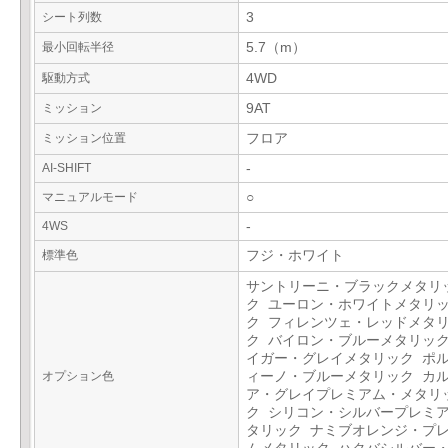
シート列数
3
最小回転半径
5.7（m）
駆動方式
4WD
ミッション
9AT
ミッション位置
フロア
AI-SHIFT
-
マニュアルモード
○
4WS
-
標準色
フジ・ホワイト
サントリーニ・ブラックメタリ
ク ユーロン・ホワイトメタリ
ク フィレンツェ・レッドメタ
ク バイロン・ブルーメタリック
イガー・グレイメタリック ポ
オプション色
ィーノ・ブルーメタリック カ
ア・グレイプレミアム・メタリ
ク シリコン・シルバープレミ
タリック ナミブオレンジ・プ