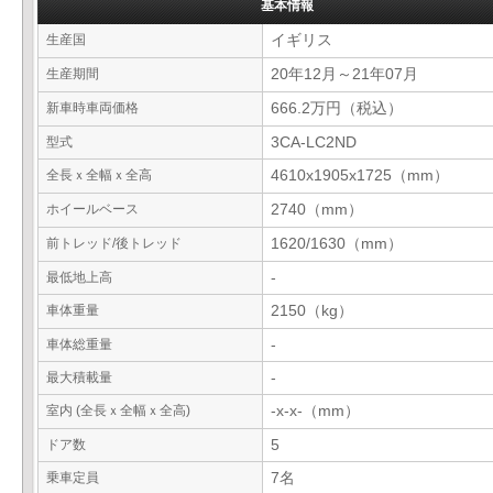
基本情報
生産国
イギリス
生産期間
20年12月～21年07月
新車時車両価格
666.2万円（税込）
型式
3CA-LC2ND
全長ｘ全幅ｘ全高
4610x1905x1725（mm）
ホイールベース
2740（mm）
前トレッド/後トレッド
1620/1630（mm）
最低地上高
-
車体重量
2150（kg）
車体総重量
-
最大積載量
-
室内 (全長ｘ全幅ｘ全高)
-x-x-（mm）
ドア数
5
乗車定員
7名