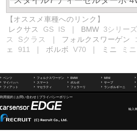
スタイル7 ディーゼルターボ 4WD
【オススメ車種へのリンク】
レクサス
GS
IS
｜ BMW
3シリー
ス
Sクラス
｜ フォルクスワーゲン
ェ
911
｜ ボルボ
V70
｜ ミニ
ミニ
ベンツ
フォルクスワーゲン
BMW
MINI
マイバッハ
スマート
ボルボ
サーブ
フィアット
マセラティ
フェラーリ
ランボルギーニ
利用規約
|
お問い合わせ
|
プライバシーポリシー
輸入