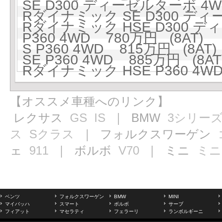
SE D300 ディーゼルターボ 4W
Rダイナミック SE D300 ディ
Rダイナミック HSE D300 ディ
P360 4WD 780万円 (8AT)
S P360 4WD 815万円 (8AT)
SE P360 4WD 885万円 (8AT
Rダイナミック HSE P360 4WD
【オススメ車種へのリンク】
レクサス
GS
IS
｜ BMW
3シリー
ス
Sクラス
｜ フォルクスワーゲン
ェ
911
｜ ボルボ
V70
｜ ミニ
ミニ
ベンツ
フォルクスワーゲン
BMW
MINI
マイバッハ
スマート
ボルボ
サーブ
フィアット
マセラティ
フェラーリ
ランボルギーニ