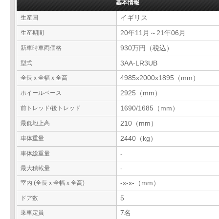
基本情報
生産国
イギリス
生産期間
20年11月～21年06月
新車時車両価格
930万円（税込）
型式
3AA-LR3UB
全長ｘ全幅ｘ全高
4985x2000x1895（mm）
ホイールベース
2925（mm）
前トレッド/後トレッド
1690/1685（mm）
最低地上高
210（mm）
車体重量
2440（kg）
車体総重量
-
最大積載量
-
室内 (全長ｘ全幅ｘ全高)
-x-x-（mm）
ドア数
5
乗車定員
7名