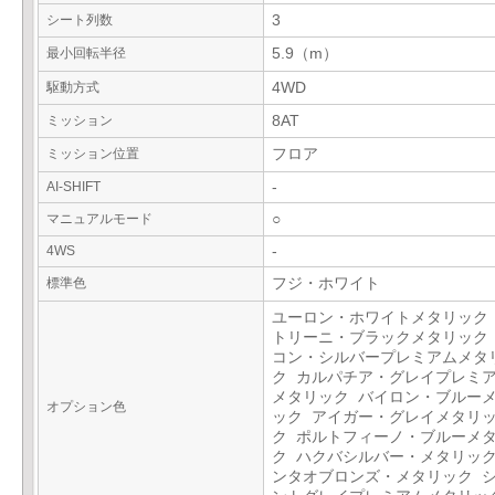
シート列数
3
最小回転半径
5.9（m）
駆動方式
4WD
ミッション
8AT
ミッション位置
フロア
AI-SHIFT
-
マニュアルモード
○
4WS
-
標準色
フジ・ホワイト
ユーロン・ホワイトメタリック
トリーニ・ブラックメタリック
コン・シルバープレミアムメタ
ク カルパチア・グレイプレミ
メタリック バイロン・ブルー
オプション色
ック アイガー・グレイメタリ
ク ポルトフィーノ・ブルーメ
ク ハクバシルバー・メタリック
ンタオブロンズ・メタリック 