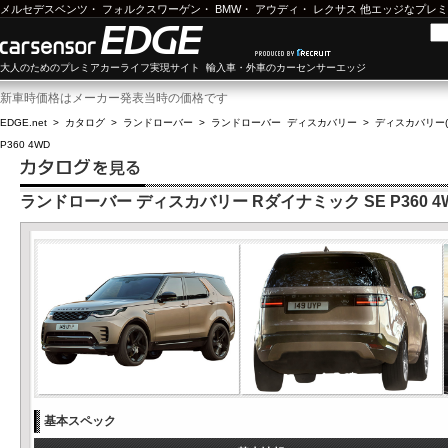
メルセデスベンツ
・
フォルクスワーゲン
・
BMW
・
アウディ
・
レクサス
他エッジなプレミ
大人のためのプレミアカーライフ実現サイト 輸入車・外車のカーセンサーエッジ
新車時価格はメーカー発表当時の価格です
EDGE.net
>
カタログ
>
ランドローバー
>
ランドローバー ディスカバリー
>
ディスカバリー(2
P360 4WD
ランドローバー ディスカバリー Rダイナミック SE P360 4
基本スペック