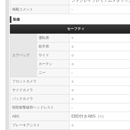
ントグレイプレミアムメタリ
掲載コメント
-
装備
セーフティ
運転席
○
助手席
○
エアバッグ
サイド
○
カーテン
○
ニー
-
フロントカメラ
○
サイドカメラ
○
バックカメラ
○
頸部衝撃緩和ヘッドレスト
-
EBD付きABS（○）
ABS
ブレーキアシスト
○