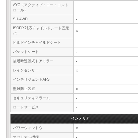
AYC（アクティブ・ヨー・コント
-
ロール）
SH-4WD
-
ISOFIX対応チャイルドシート固定
○
バー
ビルドインチャイルドシート
-
バケットシート
-
後退時連動式ドアミラー
-
レインセンサー
○
インテリジェントAFS
-
盗難防止装置
○
セキュリティアラーム
-
ロードサービス
-
インテリア
パワーウィンドウ
○
オットマン機構
-