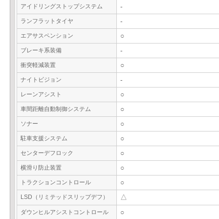
アイドリングストップシステム
-
ランフラットタイヤ
-
エアサスペンション
○
ブレーキ系装備
-
衝突軽減装置
○
ナイトビジョン
-
レーンアシスト
○
車間距離自動制御システム
○
ソナー
○
駐車支援システム
○
センターデフロック
○
横滑り防止装置
○
トラクションコントロール
○
LSD（リミテッドスリップデフ）
△
ダウンヒルアシストコントロール
○