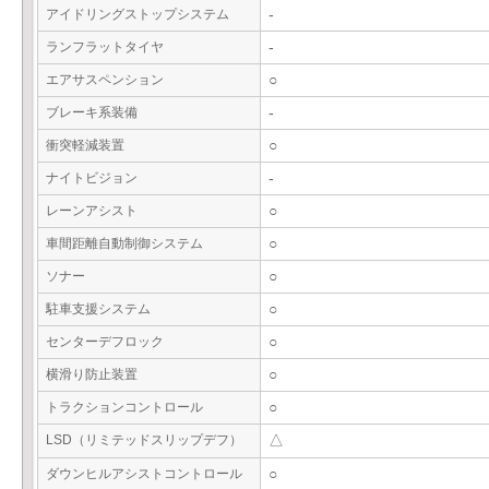
アイドリングストップシステム
-
ランフラットタイヤ
-
エアサスペンション
○
ブレーキ系装備
-
衝突軽減装置
○
ナイトビジョン
-
レーンアシスト
○
車間距離自動制御システム
○
ソナー
○
駐車支援システム
○
センターデフロック
○
横滑り防止装置
○
トラクションコントロール
○
LSD（リミテッドスリップデフ）
△
ダウンヒルアシストコントロール
○