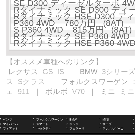
SE D300 ディーゼルターボ 4W
Rダイナミック SE D300 ディ
Rダイナミック HSE D300 ディ
P360 4WD 780万円 (8AT)
S P360 4WD 815万円 (8AT)
Rダイナミック SE P360 4WD 
Rダイナミック HSE P360 4WD
【オススメ車種へのリンク】
レクサス
GS
IS
｜ BMW
3シリー
ス
Sクラス
｜ フォルクスワーゲン
ェ
911
｜ ボルボ
V70
｜ ミニ
ミニ
ベンツ
フォルクスワーゲン
BMW
MINI
マイバッハ
スマート
ボルボ
サーブ
フィアット
マセラティ
フェラーリ
ランボルギーニ