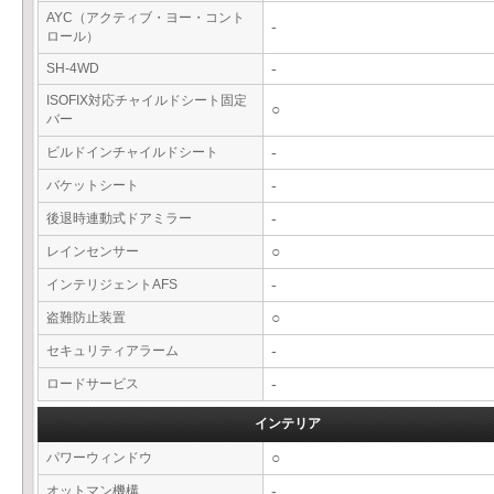
AYC（アクティブ・ヨー・コント
-
ロール）
SH-4WD
-
ISOFIX対応チャイルドシート固定
○
バー
ビルドインチャイルドシート
-
バケットシート
-
後退時連動式ドアミラー
-
レインセンサー
○
インテリジェントAFS
-
盗難防止装置
○
セキュリティアラーム
-
ロードサービス
-
インテリア
パワーウィンドウ
○
オットマン機構
-