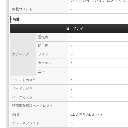
ントグレイプレミアムメタリ
掲載コメント
-
装備
セーフティ
運転席
○
助手席
○
エアバッグ
サイド
○
カーテン
○
ニー
-
フロントカメラ
○
サイドカメラ
○
バックカメラ
○
頸部衝撃緩和ヘッドレスト
-
EBD付きABS（○）
ABS
ブレーキアシスト
○