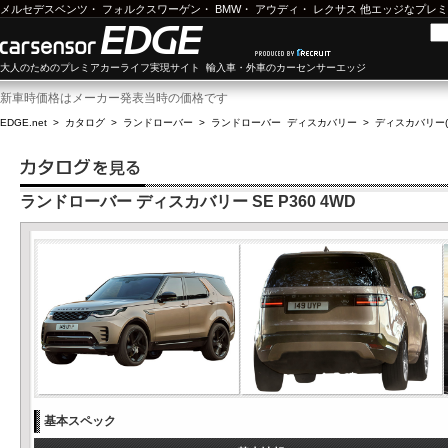
メルセデスベンツ
・
フォルクスワーゲン
・
BMW
・
アウディ
・
レクサス
他エッジなプレミ
大人のためのプレミアカーライフ実現サイト 輸入車・外車のカーセンサーエッジ
新車時価格はメーカー発表当時の価格です
EDGE.net
>
カタログ
>
ランドローバー
>
ランドローバー ディスカバリー
>
ディスカバリー(2
ランドローバー ディスカバリー SE P360 4WD
基本スペック