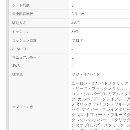
シート列数
3
最小回転半径
5.9（m）
駆動方式
4WD
ミッション
8AT
ミッション位置
フロア
AI-SHIFT
-
マニュアルモード
○
4WS
-
標準色
フジ・ホワイト
ユーロン・ホワイトメタリック
トリーニ・ブラックメタリック
コン・シルバープレミアムメタ
ク カルパチア・グレイプレミ
メタリック バイロン・ブルー
オプション色
ック アイガー・グレイメタリ
ク ポルトフィーノ・ブルーメ
ク ハクバシルバー・メタリック
ンタオブロンズ・メタリック 