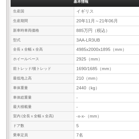
基本情報
生産国
イギリス
生産期間
20年11月～21年06月
新車時車両価格
885万円（税込）
型式
3AA-LR3UB
全長ｘ全幅ｘ全高
4985x2000x1895（mm）
ホイールベース
2925（mm）
前トレッド/後トレッド
1690/1685（mm）
最低地上高
210（mm）
車体重量
2440（kg）
車体総重量
-
最大積載量
-
室内 (全長ｘ全幅ｘ全高)
-x-x-（mm）
ドア数
5
乗車定員
7名