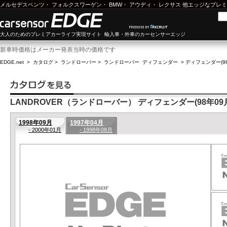
メルセデスベンツ
・
フォルクスワーゲン
・
BMW
・
アウディ
・
レクサス
他エッジなプレミ
大人のためのプレミアカーライフ実現サイト 輸入車・外車のカーセンサーエッジ
新車時価格はメーカー発表当時の価格です
EDGE.net
>
カタログ
>
ランドローバー
>
ランドローバー ディフェンダー
>
ディフェンダー(98
LANDROVER（ランドローバー） ディフェンダー(98年09月-
1998年09月
1997年04月
- 2000年01月
- 1998年08月