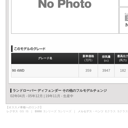
新車価格
最高出
排気量
グレード名
（万円）
(馬力)
(cc)
90 4WD
359
3947
182
ランドローバー ディフェンダー その他のフルモデルチェンジ
02年04月 - 05年12月
|
19年11月 - 生産中
【オススメ車種へのリンク】
レクサス
GS
IS
｜ BMW
3シリーズ
5シリーズ
｜ メルセデス・ベンツ
Eクラス
Sクラス