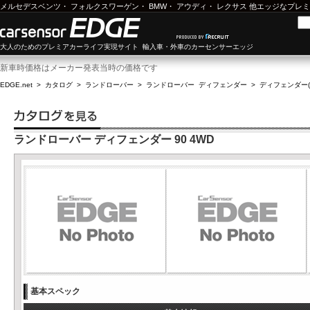
メルセデスベンツ
・
フォルクスワーゲン
・
BMW
・
アウディ
・
レクサス
他エッジなプレミ
大人のためのプレミアカーライフ実現サイト 輸入車・外車のカーセンサーエッジ
新車時価格はメーカー発表当時の価格です
EDGE.net
>
カタログ
>
ランドローバー
>
ランドローバー ディフェンダー
>
ディフェンダー(9
ランドローバー ディフェンダー 90 4WD
基本スペック