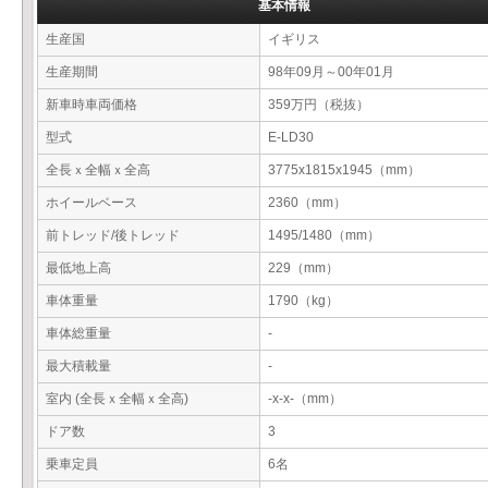
基本情報
生産国
イギリス
生産期間
98年09月～00年01月
新車時車両価格
359万円（税抜）
型式
E-LD30
全長ｘ全幅ｘ全高
3775x1815x1945（mm）
ホイールベース
2360（mm）
前トレッド/後トレッド
1495/1480（mm）
最低地上高
229（mm）
車体重量
1790（kg）
車体総重量
-
最大積載量
-
室内 (全長ｘ全幅ｘ全高)
-x-x-（mm）
ドア数
3
乗車定員
6名