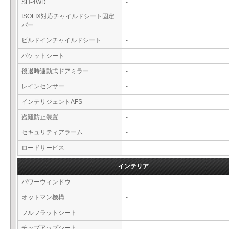
SH-4WD
-
ISOFIX対応チャイルドシート固定
-
バー
ビルドインチャイルドシート
-
バケットシート
-
後退時連動式ドアミラー
-
レインセンサー
-
インテリジェントAFS
-
盗難防止装置
-
セキュリティアラーム
-
ロードサービス
-
インテリア
パワーウィンドウ
-
オットマン機構
-
フルフラットシート
-
チップアップシート
-