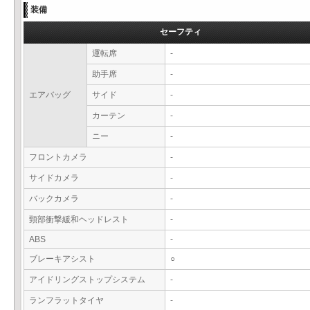
装備
セーフティ
運転席
-
助手席
-
エアバッグ
サイド
-
カーテン
-
ニー
-
フロントカメラ
-
サイドカメラ
-
バックカメラ
-
頸部衝撃緩和ヘッドレスト
-
ABS
-
ブレーキアシスト
○
アイドリングストップシステム
-
ランフラットタイヤ
-