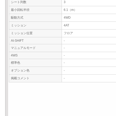
シート列数
3
最小回転半径
6.1（m）
駆動方式
4WD
ミッション
4AT
ミッション位置
フロア
AI-SHIFT
-
マニュアルモード
-
4WS
-
標準色
-
オプション色
-
掲載コメント
-