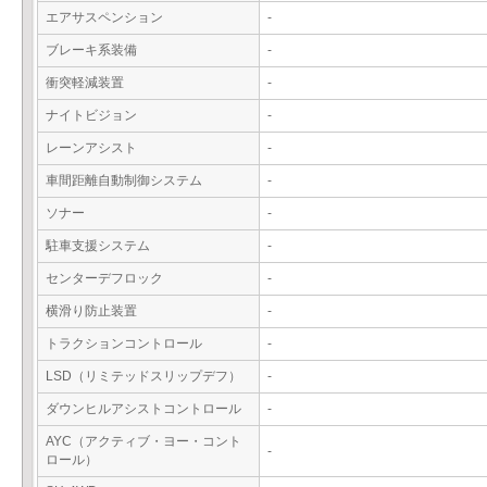
エアサスペンション
-
ブレーキ系装備
-
衝突軽減装置
-
ナイトビジョン
-
レーンアシスト
-
車間距離自動制御システム
-
ソナー
-
駐車支援システム
-
センターデフロック
-
横滑り防止装置
-
トラクションコントロール
-
LSD（リミテッドスリップデフ）
-
ダウンヒルアシストコントロール
-
AYC（アクティブ・ヨー・コント
-
ロール）