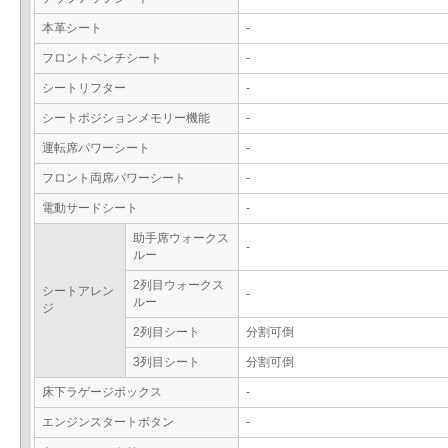
本革シート
-
フロントベンチシート
-
シートリフター
-
シートポジションメモリー機能
-
運転席パワーシート
-
フロント両席パワーシート
-
電動サードシート
-
助手席ウォークス
-
ルー
2列目ウォークス
シートアレン
-
ルー
ジ
2列目シート
分割可倒
3列目シート
分割可倒
床下ラゲージボックス
-
エンジンスタートボタン
-