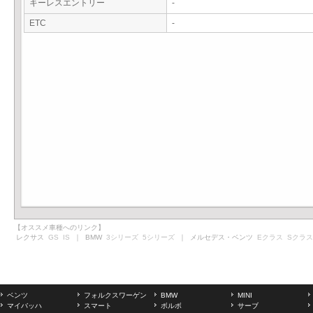
キーレスエントリー
-
ETC
-
【オススメ車種へのリンク】
レクサス
GS
IS
｜ BMW
3シリーズ
5シリーズ
｜ メルセデス・ベンツ
Eクラス
Sクラス
ベンツ
フォルクスワーゲン
BMW
MINI
マイバッハ
スマート
ボルボ
サーブ