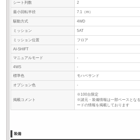
シート列数
2
最小回転半径
7.1（m）
駆動方式
4WD
ミッション
5AT
ミッション位置
フロア
AI-SHIFT
-
マニュアルモード
-
4WS
-
標準色
モハベサンド
オプション色
-
※100台限定
掲載コメント
※諸元・装備情報は一部ベースとな
ードの情報を掲載しております
装備