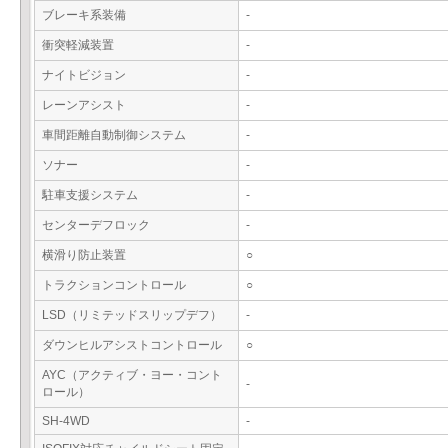
ブレーキ系装備
-
衝突軽減装置
-
ナイトビジョン
-
レーンアシスト
-
車間距離自動制御システム
-
ソナー
-
駐車支援システム
-
センターデフロック
-
横滑り防止装置
○
トラクションコントロール
○
LSD（リミテッドスリップデフ）
-
ダウンヒルアシストコントロール
○
AYC（アクティブ・ヨー・コント
-
ロール）
SH-4WD
-