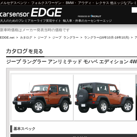
メルセデスベンツ
・
フォルクスワーゲン
・
BMW
・
アウディ
・
レクサス
他エッジなプレミ
大人のためのプレミアカーライフ実現サイト 輸入車・外車のカーセンサーエッジ
新車時価格はメーカー発表当時の価格です
EDGE.net
>
カタログ
>
ジープ
>
ジープ ラングラー
>
ラングラー(16年10月-18年10月)
>
ジープ ラングラー アンリミテッド モハベ エディション 4W
基本スペック