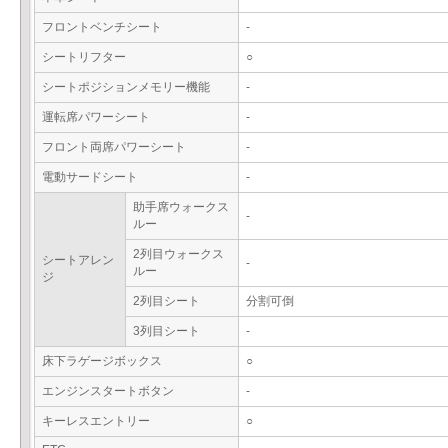
フロントベンチシート
-
シートリフター
○
シートポジションメモリー機能
-
運転席パワーシート
-
フロント両席パワーシート
-
電動サードシート
-
助手席ウォークス
-
ルー
2列目ウォークス
シートアレン
-
ルー
ジ
2列目シート
分割可倒
3列目シート
-
床下ラゲージボックス
○
エンジンスタートボタン
-
キーレスエントリー
○