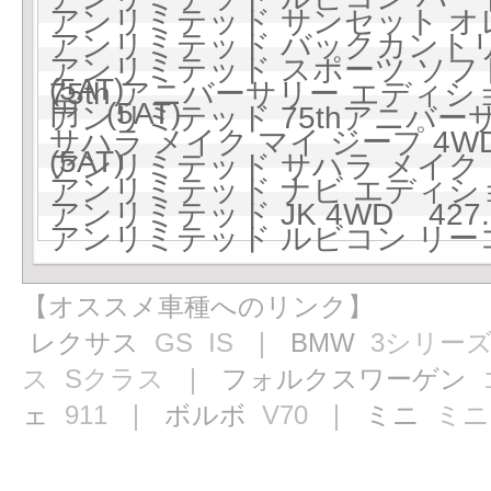
アンリミテッド サンセット オレンジ
アンリミテッド バックカントリー
アンリミテッド スポーツ ソフト
(5AT)
75th アニバーサリー エディション
円 (5AT)
アンリミテッド 75thアニバーサ
サハラ メイク マイ ジープ 4WD 
(5AT)
アンリミテッド サハラ メイク マイ
アンリミテッド ナビ エディション 
アンリミテッド JK 4WD 427.
アンリミテッド ルビコン リーコン
【オススメ車種へのリンク】
レクサス
GS
IS
｜ BMW
3シリー
ス
Sクラス
｜ フォルクスワーゲン
ェ
911
｜ ボルボ
V70
｜ ミニ
ミニ