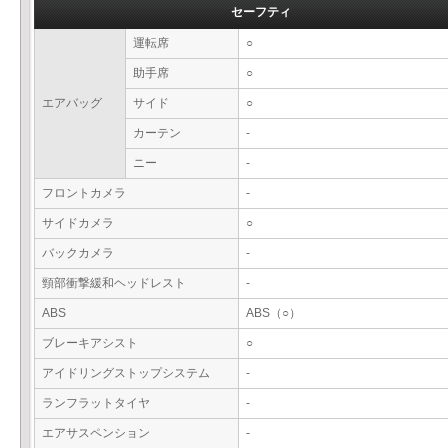
セーフティ
運転席
○
助手席
○
エアバッグ
サイド
○
カーテン
-
ニー
-
フロントカメラ
-
サイドカメラ
○
バックカメラ
-
頸部衝撃緩和ヘッドレスト
-
ABS
ABS（○）
ブレーキアシスト
○
アイドリングストップシステム
-
ランフラットタイヤ
-
エアサスペンション
-