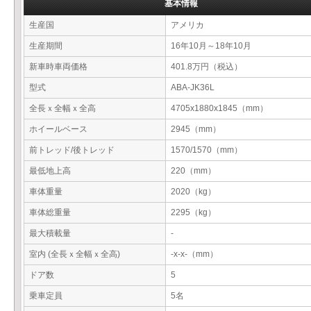
基本情報
生産国
アメリカ
生産期間
16年10月～18年10月
新車時車両価格
401.8万円（税込）
型式
ABA-JK36L
全長ｘ全幅ｘ全高
4705x1880x1845（mm）
ホイールベース
2945（mm）
前トレッド/後トレッド
1570/1570（mm）
最低地上高
220（mm）
車体重量
2020（kg）
車体総重量
2295（kg）
最大積載量
-
室内 (全長ｘ全幅ｘ全高)
-x-x-（mm）
ドア数
5
乗車定員
5名