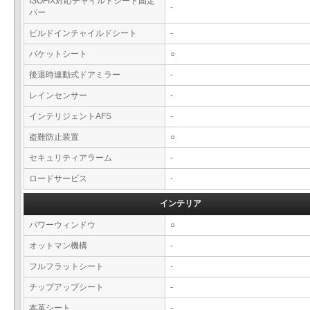
ISOFIX対応チャイルドシート固定
-
バー
ビルドインチャイルドシート
-
バケットシート
○
後退時連動式ドアミラー
-
レインセンサー
-
インテリジェントAFS
-
盗難防止装置
○
セキュリティアラーム
-
ロードサービス
-
インテリア
パワーウィンドウ
○
オットマン機構
-
フルフラットシート
-
チップアップシート
-
本革シート
-