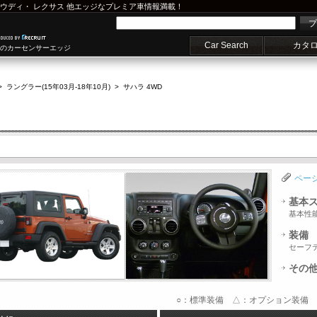
ウディ
・
レクサス
他エッジなプレミア車情報満載！
プ
Car Search
カタ
車のカーセンサーエッジ
>
ラングラー(15年03月-18年10月)
>
サハラ 4WD
ペー
基本
基本性
装備
セーフ
その
○：標準装備 △：オプション装備 