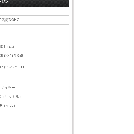
ンジン
6気筒DOHC
604（cc）
09 (284) /6350
47 (35.4) /4300
レギュラー
70（リットル）
.9（km/L）