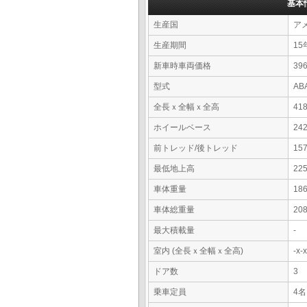
基本
生産国
ア
生産期間
15
新車時車両価格
39
型式
AB
全長ｘ全幅ｘ全高
41
ホイールベース
24
前トレッド/後トレッド
15
最低地上高
22
車体重量
18
車体総重量
20
最大積載量
-
室内 (全長ｘ全幅ｘ全高)
-x
ドア数
3
乗車定員
4名