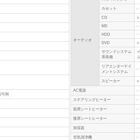
カセット
-
CD
○
MD
-
HDD
-
オーディオ
DVD
○
サウンドシステム
系装備
ム
リアエンターテイ
-
メントシステム
スピーカー
○
AC電源
-
括可倒
ステアリングヒーター
-
前席シートヒーター
-
後席シートヒーター
-
加湿器
-
空気清浄機
-