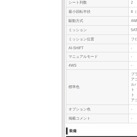
シート列数
2
最小回転半径
6
駆動方式
4W
ミッション
5A
ミッション位置
フ
AI-SHIFT
-
マニュアルモード
-
4WS
-
ブ
ア
ル
標準色
ト
ト
ア
オプション色
-
掲載コメント
-
装備