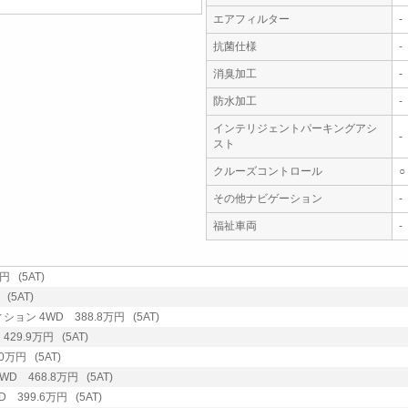
エアフィルター
-
抗菌仕様
-
消臭加工
-
防水加工
-
インテリジェントパーキングアシ
-
スト
クルーズコントロール
○
その他ナビゲーション
-
福祉車両
-
 (5AT)
(5AT)
ン 4WD 388.8万円 (5AT)
9.9万円 (5AT)
万円 (5AT)
 468.8万円 (5AT)
399.6万円 (5AT)