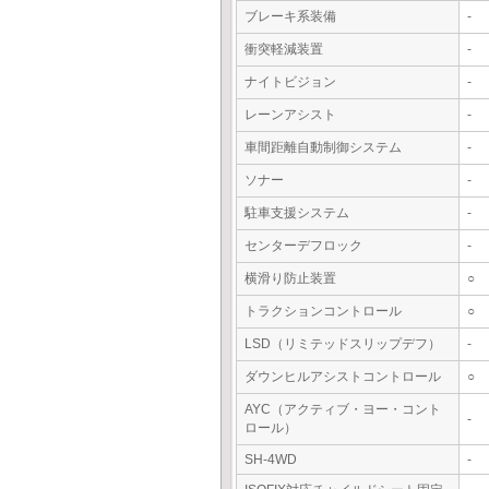
ブレーキ系装備
-
衝突軽減装置
-
ナイトビジョン
-
レーンアシスト
-
車間距離自動制御システム
-
ソナー
-
駐車支援システム
-
センターデフロック
-
横滑り防止装置
○
トラクションコントロール
○
LSD（リミテッドスリップデフ）
-
ダウンヒルアシストコントロール
○
AYC（アクティブ・ヨー・コント
-
ロール）
SH-4WD
-