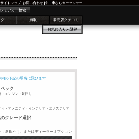
サイトマップ
|
お問い合わせ
|
中古車ならカーセンサー
レミアカー検索
ログ
買取
販売店クチコミ
お気に入り
未登録
ジ内の下記の場所に飛びます
スペック
能・エンジン・足回り
ティ・アメニティ・インテリア・エクステリア
他のグレード選択
-：選択不可、またはディーラーオプション