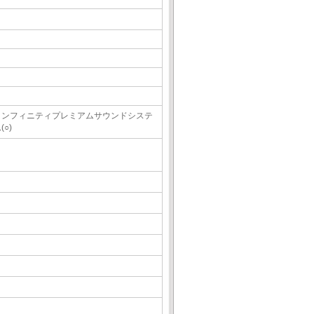
インフィニティプレミアムサウンドシステ
(○)