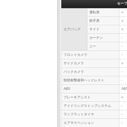
セー
運転席
○
助手席
○
エアバッグ
サイド
○
カーテン
-
ニー
-
フロントカメラ
-
サイドカメラ
○
バックカメラ
-
頸部衝撃緩和ヘッドレスト
-
ABS
AB
ブレーキアシスト
○
アイドリングストップシステム
-
ランフラットタイヤ
-
エアサスペンション
-