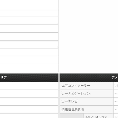
テリア
アメ
エアコン・クーラー
カーナビゲーション
-
カーテレビ
-
情報通信系装備
-
AM／FMラジオ
○