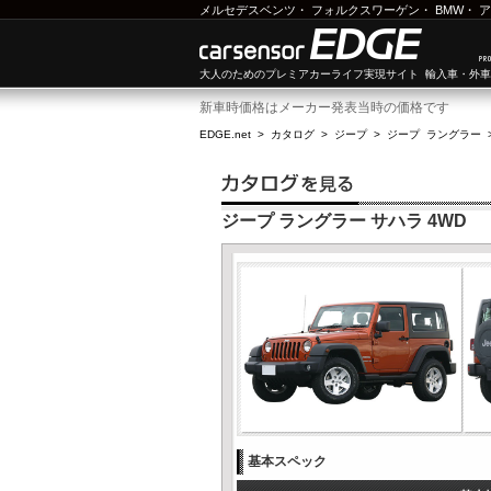
メルセデスベンツ
・
フォルクスワーゲン
・
BMW
・
ア
大人のためのプレミアカーライフ実現サイト 輸入車・外
新車時価格はメーカー発表当時の価格です
EDGE.net
>
カタログ
>
ジープ
>
ジープ ラングラー
ジープ ラングラー サハラ 4WD
基本スペック