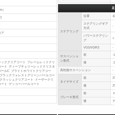
足
（m）
位置
D
ステアリングギア
T
-
方式
ステアリング
ロア
パワーステアリン
○
グ
VGS/VGRS
-
前
サスペンショ
ン形式
ラッククリアコート フレームレッドクリ
後
コート ディープチェリーレッドクリスタ
高性能サスペンション
-
パールC ブライトホワイトクリアコー
 ブラックフォレストグリーンパールコー
前
2
 クラッシュクリアコート ドーザークリ
タイヤサイズ
コート ゲッコーパールコート
後
2
前
ブレーキ形式
後