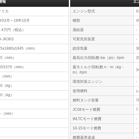
情報
エ
メリカ
エンジン型式
G
年03月～18年10月
種類
V
6.4万円（税込）
過給器
-
A-JK36S
可変気筒装置
-
85x1880x1845（mm）
総排気量
3
25（mm）
最高出力/回転数 kw（ps）/rpm
2
70/1570（mm）
最大トルク/回転数 n・m（kg・
3
m）/rpm
5（mm）
環境対策エンジン
-
60（kg）
使用燃料
80（kg）
燃料タンク容量
JC08モード燃費
7
-x-（mm）
WLTCモード燃費
-
10-15モード燃費
-
燃費基準達成
-