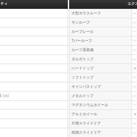
フティ
エク
大型ガラスルーフ
-
サンルーフ
-
ルーフレール
-
Tバールーフ
-
ルーフ系装備
-
タルガトップ
-
ハードトップ
○
ソフトトップ
-
キャンバストップ
-
S（○）
メタルトップ
-
マグネシウムホイール
-
アルミホイール
○
片側スライドドア
-
両側スライドドア
-