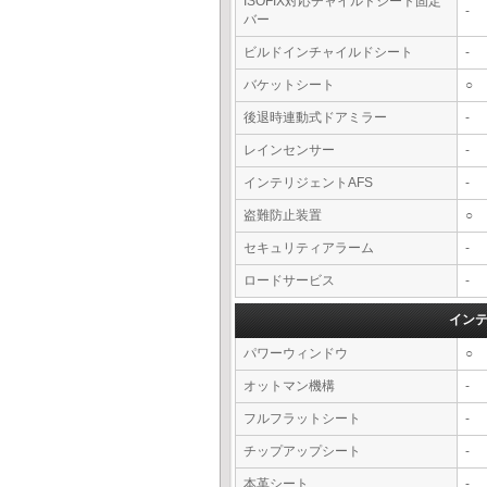
ISOFIX対応チャイルドシート固定
-
バー
ビルドインチャイルドシート
-
バケットシート
○
後退時連動式ドアミラー
-
レインセンサー
-
インテリジェントAFS
-
盗難防止装置
○
セキュリティアラーム
-
ロードサービス
-
イン
パワーウィンドウ
○
オットマン機構
-
フルフラットシート
-
チップアップシート
-
本革シート
-