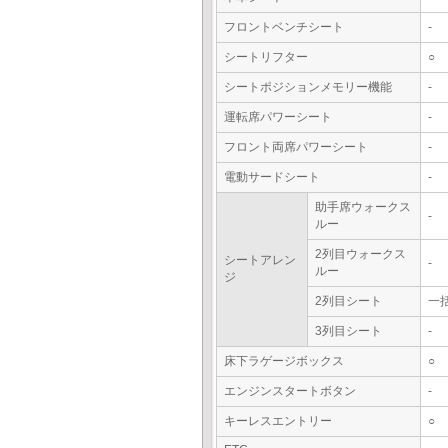
フロントベンチシート
-
シートリフター
○
シートポジションメモリー機能
-
運転席パワーシート
-
フロント両席パワーシート
-
電動サードシート
-
助手席ウォークス
-
ルー
2列目ウォークス
シートアレン
-
ルー
ジ
2列目シート
一
3列目シート
-
床下ラゲージボックス
○
エンジンスタートボタン
-
キーレスエントリー
○