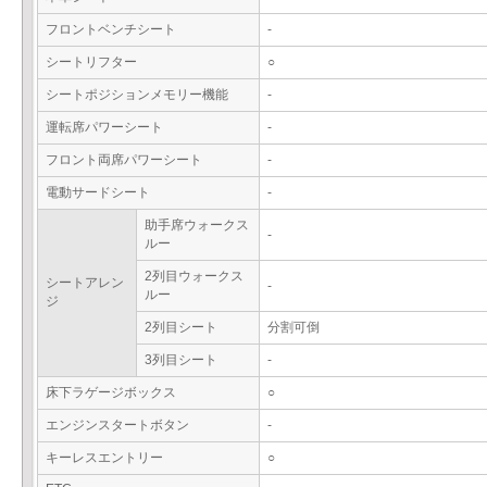
フロントベンチシート
-
シートリフター
○
シートポジションメモリー機能
-
運転席パワーシート
-
フロント両席パワーシート
-
電動サードシート
-
助手席ウォークス
-
ルー
2列目ウォークス
シートアレン
-
ルー
ジ
2列目シート
分割可倒
3列目シート
-
床下ラゲージボックス
○
エンジンスタートボタン
-
キーレスエントリー
○