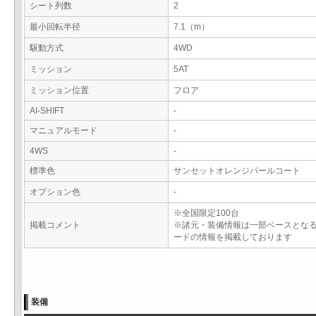
シート列数
2
最小回転半径
7.1（m）
駆動方式
4WD
ミッション
5AT
ミッション位置
フロア
AI-SHIFT
-
マニュアルモード
-
4WS
-
標準色
サンセットオレンジパールコート
オプション色
-
※全国限定100台
掲載コメント
※諸元・装備情報は一部ベースとな
ードの情報を掲載しております
装備