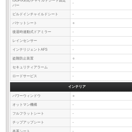
ISOFIX対応チャイルドシート固定
-
バー
ビルドインチャイルドシート
-
バケットシート
○
後退時連動式ドアミラー
-
レインセンサー
-
インテリジェントAFS
-
盗難防止装置
○
セキュリティアラーム
-
ロードサービス
-
インテリア
パワーウィンドウ
○
オットマン機構
-
フルフラットシート
-
チップアップシート
-
本革シート
-