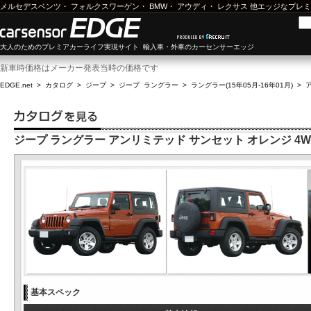
メルセデスベンツ
・
フォルクスワーゲン
・
BMW
・
アウディ
・
レクサス
他エッジなプレミ
大人のためのプレミアカーライフ実現サイト 輸入車・外車のカーセンサーエッジ
新車時価格はメーカー発表当時の価格です
EDGE.net
>
カタログ
>
ジープ
>
ジープ ラングラー
>
ラングラー(15年05月-16年01月)
>
ジープ ラングラー アンリミテッド サンセット オレンジ 4W
基本スペック