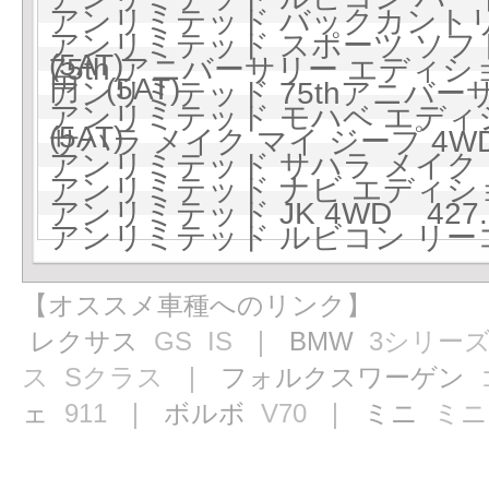
アンリミテッド バックカントリー
アンリミテッド スポーツ ソフト
(5AT)
75th アニバーサリー エディション
円 (5AT)
アンリミテッド 75thアニバーサ
アンリミテッド モハベ エディション
(5AT)
サハラ メイク マイ ジープ 4WD 
アンリミテッド サハラ メイク マイ
アンリミテッド ナビ エディション 
アンリミテッド JK 4WD 427.
アンリミテッド ルビコン リーコン
【オススメ車種へのリンク】
レクサス
GS
IS
｜ BMW
3シリー
ス
Sクラス
｜ フォルクスワーゲン
ェ
911
｜ ボルボ
V70
｜ ミニ
ミニ