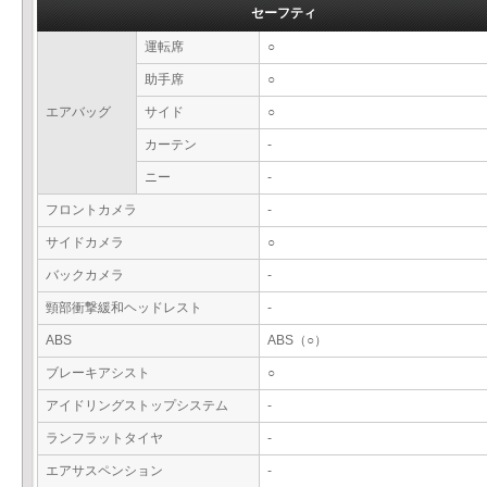
セーフティ
運転席
○
助手席
○
エアバッグ
サイド
○
カーテン
-
ニー
-
フロントカメラ
-
サイドカメラ
○
バックカメラ
-
頸部衝撃緩和ヘッドレスト
-
ABS
ABS（○）
ブレーキアシスト
○
アイドリングストップシステム
-
ランフラットタイヤ
-
エアサスペンション
-