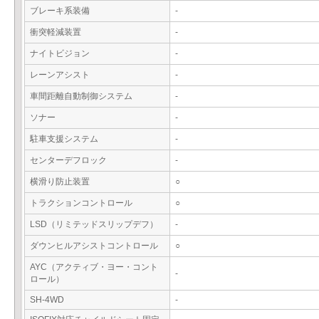
ブレーキ系装備
-
衝突軽減装置
-
ナイトビジョン
-
レーンアシスト
-
車間距離自動制御システム
-
ソナー
-
駐車支援システム
-
センターデフロック
-
横滑り防止装置
○
トラクションコントロール
○
LSD（リミテッドスリップデフ）
-
ダウンヒルアシストコントロール
○
AYC（アクティブ・ヨー・コント
-
ロール）
SH-4WD
-