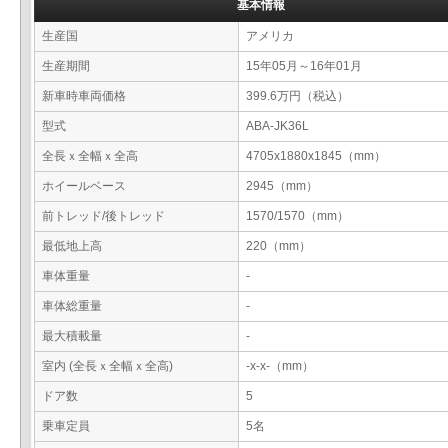
基本情報
生産国
アメリカ
生産期間
15年05月～16年01月
新車時車両価格
399.6万円（税込）
型式
ABA-JK36L
全長ｘ全幅ｘ全高
4705x1880x1845（mm）
ホイールベース
2945（mm）
前トレッド/後トレッド
1570/1570（mm）
最低地上高
220（mm）
車体重量
-
車体総重量
-
最大積載量
-
室内 (全長ｘ全幅ｘ全高)
-x-x-（mm）
ドア数
5
乗車定員
5名